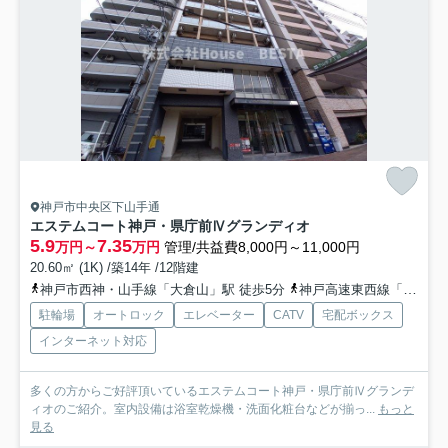
神戸市中央区下山手通
エステムコート神戸・県庁前Ⅳグランディオ
5.9
7.35
万円～
万円
管理/共益費8,000円～11,000円
20.60㎡ (1K) /築14年 /12階建
神戸市西神・山手線「大倉山」駅 徒歩5分
神戸高速東西線「花隈」駅 徒歩6分
駐輪場
オートロック
エレベーター
CATV
宅配ボックス
インターネット対応
多くの方からご好評頂いているエステムコート神戸・県庁前Ⅳグランデ
ィオのご紹介。室内設備は浴室乾燥機・洗面化粧台などが揃っ...
もっと
見る