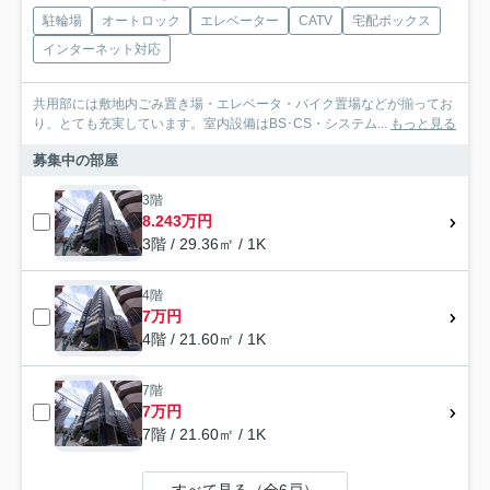
駐輪場
オートロック
エレベーター
CATV
宅配ボックス
インターネット対応
共用部には敷地内ごみ置き場・エレベータ・バイク置場などが揃ってお
り、とても充実しています。室内設備はBS･CS・システム...
もっと見る
募集中の部屋
3階
8.243万円
3階 / 29.36㎡ / 1K
4階
7万円
4階 / 21.60㎡ / 1K
7階
7万円
7階 / 21.60㎡ / 1K
すべて見る（全6戸）