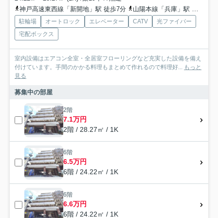
神戸高速東西線「新開地」駅 徒歩7分
山陽本線「兵庫」駅 徒歩10分
駐輪場
オートロック
エレベーター
CATV
光ファイバー
宅配ボックス
室内設備はエアコン全室・全居室フローリングなど充実した設備を備え
付けています。手間のかかる料理もまとめて作れるので料理好...
もっと
見る
募集中の部屋
2階
7.1万円
2階 / 28.27㎡ / 1K
6階
6.5万円
6階 / 24.22㎡ / 1K
6階
6.6万円
6階 / 24.22㎡ / 1K