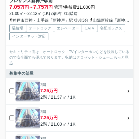
プレサンス新神戸駅前
7.05
7.75
万円～
万円
管理/共益費11,000円
21.00㎡～22.12㎡ (1K) /築9年 /13階建
神戸市西神・山手線「新神戸」駅 徒歩3分
山陽新幹線「新神戸」駅 徒歩6分
駐輪場
オートロック
エレベーター
CATV
宅配ボックス
インターネット対応
セキュリティ面は、オートロック・TVインターホンなどを設置している
ので安全面でも優れております。収納はクロゼット・シュー...
もっと見
る
募集中の部屋
2階
7.25万円
2階 / 21.37㎡ / 1K
2階
7.25万円
2階 / 21.00㎡ / 1K
3階