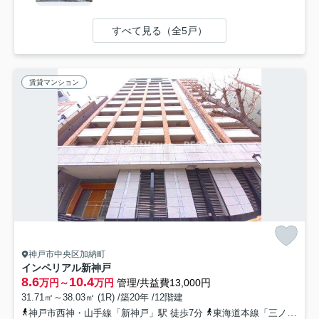
すべて見る（全5戸）
賃貸マンション
神戸市中央区加納町
インペリアル新神戸
8.6
10.4
万円～
万円
管理/共益費13,000円
31.71㎡～38.03㎡ (1R) /築20年 /12階建
神戸市西神・山手線「新神戸」駅 徒歩7分
東海道本線「三ノ宮」駅 徒歩11分