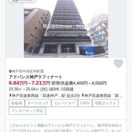
賃貸マンション
神戸市中央区中町通
アドバンス神戸ラフィナート
6.84
7.21
万円～
万円
管理/共益費4,400円～8,000円
23.39㎡～25.64㎡ (1K) /築9年 /15階建
神戸高速東西線「高速神戸」駅 徒歩2分
神戸高速東西線「新開地」駅 徒歩5分
駐輪場
オートロック
エレベーター
CATV
宅配ボックス
インターネット対応
こだわりポイント満載のアドバンス神戸ラフィナート。神戸市中央区エ
リアでの住まいなら、住み心地も快適な「アドバンス神戸ラフ...
もっと