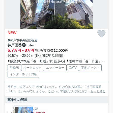
NEW
神戸市中央区国香通
神戸国香通Futur
6.7
8
万円～
万円
管理/共益費12,000円
20.57㎡～20.99㎡ (1K) /築2年 /15階建
阪急神戸本線「春日野道」駅 徒歩4分
阪神本線「春日野道」駅 徒歩11分
駐輪場
オートロック
エレベーター
CATV
宅配ボックス
インターネット対応
神戸市中央区エリアでの住まいなら、住み心地も快適な「神戸国香通
Futur」はいかがでしょうか。こだわりで選びたい方におす...
もっと見る
募集中の部屋
2階