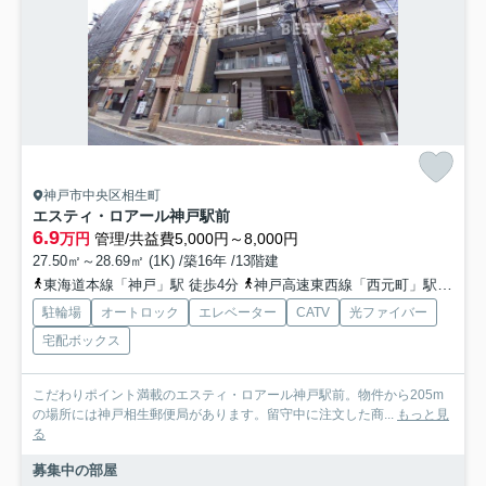
神戸市中央区相生町
エスティ・ロアール神戸駅前
6.9
万円
管理/共益費5,000円～8,000円
27.50㎡～28.69㎡ (1K) /築16年 /13階建
東海道本線「神戸」駅 徒歩4分
神戸高速東西線「西元町」駅 徒歩11分
駐輪場
オートロック
エレベーター
CATV
光ファイバー
宅配ボックス
こだわりポイント満載のエスティ・ロアール神戸駅前。物件から205m
の場所には神戸相生郵便局があります。留守中に注文した商...
もっと見
る
募集中の部屋