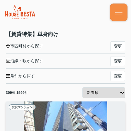
【賃貸特集】単身向け
市区町村から探す
変更
沿線・駅から探す
変更
条件から探す
変更
309
棟
1599
件
賃貸マンション