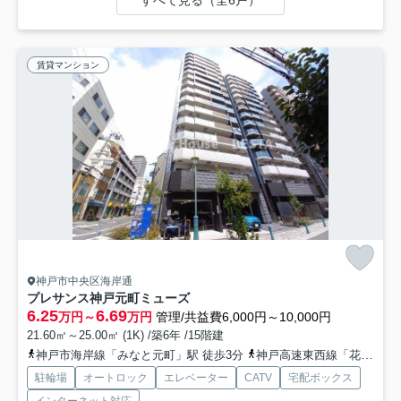
賃貸マンション
神戸市中央区海岸通
プレサンス神戸元町ミューズ
6.25
6.69
万円～
万円
管理/共益費6,000円～10,000円
21.60㎡～25.00㎡ (1K) /築6年 /15階建
神戸市海岸線「みなと元町」駅 徒歩3分
神戸高速東西線「花隈」駅 徒歩3分
駐輪場
オートロック
エレベーター
CATV
宅配ボックス
インターネット対応