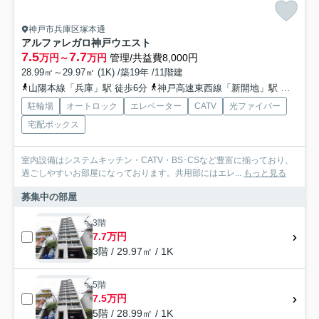
神戸市兵庫区塚本通
アルファレガロ神戸ウエスト
7.5
7.7
万円～
万円
管理/共益費8,000円
28.99㎡～29.97㎡ (1K) /築19年 /11階建
山陽本線「兵庫」駅 徒歩6分
神戸高速東西線「新開地」駅 徒歩7分
駐輪場
オートロック
エレベーター
CATV
光ファイバー
宅配ボックス
室内設備はシステムキッチン・CATV・BS･CSなど豊富に揃っており、
過ごしやすいお部屋になっております。共用部にはエレ...
もっと見る
募集中の部屋
3階
7.7万円
3階 / 29.97㎡ / 1K
5階
7.5万円
5階 / 28.99㎡ / 1K