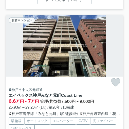
賃貸マンション
神戸市中央区元町通
エイペックス神戸みなと元町Coast Line
6.6
7
万円～
万円
管理/共益費7,500円～9,000円
25.93㎡～29.23㎡ (1K) /築20年 /13階建
神戸市海岸線「みなと元町」駅 徒歩3分
神戸高速東西線「花隈」駅 徒歩5分
駐輪場
オートロック
エレベーター
CATV
光ファイバー
宅配ボックス