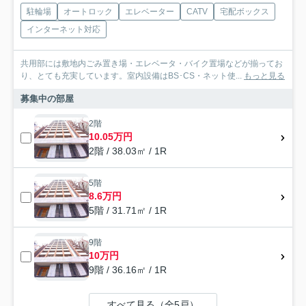
駐輪場
オートロック
エレベーター
CATV
宅配ボックス
インターネット対応
共用部には敷地内ごみ置き場・エレベータ・バイク置場などが揃ってお
り、とても充実しています。室内設備はBS･CS・ネット使...
もっと見る
募集中の部屋
2階
10.05万円
2階 / 38.03㎡ / 1R
5階
8.6万円
5階 / 31.71㎡ / 1R
9階
10万円
9階 / 36.16㎡ / 1R
すべて見る（全5戸）