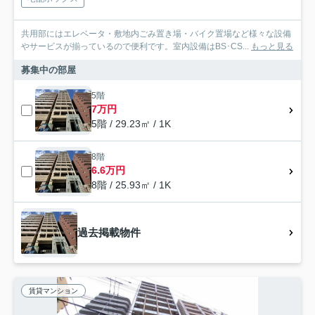
共用部にはエレベータ・敷地内ごみ置き場・バイク置場など様々な設備
やサービスが揃っているので便利です。室内設備はBS･CS...
もっと見る
募集中の部屋
5階
7万円
5階 / 29.23㎡ / 1K
8階
6.6万円
8階 / 25.93㎡ / 1K
過去掲載物件
賃貸マンション