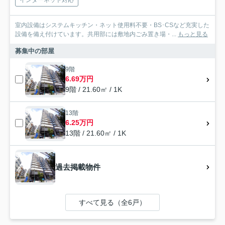
室内設備はシステムキッチン・ネット使用料不要・BS･CSなど充実した
設備を備え付けています。共用部には敷地内ごみ置き場・...
もっと見る
募集中の部屋
9階
6.69万円
9階 / 21.60㎡ / 1K
13階
6.25万円
13階 / 21.60㎡ / 1K
過去掲載物件
すべて見る（全6戸）