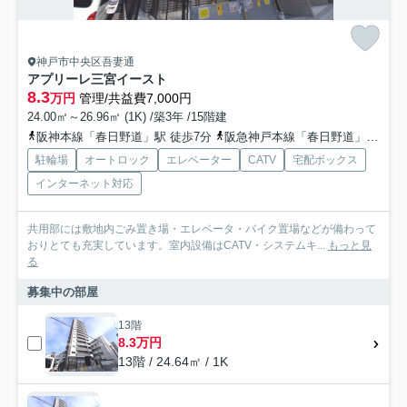
神戸市中央区吾妻通
アプリーレ三宮イースト
8.3
万円
管理/共益費7,000円
24.00㎡～26.96㎡ (1K) /築3年 /15階建
阪神本線「春日野道」駅 徒歩7分
阪急神戸本線「春日野道」駅 徒歩10分
駐輪場
オートロック
エレベーター
CATV
宅配ボックス
インターネット対応
共用部には敷地内ごみ置き場・エレベータ・バイク置場などが備わって
おりとても充実しています。室内設備はCATV・システムキ...
もっと見
る
募集中の部屋
13階
8.3万円
13階 / 24.64㎡ / 1K