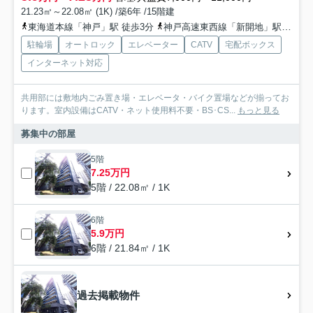
21.23㎡～22.08㎡ (1K) /築6年 /15階建
東海道本線「神戸」駅 徒歩3分
神戸高速東西線「新開地」駅 徒歩8分
駐輪場
オートロック
エレベーター
CATV
宅配ボックス
インターネット対応
共用部には敷地内ごみ置き場・エレベータ・バイク置場などが揃ってお
ります。室内設備はCATV・ネット使用料不要・BS･CS...
もっと見る
募集中の部屋
5階
7.25万円
5階 / 22.08㎡ / 1K
6階
5.9万円
6階 / 21.84㎡ / 1K
過去掲載物件