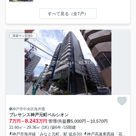
すべて見る（全7戸）
賃貸マンション
神戸市中央区海岸通
プレサンス神戸元町ベルシオン
7
8.243
万円～
万円
管理/共益費5,000円～10,570円
21.60㎡～29.36㎡ (1K) /築6年 /15階建
神戸市海岸線「みなと元町」駅 徒歩3分
神戸高速東西線「花隈」駅 徒歩3分