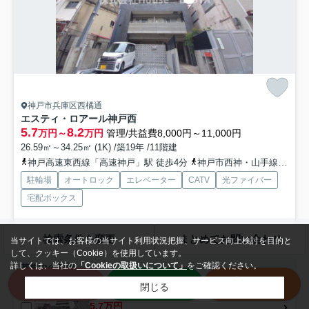
神戸市兵庫区西橘通
エスティ・ロアール神戸西
5.7
8.2
万円～
万円
管理/共益費8,000円～11,000円
26.59㎡～34.25㎡ (1K) /築19年 /11階建
神戸高速東西線「高速神戸」駅 徒歩4分
神戸市西神・山手線「湊川公園」駅 徒歩6分
駐輪場
オートロック
エレベーター
CATV
光ファイバー
宅配ボックス
室内設備はCATV・システムキッチン・BS･CSなど豊富に揃っており、
検索条件を変更
まとめてお問い合わせ
当サイトでは、お客様の当サイト利用状況把握、サービス向上検討を目的と
過ごしやすいお部屋になっております。共用部にはエレ...
もっと見る
して、クッキー（Cookie）を使用しています。
詳しくは、当社の
「Cookieの取扱いについて」
をご確認ください。
募集中の部屋
来店予約
LINE
電話
閉じる
6階
5.7万円