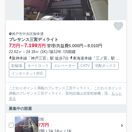
神戸市中央区御幸通
プレサンス三宮ディライト
7
7.199
万円～
万円
管理/共益費5,000円～8,010円
22.62㎡～24.18㎡ (1K) /築12年 /15階建
阪神本線「神戸三宮」駅 徒歩7分
東海道本線「三ノ宮」駅 徒歩9分
駐輪場
オートロック
エレベーター
CATV
宅配ボックス
インターネット対応
こだわりポイント満載のプレサンス三宮ディライト。こだわりポイント
満載のプレサンス三宮ディライト。室内設備は浴室乾燥機・洗...
もっと
見る
募集中の部屋
2階
7万円
2階 / 24.18㎡ / 1K