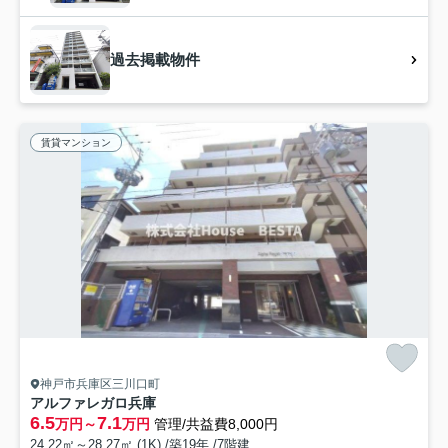
過去掲載物件
賃貸マンション
神戸市兵庫区三川口町
アルファレガロ兵庫
6.5
7.1
万円～
万円
管理/共益費8,000円
24.22㎡～28.27㎡ (1K) /築19年 /7階建