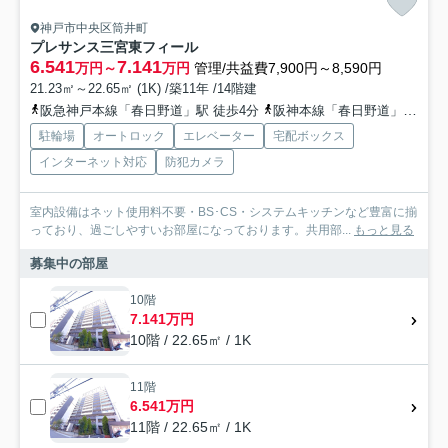
神戸市中央区筒井町
プレサンス三宮東フィール
6.541
7.141
万円～
万円
管理/共益費7,900円～8,590円
21.23㎡～22.65㎡ (1K) /築11年 /14階建
阪急神戸本線「春日野道」駅 徒歩4分
阪神本線「春日野道」駅 徒歩5分
駐輪場
オートロック
エレベーター
宅配ボックス
インターネット対応
防犯カメラ
室内設備はネット使用料不要・BS･CS・システムキッチンなど豊富に揃
っており、過ごしやすいお部屋になっております。共用部...
もっと見る
募集中の部屋
10階
7.141万円
10階 / 22.65㎡ / 1K
11階
6.541万円
11階 / 22.65㎡ / 1K