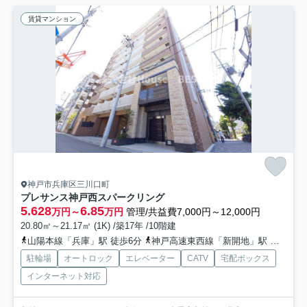
賃貸マンション
神戸市兵庫区三川口町
プレサンス神戸西スパークリング
5.628
6.85
万円～
万円
管理/共益費7,000円～12,000円
20.80㎡～21.17㎡ (1K) /築17年 /10階建
山陽本線「兵庫」駅 徒歩6分
神戸高速東西線「新開地」駅 徒歩8分
駐輪場
オートロック
エレベーター
CATV
宅配ボックス
インターネット対応