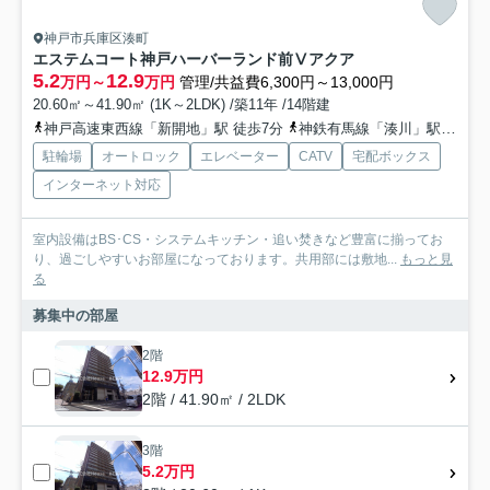
神戸市兵庫区湊町
エステムコート神戸ハーバーランド前Ⅴアクア
5.2
12.9
万円～
万円
管理/共益費6,300円～13,000円
20.60㎡～41.90㎡ (1K～2LDK) /築11年 /14階建
神戸高速東西線「新開地」駅 徒歩7分
神鉄有馬線「湊川」駅 徒歩11分
駐輪場
オートロック
エレベーター
CATV
宅配ボックス
インターネット対応
室内設備はBS･CS・システムキッチン・追い焚きなど豊富に揃ってお
り、過ごしやすいお部屋になっております。共用部には敷地...
もっと見
る
募集中の部屋
2階
12.9万円
2階 / 41.90㎡ / 2LDK
3階
5.2万円