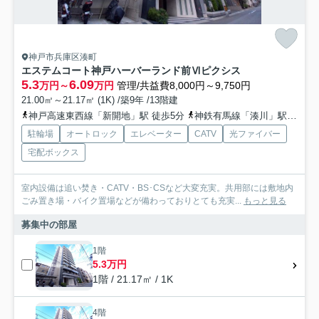
神戸市兵庫区湊町
エステムコート神戸ハーバーランド前Ⅵピクシス
5.3
6.09
万円～
万円
管理/共益費8,000円～9,750円
21.00㎡～21.17㎡ (1K) /築9年 /13階建
神戸高速東西線「新開地」駅 徒歩5分
神鉄有馬線「湊川」駅 徒歩10分
駐輪場
オートロック
エレベーター
CATV
光ファイバー
宅配ボックス
室内設備は追い焚き・CATV・BS･CSなど大変充実。共用部には敷地内
ごみ置き場・バイク置場などが備わっておりとても充実...
もっと見る
募集中の部屋
1階
5.3万円
1階 / 21.17㎡ / 1K
4階