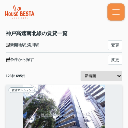
神戸高速南北線の賃貸一覧
新開地駅,湊川駅
変更
条件から探す
変更
123
棟
695
件
賃貸マンション