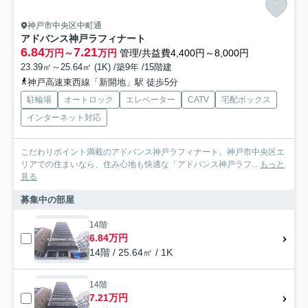
神戸市中央区中町通
アドバンス神戸ラフィナート
6.84
7.21
万円～
万円
管理/共益費4,400円～8,000円
23.39㎡～25.64㎡ (1K) /築9年 /15階建
神戸高速東西線「新開地」駅 徒歩5分
駐輪場
オートロック
エレベーター
CATV
宅配ボックス
インターネット対応
こだわりポイント満載のアドバンス神戸ラフィナート。神戸市中央区エ
リアでの住まいなら、住み心地も快適な「アドバンス神戸ラフ...
もっと
見る
募集中の部屋
14階
6.84万円
14階 / 25.64㎡ / 1K
14階
7.21万円