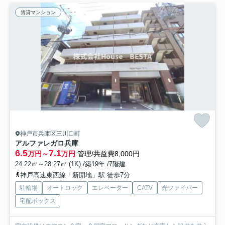
賃貸マンション
神戸市兵庫区三川口町
アルファレガロ兵庫
6.5
7.1
万円～
万円
管理/共益費8,000円
24.22㎡～28.27㎡ (1K) /築19年 /7階建
神戸高速東西線「新開地」駅 徒歩7分
駐輪場
オートロック
エレベーター
CATV
光ファイバー
宅配ボックス