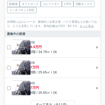
駐輪場
オートロック
エレベーター
CATV
宅配ボックス
インターネット対応
共用部にはエレベータ・敷地内ごみ置き場・バイク置場などが揃ってお
り、とても充実しています。室内設備はCATV・BS･CS...
もっと見る
募集中の部屋
2階
6.9万円
2階 / 24.79㎡ / 1K
3階
7万円
3階 / 25.65㎡ / 1K
6階
7万円
6階 / 25.65㎡ / 1K
すべて見る（全11戸）