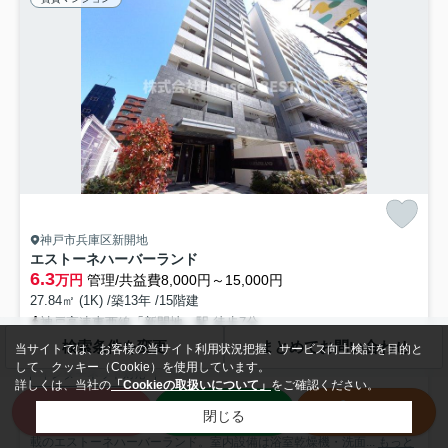
神戸市兵庫区新開地
エストーネハーバーランド
6.3
万円
管理/共益費8,000円～15,000円
27.84㎡ (1K) /築13年 /15階建
神戸高速東西線「新開地」駅 徒歩7分
検索条件を変更
まとめてお問い合わせ
駐輪場
オートロック
エレベーター
CATV
宅配ボックス
当サイトでは、お客様の当サイト利用状況把握、サービス向上検討を目的と
して、クッキー（Cookie）を使用しています。
インターネット対応
詳しくは、当社の
「Cookieの取扱いについて」
をご確認ください。
来店予約
LINE
電話
閉じる
「エストーネハーバーランド」のここがイチオシ。こだわりポイント満
載のエストーネハーバーランド。室内設備は浴室乾燥機・洗面...
もっと