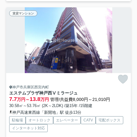
賃貸マンション
神戸市兵庫区西宮内町
エステムプラザ神戸西Ⅴミラージュ
7.7
13.8
万円～
万円
管理/共益費8,000円～21,010円
30.58㎡～53.76㎡ (2K～2LDK) /築15年 /15階建
神戸高速東西線「新開地」駅 徒歩13分
駐輪場
オートロック
エレベーター
CATV
宅配ボックス
インターネット対応