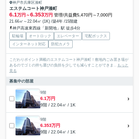
神戸市兵庫区湊町
エステムコート神戸湊町
6.1
6.353
万円～
万円
管理/共益費5,470円～7,000円
21.66㎡～22.04㎡ (1K) /築4年 /15階建
神戸高速東西線「新開地」駅 徒歩4分
駐輪場
オートロック
エレベーター
宅配ボックス
インターネット対応
防犯カメラ
こだわりポイント満載のエステムコート神戸湊町！敷地内ごみ置き場が
あるのでゴミの持ち運びの負担を少しでも減らすことができま...
もっと
見る
募集中の部屋
9階
6.1万円
9階 / 22.04㎡ / 1K
9階
6.353万円
9階 / 22.04㎡ / 1K