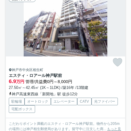
神戸市中央区相生町
エスティ・ロアール神戸駅前
6.9
万円
管理/共益費0円～8,000円
27.50㎡～42.45㎡ (1K～1LDK) /築16年 /13階建
神戸高速東西線「新開地」駅 徒歩12分
駐輪場
オートロック
エレベーター
CATV
光ファイバー
宅配ボックス
こだわりポイント満載のエスティ・ロアール神戸駅前。物件から205m
の場所には神戸相生郵便局があります。留守中に注文した商...
もっと見