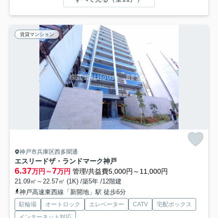
賃貸マンション
神戸市兵庫区西多聞通
エスリードザ・ランドマーク神戸
6.37
7
万円～
万円
管理/共益費5,000円～11,000円
21.09㎡～22.57㎡ (1K) /築5年 /12階建
神戸高速東西線「新開地」駅 徒歩6分
駐輪場
オートロック
エレベーター
CATV
宅配ボックス
インターネット対応