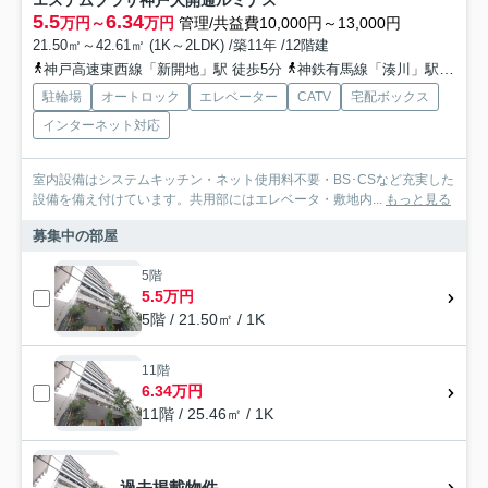
エステムプラザ神戸大開通ルミナス
5.5
6.34
万円～
万円
管理/共益費10,000円～13,000円
21.50㎡～42.61㎡ (1K～2LDK) /築11年 /12階建
神戸高速東西線「新開地」駅 徒歩5分
神鉄有馬線「湊川」駅 徒歩10分
駐輪場
オートロック
エレベーター
CATV
宅配ボックス
インターネット対応
室内設備はシステムキッチン・ネット使用料不要・BS･CSなど充実した
設備を備え付けています。共用部にはエレベータ・敷地内...
もっと見る
募集中の部屋
5階
5.5万円
5階 / 21.50㎡ / 1K
11階
6.34万円
11階 / 25.46㎡ / 1K
過去掲載物件