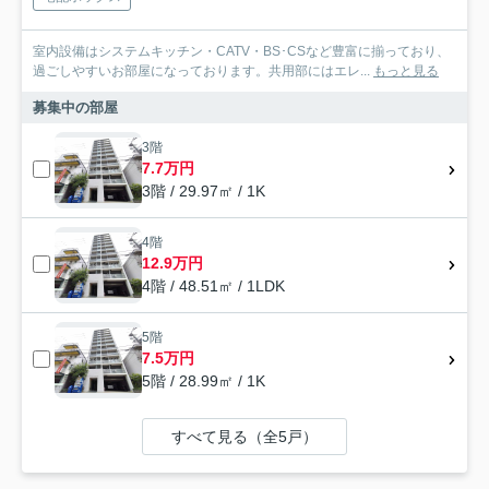
室内設備はシステムキッチン・CATV・BS･CSなど豊富に揃っており、
過ごしやすいお部屋になっております。共用部にはエレ...
もっと見る
募集中の部屋
3階
7.7万円
3階 / 29.97㎡ / 1K
4階
12.9万円
4階 / 48.51㎡ / 1LDK
5階
7.5万円
5階 / 28.99㎡ / 1K
すべて見る（全5戸）