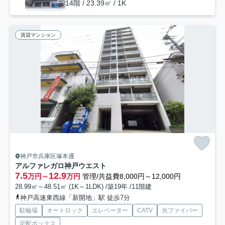
14階 / 23.39㎡ / 1K
賃貸マンション
神戸市兵庫区塚本通
アルファレガロ神戸ウエスト
7.5
12.9
万円～
万円
管理/共益費8,000円～12,000円
28.99㎡～48.51㎡ (1K～1LDK) /築19年 /11階建
神戸高速東西線「新開地」駅 徒歩7分
駐輪場
オートロック
エレベーター
CATV
光ファイバー
宅配ボックス