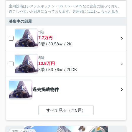
室内設備はシステムキッチン・BS･CS・CATVなど豊富に揃っており、
過ごしやすいお部屋になっております。共用部にはエレ...
もっと見る
募集中の部屋
5階
7.7万円
5階 / 30.58㎡ / 2K
8階
13.8万円
8階 / 53.76㎡ / 2LDK
過去掲載物件
すべて見る（全5戸）
賃貸マンション