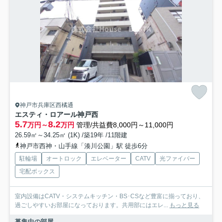
神戸市兵庫区西橘通
エスティ・ロアール神戸西
5.7
8.2
万円～
万円
管理/共益費8,000円～11,000円
26.59㎡～34.25㎡ (1K) /築19年 /11階建
神戸市西神・山手線「湊川公園」駅 徒歩6分
駐輪場
オートロック
エレベーター
CATV
光ファイバー
宅配ボックス
室内設備はCATV・システムキッチン・BS･CSなど豊富に揃っており、
過ごしやすいお部屋になっております。共用部にはエレ...
もっと見る
募集中の部屋