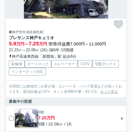
神戸市中央区相生町
プレサンス神戸キュリオ
5.9
7.25
万円～
万円
管理/共益費7,000円～11,000円
21.23㎡～22.08㎡ (1K) /築6年 /15階建
神戸高速東西線「新開地」駅 徒歩8分
駐輪場
オートロック
エレベーター
CATV
宅配ボックス
インターネット対応
共用部には敷地内ごみ置き場・エレベータ・バイク置場などが揃ってお
ります。室内設備はCATV・ネット使用料不要・BS･CS...
もっと見る
募集中の部屋
5階
7.25万円
5階 / 22.08㎡ / 1K