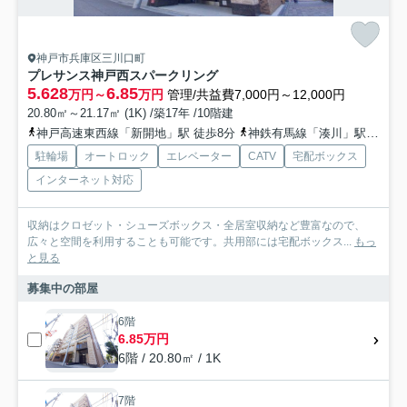
神戸市兵庫区三川口町
プレサンス神戸西スパークリング
5.628
6.85
万円～
万円
管理/共益費7,000円～12,000円
20.80㎡～21.17㎡ (1K) /築17年 /10階建
神戸高速東西線「新開地」駅 徒歩8分
神鉄有馬線「湊川」駅 徒歩13分
駐輪場
オートロック
エレベーター
CATV
宅配ボックス
インターネット対応
収納はクロゼット・シューズボックス・全居室収納など豊富なので、
広々と空間を利用することも可能です。共用部には宅配ボックス...
もっ
と見る
募集中の部屋
6階
6.85万円
6階 / 20.80㎡ / 1K
7階