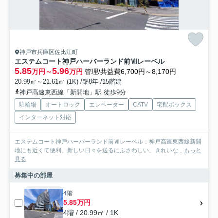
神戸市兵庫区佐比江町
エステムコート神戸ハーバーランド前Ⅶレーベル
5.85
5.96
万円～
万円
管理/共益費6,700円～8,170円
20.99㎡～21.61㎡ (1K) /築8年 /15階建
神戸高速東西線「新開地」駅 徒歩9分
駐輪場
オートロック
エレベーター
CATV
宅配ボックス
インターネット対応
エステムコート神戸ハーバーランド前Ⅶレーベル：神戸高速東西線新開
地にも近くて便利。新しい日々を送るにふさわしい、きれいな...
もっと
見る
募集中の部屋
4階
5.85万円
4階 / 20.99㎡ / 1K