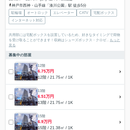
神戸市西神・山手線「湊川公園」駅 徒歩5分
駐輪場
オートロック
エレベーター
CATV
宅配ボックス
インターネット対応
共用部には宅配ボックスを設置しているため、好きなタイミングで荷物
を受け取ることができます！収納はシューズボックス・クロゼ...
もっと
見る
募集中の部屋
12階
6.75万円
12階 / 21.75㎡ / 1K
13階
6.51万円
13階 / 21.75㎡ / 1K
15階
6.9万円
15階 / 21.38㎡ / 1K