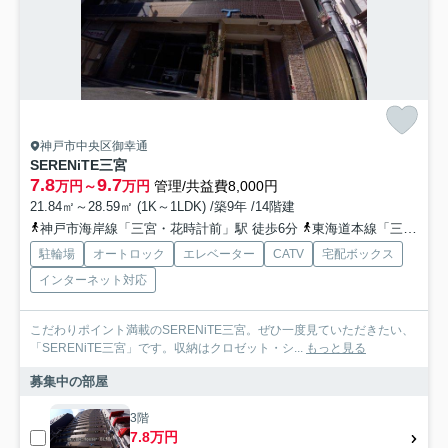
神戸市中央区御幸通
SERENiTE三宮
7.8
9.7
万円～
万円
管理/共益費8,000円
21.84㎡～28.59㎡ (1K～1LDK) /築9年 /14階建
神戸市海岸線「三宮・花時計前」駅 徒歩6分
東海道本線「三ノ宮」駅 徒歩9分
駐輪場
オートロック
エレベーター
CATV
宅配ボックス
インターネット対応
こだわりポイント満載のSERENiTE三宮。ぜひ一度見ていただきたい、
「SERENiTE三宮」です。収納はクロゼット・シ...
もっと見る
募集中の部屋
3階
7.8万円