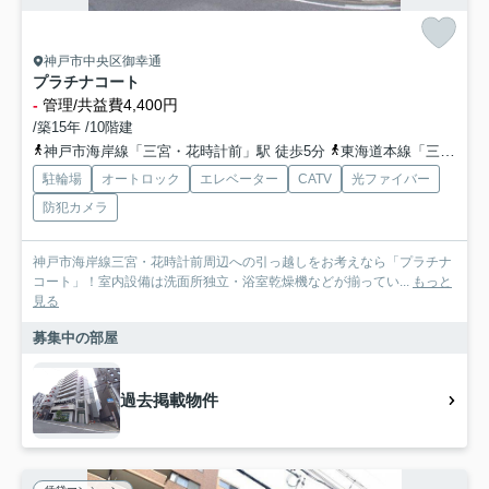
神戸市中央区御幸通
プラチナコート
-
管理/共益費4,400円
/築15年 /10階建
神戸市海岸線「三宮・花時計前」駅 徒歩5分
東海道本線「三ノ宮」駅 徒歩7分
駐輪場
オートロック
エレベーター
CATV
光ファイバー
防犯カメラ
神戸市海岸線三宮・花時計前周辺への引っ越しをお考えなら「プラチナ
コート」！室内設備は洗面所独立・浴室乾燥機などが揃ってい...
もっと
見る
募集中の部屋
過去掲載物件