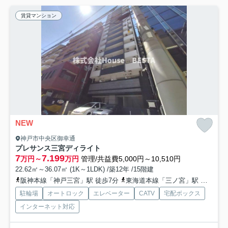
賃貸マンション
NEW
神戸市中央区御幸通
プレサンス三宮ディライト
7
7.199
万円～
万円
管理/共益費5,000円～10,510円
22.62㎡～36.07㎡ (1K～1LDK) /築12年 /15階建
阪神本線「神戸三宮」駅 徒歩7分
東海道本線「三ノ宮」駅 徒歩9分
駐輪場
オートロック
エレベーター
CATV
宅配ボックス
インターネット対応