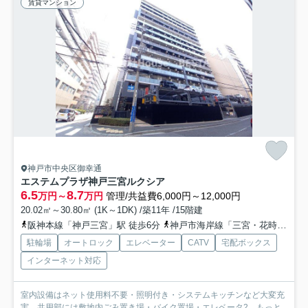
賃貸マンション
神戸市中央区御幸通
エステムプラザ神戸三宮ルクシア
6.5
8.7
万円～
万円
管理/共益費6,000円～12,000円
20.02㎡～30.80㎡ (1K～1DK) /築11年 /15階建
阪神本線「神戸三宮」駅 徒歩6分
神戸市海岸線「三宮・花時計前」駅 徒歩7分
駐輪場
オートロック
エレベーター
CATV
宅配ボックス
インターネット対応
室内設備はネット使用料不要・照明付き・システムキッチンなど大変充
実。共用部には敷地内ごみ置き場・バイク置場・エレベータ2...
もっと