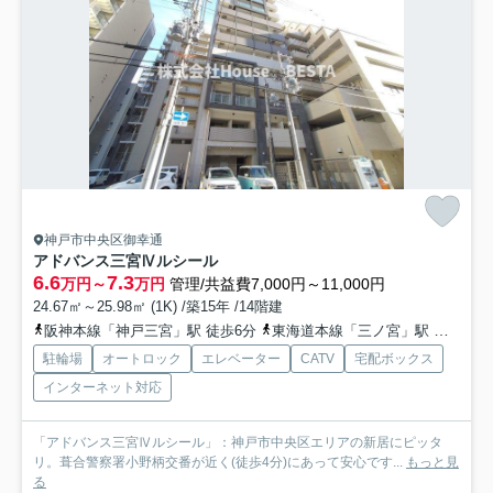
神戸市中央区御幸通
アドバンス三宮Ⅳルシール
6.6
7.3
万円～
万円
管理/共益費7,000円～11,000円
24.67㎡～25.98㎡ (1K) /築15年 /14階建
阪神本線「神戸三宮」駅 徒歩6分
東海道本線「三ノ宮」駅 徒歩9分
駐輪場
オートロック
エレベーター
CATV
宅配ボックス
インターネット対応
「アドバンス三宮Ⅳルシール」：神戸市中央区エリアの新居にピッタ
リ。葺合警察署小野柄交番が近く(徒歩4分)にあって安心です...
もっと見
る