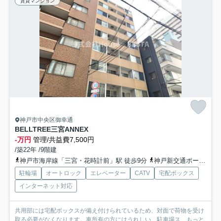
賃貸マンション
神戸市中央区御幸通
BELLTREE三宮ANNEX
-万円
管理/共益費7,500円
/築22年 /9階建
神戸市海岸線「三宮・花時計前」駅 徒歩9分
神戸新交通ポートアイランド線「貿易センター」駅 徒歩11分
駐輪場
オートロック
エレベーター
CATV
宅配ボックス
インターネット対応
共用部には宅配ボックスが備え付けられているため、対面で荷物を受け
取る必要がなくなります。車所有の方にはうれしい、駐車場ス...
もっと