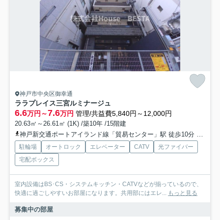
神戸市中央区御幸通
ララプレイス三宮ルミナージュ
6.6
7.6
万円～
万円
管理/共益費5,840円～12,000円
20.63㎡～26.61㎡ (1K) /築10年 /15階建
神戸新交通ポートアイランド線「貿易センター」駅 徒歩10分
東海道
駐輪場
オートロック
エレベーター
CATV
光ファイバー
宅配ボックス
室内設備はBS･CS・システムキッチン・CATVなどが揃っているので、
快適に過ごしやすいお部屋になります。共用部にはエレ...
もっと見る
募集中の部屋