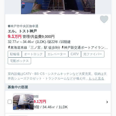
神戸市中央区御幸通
エル。トスト神戸
9.1
万円
管理/共益費9,000円
32.77㎡～34.46㎡ (1LDK) /築22年 /10階建
東海道本線「三ノ宮」駅 徒歩9分
神戸新交通ポートアイランド線「貿易センター」駅 徒歩10分
駐輪場
オートロック
エレベーター
CATV
光ファイバー
宅配ボックス
室内設備はCATV・BS･CS・システムキッチンなど大変充実。収納は天
井高シューズクロゼット・トランクルームなどが備え付...
もっと見る
募集中の部屋
9階
9.1万円
9階 / 34.46㎡ / 1LDK