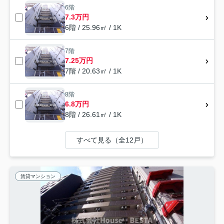
6階
7.3万円
6階 / 25.96㎡ / 1K
7階
7.25万円
7階 / 20.63㎡ / 1K
8階
6.8万円
8階 / 26.61㎡ / 1K
すべて見る（全12戸）
賃貸マンション