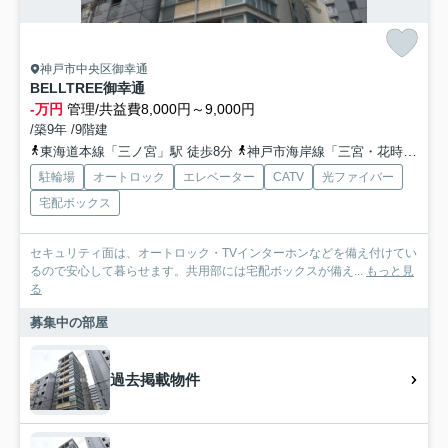
神戸市中央区御幸通
BELLTREE御幸通
-万円
管理/共益費8,000円～9,000円
/築9年 /9階建
東海道本線「三ノ宮」駅 徒歩8分
神戸市海岸線「三宮・花時計前」駅 徒歩8分
駐輪場
オートロック
エレベーター
CATV
光ファイバー
宅配ボックス
セキュリティ面は、オートロック・TVインターホンなどを備え付けてい
るので安心して暮らせます。共用部には宅配ボックスが備え...
もっと見
る
募集中の部屋
過去掲載物件