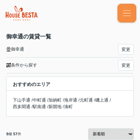
御幸通の賃貸一覧
御幸通
変更
条件から探す
変更
おすすめのエリア
下山手通
/
中町通
/
加納町
/
海岸通
/
元町通
/
磯上通
/
西多聞通
/
駅南通
/
新開地
/
湊町
9
棟
57
件