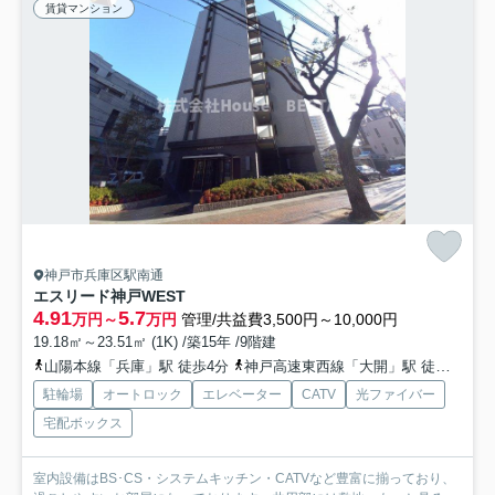
賃貸マンション
神戸市兵庫区駅南通
エスリード神戸WEST
4.91
5.7
万円～
万円
管理/共益費3,500円～10,000円
19.18㎡～23.51㎡ (1K) /築15年 /9階建
山陽本線「兵庫」駅 徒歩4分
神戸高速東西線「大開」駅 徒歩9分
駐輪場
オートロック
エレベーター
CATV
光ファイバー
宅配ボックス
室内設備はBS･CS・システムキッチン・CATVなど豊富に揃っており、