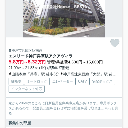
神戸市兵庫区駅南通
エスリード神戸兵庫駅アクアヴィラ
5.8
6.32
万円～
万円
管理/共益費4,500円～15,000円
21.09㎡～21.83㎡ (1K) /築5年 /7階建
山陽本線「兵庫」駅 徒歩3分
神戸高速東西線「大開」駅 徒歩8分
駐輪場
オートロック
エレベーター
CATV
宅配ボックス
インターネット対応
家から296mのところに日新信用金庫兵庫支店があります。専用ボック
スがあるので、配達員と顔を合わせずに宅配便を受け取れま...
もっと見
る
募集中の部屋