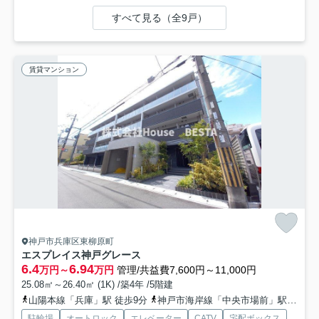
すべて見る（全9戸）
賃貸マンション
神戸市兵庫区東柳原町
エスプレイス神戸グレース
6.4
6.94
万円～
万円
管理/共益費7,600円～11,000円
25.08㎡～26.40㎡ (1K) /築4年 /5階建
山陽本線「兵庫」駅 徒歩9分
神戸市海岸線「中央市場前」駅 徒歩9分
駐輪場
オートロック
エレベーター
CATV
宅配ボックス