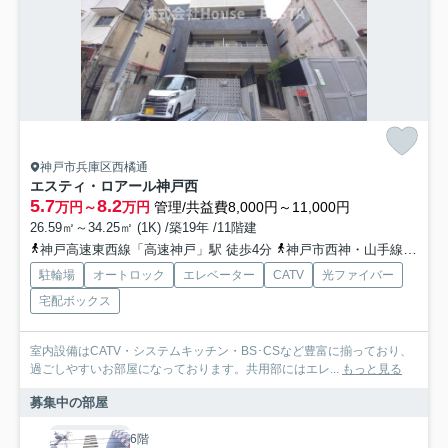
神戸市兵庫区西橘通
エスティ・ロアール神戸西
5.7
8.2
万円～
万円
管理/共益費8,000円～11,000円
26.59㎡～34.25㎡ (1K) /築19年 /11階建
神戸高速東西線「高速神戸」駅 徒歩4分
神戸市西神・山手線「湊川公園」駅 徒歩6分
駐輪場
オートロック
エレベーター
CATV
光ファイバー
宅配ボックス
室内設備はCATV・システムキッチン・BS･CSなど豊富に揃っており、
過ごしやすいお部屋になっております。共用部にはエレ...
もっと見る
募集中の部屋
6階