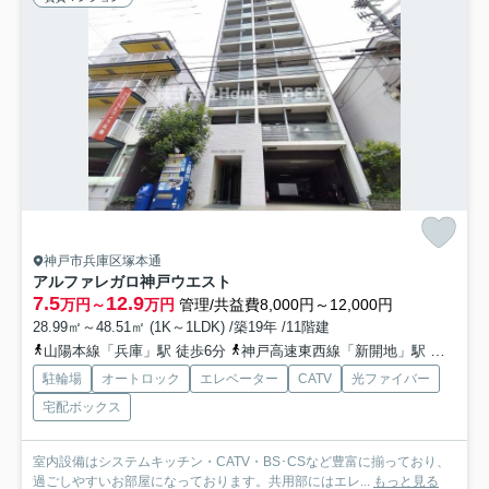
神戸市兵庫区塚本通
アルファレガロ神戸ウエスト
7.5
12.9
万円～
万円
管理/共益費8,000円～12,000円
28.99㎡～48.51㎡ (1K～1LDK) /築19年 /11階建
山陽本線「兵庫」駅 徒歩6分
神戸高速東西線「新開地」駅 徒歩7分
駐輪場
オートロック
エレベーター
CATV
光ファイバー
宅配ボックス
室内設備はシステムキッチン・CATV・BS･CSなど豊富に揃っており、
過ごしやすいお部屋になっております。共用部にはエレ...
もっと見る