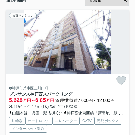
161
棟
956
件
賃貸マンション
神戸市兵庫区三川口町
プレサンス神戸西スパークリング
5.628
6.85
万円～
万円
管理/共益費7,000円～12,000円
20.80㎡～21.17㎡ (1K) /築17年 /10階建
山陽本線「兵庫」駅 徒歩6分
神戸高速東西線「新開地」駅 徒歩8分
駐輪場
オートロック
エレベーター
CATV
宅配ボックス
インターネット対応