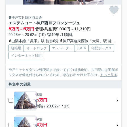
神戸市兵庫区羽坂通
エステムコート神戸西Ⅲフロンタージュ
5
6
万円～
万円
管理/共益費5,000円～11,310円
20.26㎡～20.62㎡ (1K) /築19年 /11階建
山陽本線「兵庫」駅 徒歩6分
神戸高速東西線「大開」駅 徒歩7分
駐輪場
オートロック
エレベーター
CATV
宅配ボックス
インターネット対応
神戸キャナルタウン郵便局まで歩いてすぐ(徒歩6分)。共用部には宅配ボ
ックスが備え付けられているため、急なお出かけや不在の...
もっと見る
募集中の部屋
8階
5万円
8階 / 20.62㎡ / 1K
9階
6万円