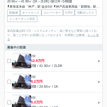
20.60㎡～41.90㎡ (1K～2LDK) /築11年 /14階建
東海道本線「神戸」駅 徒歩5分
神戸高速東西線「新開地」駅 徒歩7分
駐輪場
オートロック
エレベーター
CATV
宅配ボックス
インターネット対応
室内設備はBS･CS・システムキッチン・追い焚きなど豊富に揃ってお
り、過ごしやすいお部屋になっております。共用部には敷地...
もっと見
る
募集中の部屋
2階
12.9万円
2階 / 41.90㎡ / 2LDK
3階
5.2万円
3階 / 20.60㎡ / 1K
4階
5.3万円