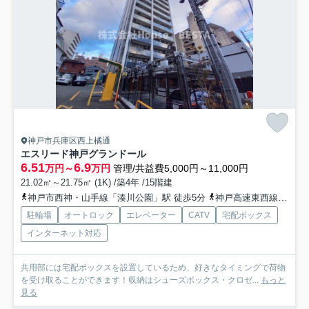
神戸市兵庫区西上橘通
エスリード神戸グランドール
6.51
6.9
万円～
万円
管理/共益費5,000円～11,000円
21.02㎡～21.75㎡ (1K) /築4年 /15階建
神戸市西神・山手線「湊川公園」駅 徒歩5分
神戸高速東西線「高速神戸」駅 徒歩7分
駐輪場
オートロック
エレベーター
CATV
宅配ボックス
インターネット対応
共用部には宅配ボックスを設置しているため、好きなタイミングで荷物
を受け取ることができます！収納はシューズボックス・クロゼ...
もっと
見る