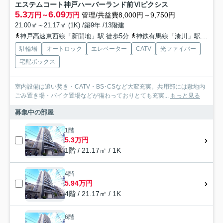
エステムコート神戸ハーバーランド前Ⅵピクシス
5.3
6.09
万円～
万円
管理/共益費8,000円～9,750円
21.00㎡～21.17㎡ (1K) /築9年 /13階建
神戸高速東西線「新開地」駅 徒歩5分
神鉄有馬線「湊川」駅 徒歩10分
駐輪場
オートロック
エレベーター
CATV
光ファイバー
宅配ボックス
室内設備は追い焚き・CATV・BS･CSなど大変充実。共用部には敷地内
ごみ置き場・バイク置場などが備わっておりとても充実...
もっと見る
募集中の部屋
1階
5.3万円
1階 / 21.17㎡ / 1K
4階
5.94万円
4階 / 21.17㎡ / 1K
6階