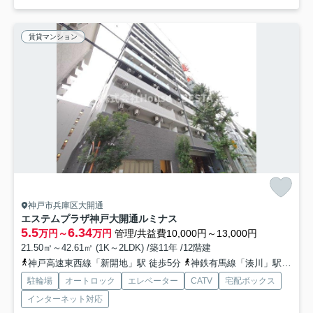
賃貸マンション
神戸市兵庫区大開通
エステムプラザ神戸大開通ルミナス
5.5
6.34
万円～
万円
管理/共益費10,000円～13,000円
21.50㎡～42.61㎡ (1K～2LDK) /築11年 /12階建
神戸高速東西線「新開地」駅 徒歩5分
神鉄有馬線「湊川」駅 徒歩10分
駐輪場
オートロック
エレベーター
CATV
宅配ボックス
インターネット対応