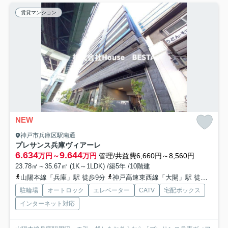
賃貸マンション
NEW
神戸市兵庫区駅南通
プレサンス兵庫ヴィアーレ
6.634
9.644
万円～
万円
管理/共益費6,660円～8,560円
23.78㎡～35.67㎡ (1K～1LDK) /築5年 /10階建
山陽本線「兵庫」駅 徒歩9分
神戸高速東西線「大開」駅 徒歩14分
駐輪場
オートロック
エレベーター
CATV
宅配ボックス
インターネット対応