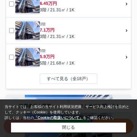
6.45万円
3階 / 21.31㎡ / 1K
3階
7.1万円
3階 / 21.31㎡ / 1K
5階
5.9万円
5階 / 21.68㎡ / 1K
すべて見る（全18戸）
賃貸マンション
検索条件を変更
まとめてお問い合わせ
当サイトでは、お客様の当サイト利用状況把握、サービス向上検討を目的と
して、クッキー（Cookie）を使用しています。
詳しくは、当社の
「Cookieの取扱いについて」
をご確認ください。
来店予約
LINE
電話
閉じる