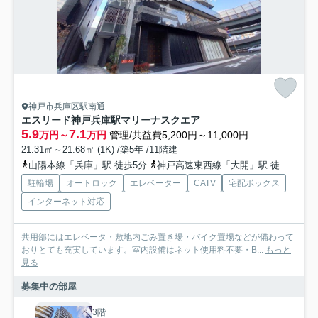
神戸市兵庫区駅南通
エスリード神戸兵庫駅マリーナスクエア
5.9
7.1
万円～
万円
管理/共益費5,200円～11,000円
21.31㎡～21.68㎡ (1K) /築5年 /11階建
山陽本線「兵庫」駅 徒歩5分
神戸高速東西線「大開」駅 徒歩7分
駐輪場
オートロック
エレベーター
CATV
宅配ボックス
インターネット対応
共用部にはエレベータ・敷地内ごみ置き場・バイク置場などが備わって
おりとても充実しています。室内設備はネット使用料不要・B...
もっと
見る
募集中の部屋
3階