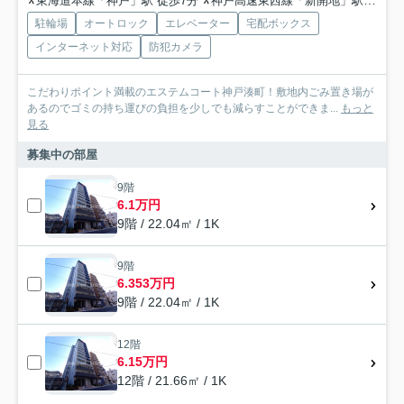
東海道本線「神戸」駅 徒歩7分
神戸高速東西線「新開地」駅 徒歩4分
駐輪場
オートロック
エレベーター
宅配ボックス
インターネット対応
防犯カメラ
こだわりポイント満載のエステムコート神戸湊町！敷地内ごみ置き場が
あるのでゴミの持ち運びの負担を少しでも減らすことができま...
もっと
見る
募集中の部屋
9階
6.1万円
9階 / 22.04㎡ / 1K
9階
6.353万円
9階 / 22.04㎡ / 1K
12階
6.15万円
12階 / 21.66㎡ / 1K