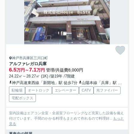
神戸市兵庫区三川口町
アルファレガロ兵庫
6.5
7.1
万円～
万円
管理/共益費8,000円
24.22㎡～28.27㎡ (1K) /築19年 /7階建
神戸高速東西線「新開地」駅 徒歩7分
山陽本線「兵庫」駅 徒歩10分
駐輪場
オートロック
エレベーター
CATV
光ファイバー
宅配ボックス
室内設備はエアコン全室・全居室フローリングなど充実した設備を備え
付けています。手間のかかる料理もまとめて作れるので料理好...
もっと
見る
募集中の部屋