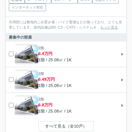
インターネット対応
共用部には敷地内ごみ置き場・バイク置場などが揃っており、とても充
実しています。室内設備はBS･CS・CATV・システムキ...
もっと見る
募集中の部屋
1階
6.4万円
1階 / 25.08㎡ / 1K
1階
6.49万円
1階 / 25.08㎡ / 1K
1階
6.8万円
1階 / 25.08㎡ / 1K
すべて見る（全10戸）