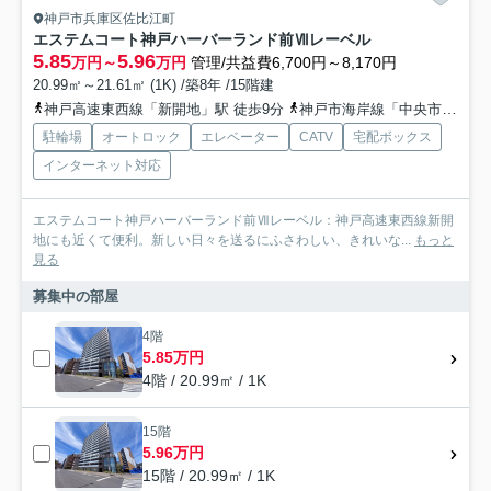
神戸市兵庫区佐比江町
エステムコート神戸ハーバーランド前Ⅶレーベル
5.85
5.96
万円～
万円
管理/共益費6,700円～8,170円
20.99㎡～21.61㎡ (1K) /築8年 /15階建
神戸高速東西線「新開地」駅 徒歩9分
神戸市海岸線「中央市場前」駅 徒歩10分
駐輪場
オートロック
エレベーター
CATV
宅配ボックス
インターネット対応
エステムコート神戸ハーバーランド前Ⅶレーベル：神戸高速東西線新開
地にも近くて便利。新しい日々を送るにふさわしい、きれいな...
もっと
見る
募集中の部屋
4階
5.85万円
4階 / 20.99㎡ / 1K
15階
5.96万円
15階 / 20.99㎡ / 1K