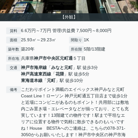
【外観】
6.6万円～7万円 管理/共益費 7,500円～8,000円
賃料
25.93㎡～29.23㎡
1K
面積
間取り
築20年
5階/13階建
築年数
所在階
兵庫県
神戸市中央区
元町通
５丁目
所在地
神戸市海岸線
「
みなと元町
」駅 徒歩3分
交通
神戸高速東西線
「
花隈
」駅 徒歩5分
東海道本線
「
元町
」駅 徒歩10分
こだわりポイント満載のエイペックス神戸みなと元町
備考
Coast Line！ローソン 神戸元町通五丁目店まで徒歩1分
と近場にコンビニがあるのもポイント！共用部には敷地
内ごみ置き場・エレベータなどが揃っており、とても充
実しています！13階建ての物件です！駅まで平坦なエ
リアに位置する物件で気軽に散歩できるのもいいです
ね！House BESTAへのご連絡は、こちらの078-371-
3050からお願いいたします！神戸市中央区の神戸市海