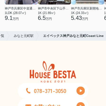
神戸市兵庫区中道通１丁目
神戸市中央区下山手通９丁目
神戸市兵庫区新開地１丁目
1LDK (28.07㎡)
1K (21.89㎡)
1K (24.33㎡)
1
9.1
6.5
5.43
万円
万円
万円
一覧
みなと元町駅
エイペックス神戸みなと元町Coast Line
078-371-3050