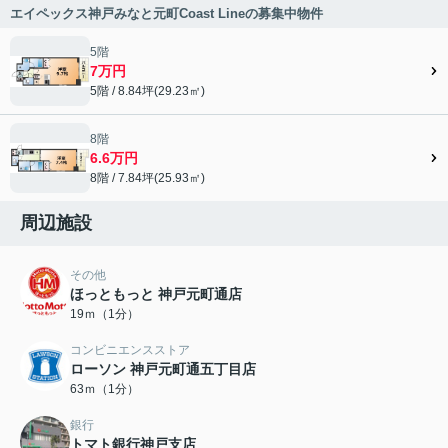
エイペックス神戸みなと元町Coast Lineの募集中物件
5階
7万円
5階 / 8.84坪(29.23㎡)
8階
6.6万円
8階 / 7.84坪(25.93㎡)
周辺施設
その他
ほっともっと 神戸元町通店
19ｍ（1分）
コンビニエンスストア
ローソン 神戸元町通五丁目店
63ｍ（1分）
銀行
トマト銀行神戸支店