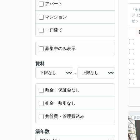
アパート
「セ
アリ
マンション
ゼッ
一戸建て
募集中のみ表示
賃料
～
敷金・保証金なし
礼金・敷引なし
共益費・管理費込み
賃貸
築年数