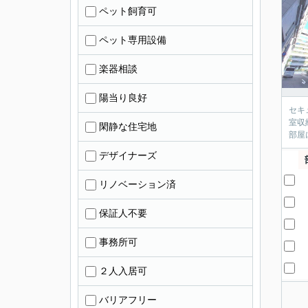
ペット飼育可
ペット専用設備
楽器相談
陽当り良好
セキ
室収
閑静な住宅地
部屋
デザイナーズ
リノベーション済
保証人不要
事務所可
２人入居可
バリアフリー