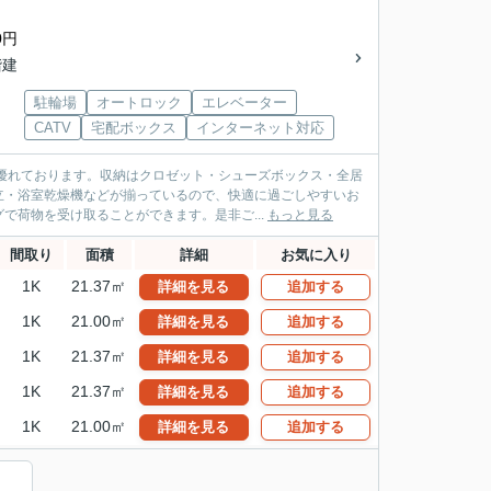
0円
階建
駐輪場
オートロック
エレベーター
CATV
宅配ボックス
インターネット対応
優れております。収納はクロゼット・シューズボックス・全居
立・浴室乾燥機などが揃っているので、快適に過ごしやすいお
で荷物を受け取ることができます。是非ご...
もっと見る
間取り
面積
詳細
お気に入り
1K
21.37㎡
詳細を見る
追加する
1K
21.00㎡
詳細を見る
追加する
1K
21.37㎡
詳細を見る
追加する
1K
21.37㎡
詳細を見る
追加する
1K
21.00㎡
詳細を見る
追加する
）