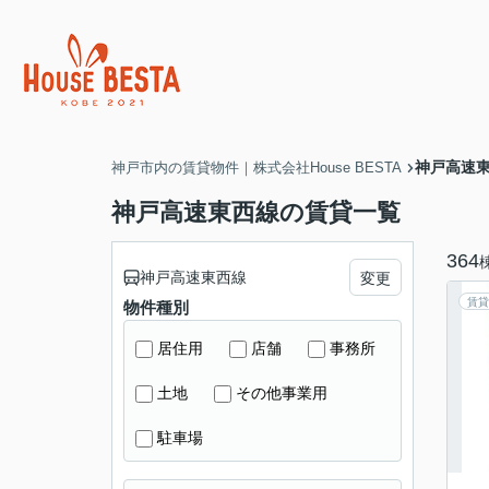
神戸高速
神戸市内の賃貸物件｜株式会社House BESTA
神戸高速東西線の賃貸一覧
364
神戸高速東西線
変更
賃貸
物件種別
居住用
店舗
事務所
土地
その他事業用
駐車場