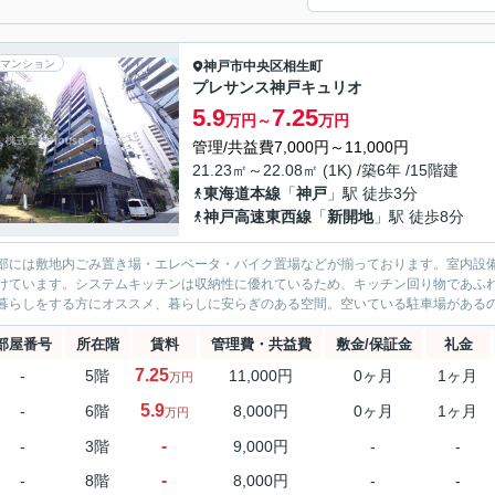
マンション
神戸市中央区
相生町
プレサンス神戸キュリオ
5.9
7.25
万円～
万円
管理/共益費7,000円～11,000円
21.23㎡～22.08㎡ (1K) /築6年 /15階建
東海道本線
「
神戸
」駅 徒歩3分
神戸高速東西線
「
新開地
」駅 徒歩8分
部には敷地内ごみ置き場・エレベータ・バイク置場などが揃っております。室内設備は
けています。システムキッチンは収納性に優れているため、キッチン回り物であふ
暮らしをする方にオススメ、暮らしに安らぎのある空間。空いている駐車場があるので
部屋番号
所在階
賃料
管理費・共益費
敷金/保証金
礼金
7.25
-
5階
11,000円
0ヶ月
1ヶ月
万円
5.9
-
6階
8,000円
0ヶ月
1ヶ月
万円
-
-
3階
9,000円
-
-
-
-
8階
8,000円
-
-