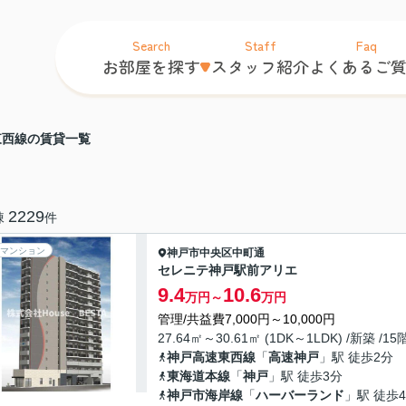
Search
Staff
Faq
お部屋を探す
スタッフ紹介
よくあるご
東西線の賃貸一覧
2229
棟
件
マンション
神戸市中央区
中町通
セレニテ神戸駅前アリエ
9.4
10.6
万円～
万円
管理/共益費7,000円～10,000円
27.64㎡～30.61㎡ (1DK～1LDK) /新築 /1
神戸高速東西線
「
高速神戸
」駅 徒歩2分
東海道本線
「
神戸
」駅 徒歩3分
神戸市海岸線
「
ハーバーランド
」駅 徒歩