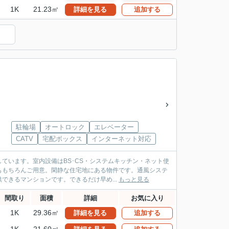
1K
21.23㎡
詳細を見る
追加する
駐輪場
オートロック
エレベーター
CATV
宅配ボックス
インターネット対応
ています。室内設備はBS･CS・システムキッチン・ネット使
ももちろんご用意。閑静な住宅地にある物件です。通風システ
きるマンションです。できるだけ早め...
もっと見る
間取り
面積
詳細
お気に入り
1K
29.36㎡
詳細を見る
追加する