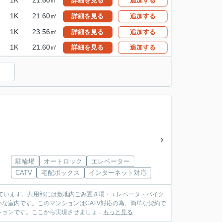
1K
21.60㎡
詳細を見る
追加する
1K
21.60㎡
詳細を見る
追加する
1K
23.56㎡
詳細を見る
追加する
1K
21.60㎡
詳細を見る
追加する
駐輪場
オートロック
エレベーター
CATV
宅配ボックス
インターネット対応
けています。共用部には敷地内ごみ置き場・エレベータ・バイク
な室内です。このマンションはCATV対応の為、簡単な契約で
ンです。ここから実現させましょ...
もっと見る