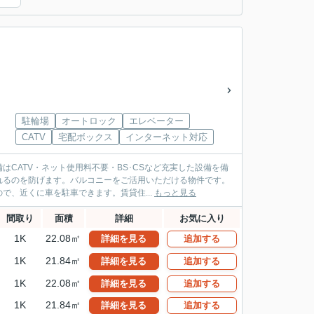
駐輪場
オートロック
エレベーター
CATV
宅配ボックス
インターネット対応
CATV・ネット使用料不要・BS･CSなど充実した設備を備
れるのを防げます。バルコニーをご活用いただける物件です。
、近くに車を駐車できます。賃貸住...
もっと見る
間取り
面積
詳細
お気に入り
1K
22.08㎡
詳細を見る
追加する
1K
21.84㎡
詳細を見る
追加する
1K
22.08㎡
詳細を見る
追加する
1K
21.84㎡
詳細を見る
追加する