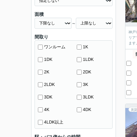
面積
～
神戸
間取り
リア
ます
ワンルーム
1K
1DK
1LDK
2K
2DK
2LDK
3K
3DK
3LDK
4K
4DK
賃貸
4LDK以上
駅・バス停からの時間