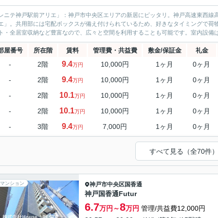
レニテ神戸駅前アリエ」：神戸市中央区エリアの新居にピッタリ。神戸高速東西線
エ」。共用部には宅配ボックスが備え付けられているため、好きなタイミングで荷
ト・全居室収納など豊富なので、広々と空間を利用することも可能です。室内設備は
部屋番号
所在階
賃料
管理費・共益費
敷金/保証金
礼金
9.4
-
2階
10,000円
1ヶ月
0ヶ月
万円
9.4
-
2階
10,000円
1ヶ月
0ヶ月
万円
10.1
-
2階
10,000円
1ヶ月
0ヶ月
万円
10.1
-
2階
10,000円
1ヶ月
0ヶ月
万円
9.4
-
3階
7,000円
1ヶ月
0ヶ月
万円
すべて見る（全70件
マンション
神戸市中央区
国香通
神戸国香通Futur
6.7
8
万円～
万円
管理/共益費12,000円