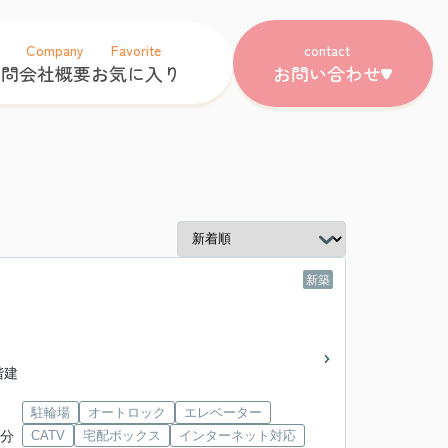
Company
Favorite
contact
質問
会社概要
お気に入り
お問い合わせ
新築
5階建
駐輪場
オートロック
エレベーター
4分
CATV
宅配ボックス
インターネット対応