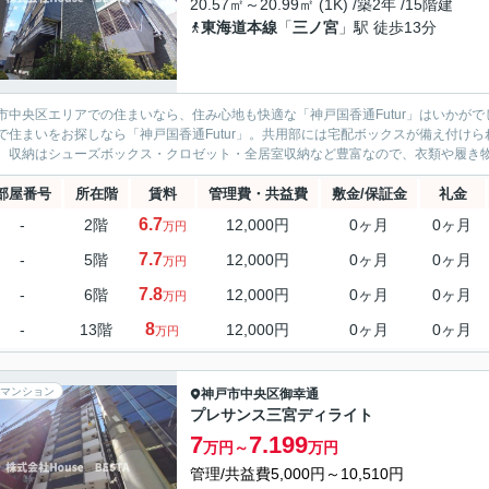
20.57㎡～20.99㎡ (1K) /築2年 /15階建
東海道本線
「
三ノ宮
」駅 徒歩13分
市中央区エリアでの住まいなら、住み心地も快適な「神戸国香通Futur」はいかが
で住まいをお探しなら「神戸国香通Futur」。共用部には宅配ボックスが備え付け
。収納はシューズボックス・クロゼット・全居室収納など豊富なので、衣類や履き物の
部屋番号
所在階
賃料
管理費・共益費
敷金/保証金
礼金
6.7
-
2階
12,000円
0ヶ月
0ヶ月
万円
7.7
-
5階
12,000円
0ヶ月
0ヶ月
万円
7.8
-
6階
12,000円
0ヶ月
0ヶ月
万円
8
-
13階
12,000円
0ヶ月
0ヶ月
万円
マンション
神戸市中央区
御幸通
プレサンス三宮ディライト
7
7.199
万円～
万円
管理/共益費5,000円～10,510円