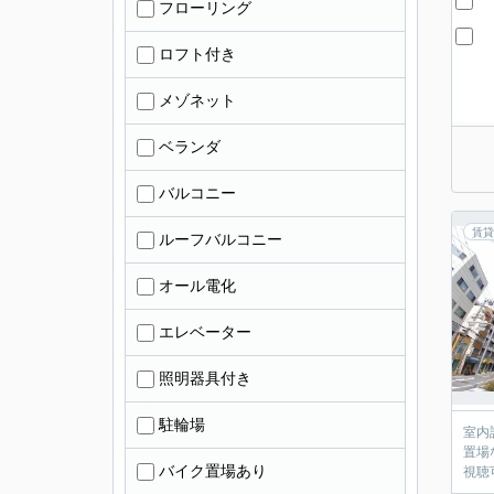
フローリング
ロフト付き
メゾネット
ベランダ
バルコニー
賃貸
ルーフバルコニー
オール電化
エレベーター
照明器具付き
駐輪場
室内
置場
バイク置場あり
視聴