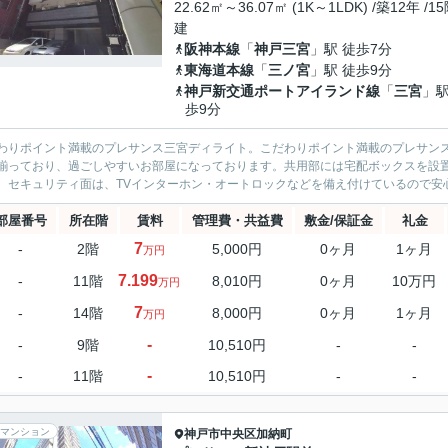
22.62㎡～36.07㎡ (1K～1LDK) /築12年 /1
建
阪神本線
「
神戸三宮
」駅 徒歩7分
東海道本線
「
三ノ宮
」駅 徒歩9分
神戸新交通ポートアイランド線
「
三宮
」駅
歩9分
わりポイント満載のプレサンス三宮ディライト。こだわりポイント満載のプレサン
揃っており、過ごしやすいお部屋になっております。共用部には宅配ボックスを設
。セキュリティ面は、TVインターホン・オートロックなどを備え付けているので安心
部屋番号
所在階
賃料
管理費・共益費
敷金/保証金
礼金
7
-
2階
5,000円
0ヶ月
1ヶ月
万円
7.199
-
11階
8,010円
0ヶ月
10万円
万円
7
-
14階
8,000円
0ヶ月
1ヶ月
万円
-
-
9階
10,510円
-
-
-
-
11階
10,510円
-
-
マンション
神戸市中央区
加納町