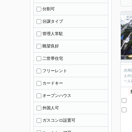
分割可
賃貸
分譲タイプ
管理人常駐
眺望良好
二世帯住宅
フリーレント
共用
え付
一人
カードキー
オープンハウス
外国人可
ガスコンロ設置可