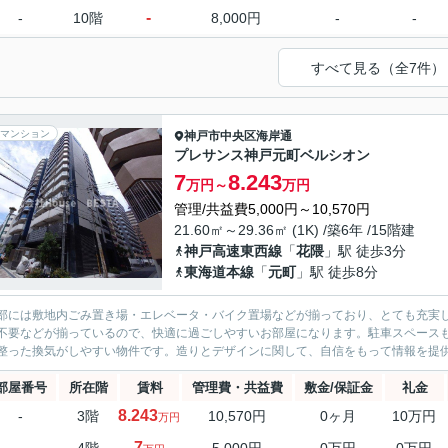
-
-
10階
8,000円
-
-
すべて見る（全7件）
マンション
神戸市中央区
海岸通
プレサンス神戸元町ベルシオン
7
8.243
万円～
万円
管理/共益費5,000円～10,570円
21.60㎡～29.36㎡ (1K) /築6年 /15階建
神戸高速東西線
「
花隈
」駅 徒歩3分
東海道本線
「
元町
」駅 徒歩8分
部には敷地内ごみ置き場・エレベータ・バイク置場などが揃っており、とても充実し
不要などが揃っているので、快適に過ごしやすいお部屋になります。駐車スペース
整った換気がしやすい物件です。造りとデザインに関して、自信をもって情報を提供で
部屋番号
所在階
賃料
管理費・共益費
敷金/保証金
礼金
8.243
-
3階
10,570円
0ヶ月
10万円
万円
7