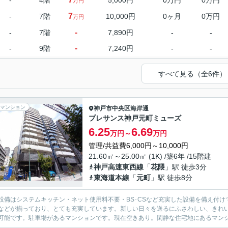
-
4階
5,000円
0万円
0万円
万円
7
-
7階
10,000円
0ヶ月
0万円
万円
-
-
7階
7,890円
-
-
-
-
9階
7,240円
-
-
すべて見る（全6件）
マンション
神戸市中央区
海岸通
プレサンス神戸元町ミューズ
6.25
6.69
万円～
万円
管理/共益費6,000円～10,000円
21.60㎡～25.00㎡ (1K) /築6年 /15階建
神戸高速東西線
「
花隈
」駅 徒歩3分
東海道本線
「
元町
」駅 徒歩8分
設備はシステムキッチン・ネット使用料不要・BS･CSなど充実した設備を備え付
などが揃っており、とても充実しています。新しい日々を送るにふさわしい、きれい
可能です。駐車場があるマンションです。現在空きあり。閑静な住宅地にあるマンショ