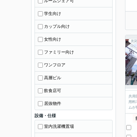
ルームシェア可
学生向け
カップル向け
女性向け
賃貸
ファミリー向け
ワンフロア
高層ビル
飲食店可
共用
用料
居抜物件
ムが
設備・仕様
室内洗濯機置場