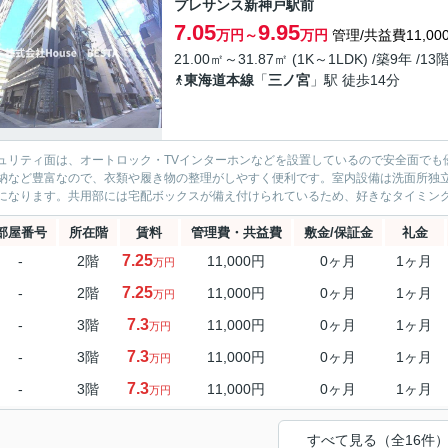
プレサンス新神戸駅前
7.05
9.95
万円～
万円
管理/共益費11,00
21.00㎡～31.87㎡ (1K～1LDK) /築9年 /13
東海道本線
「
三ノ宮
」駅 徒歩14分
ュリティ面は、オートロック・TVインターホンなどを設置しているので安全面でも
納など豊富なので、衣類や履き物の整理がしやすく便利です。室内設備は洗面所独
になります。共用部には宅配ボックスが備え付けられているため、好きなタイミング
部屋番号
所在階
賃料
管理費・共益費
敷金/保証金
礼金
7.25
-
2階
11,000円
0ヶ月
1ヶ月
万円
7.25
-
2階
11,000円
0ヶ月
1ヶ月
万円
7.3
-
3階
11,000円
0ヶ月
1ヶ月
万円
7.3
-
3階
11,000円
0ヶ月
1ヶ月
万円
7.3
-
3階
11,000円
0ヶ月
1ヶ月
万円
すべて見る（全16件