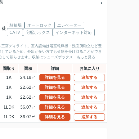
5階
駐輪場
オートロック
エレベーター
 徒
CATV
宅配ボックス
インターネット対応
ス三宮ディライト。室内設備は浴室乾燥機・洗面所独立など豊
置しているため、外出が多い方でも荷物を受け取ることができ
して暮らせます。収納はシューズボックス...
もっと見る
間取り
面積
詳細
お気に入り
1K
24.18㎡
詳細を見る
追加する
1K
22.62㎡
詳細を見る
追加する
1K
22.62㎡
詳細を見る
追加する
1LDK
36.07㎡
詳細を見る
追加する
1LDK
36.07㎡
詳細を見る
追加する