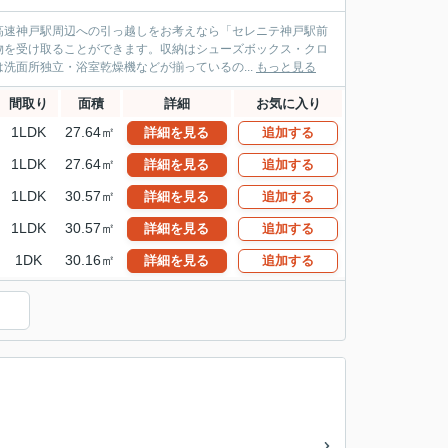
高速神戸駅周辺への引っ越しをお考えなら「セレニテ神戸駅前
物を受け取ることができます。収納はシューズボックス・クロ
洗面所独立・浴室乾燥機などが揃っているの...
もっと見る
間取り
面積
詳細
お気に入り
1LDK
27.64㎡
詳細を見る
追加する
1LDK
27.64㎡
詳細を見る
追加する
1LDK
30.57㎡
詳細を見る
追加する
1LDK
30.57㎡
詳細を見る
追加する
1DK
30.16㎡
詳細を見る
追加する
）