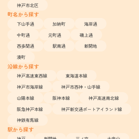
神戸市北区
町名から探す
下山手通
加納町
海岸通
中町通
元町通
磯上通
西多聞通
駅南通
新開地
湊町
沿線から探す
神戸高速東西線
東海道本線
神戸市海岸線
神戸市西神・山手線
山陽本線
阪神本線
神戸高速南北線
阪急神戸本線
神戸新交通ポートアイランド線
神鉄有馬線
駅から探す
神戸
新開地
三ノ宮
大倉山