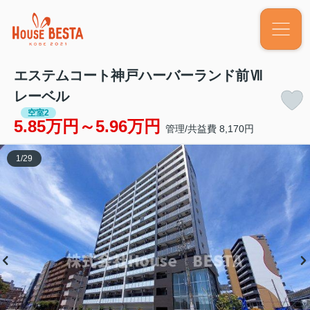
エステムコート神戸ハーバーランド前Ⅶ
レーベル
空室2
5.85万円～5.96万円
管理/共益費 8,170円
1
/
29