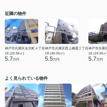
近隣の物件
神戸市兵庫区永沢町４丁目
神戸市兵庫区西上橘通２丁目
神戸市兵庫
1K (20.94㎡)
1R (40.00㎡)
1K (24.95㎡
5.7
5.5
5.7
万円
万円
万円
よく見られている物件