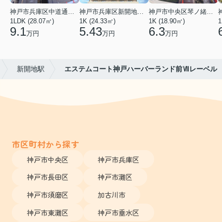
神戸市兵庫区中道通１丁目
神戸市兵庫区新開地１丁目
神戸市中央区琴ノ緒町３丁目
1LDK (28.07㎡)
1K (24.33㎡)
1K (18.90㎡)
1
9.1
5.43
6.3
万円
万円
万円
新開地駅
エステムコート神戸ハーバーランド前Ⅶレーベル
市区町村から探す
神戸市中央区
神戸市兵庫区
神戸市長田区
神戸市灘区
神戸市須磨区
加古川市
神戸市東灘区
神戸市垂水区