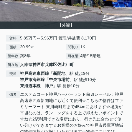
【外観】
5.85万円～5.96万円 管理/共益費 8,170円
賃料
20.99㎡
1K
面積
間取り
築8年
4階/15階建
築年数
所在階
兵庫県
神戸市兵庫区
佐比江町
所在地
神戸高速東西線
「
新開地
」駅 徒歩9分
交通
神戸市海岸線
「
中央市場前
」駅 徒歩10分
東海道本線
「
神戸
」駅 徒歩10分
エステムコート神戸ハーバーランド前Ⅶレーベル：神戸
備考
高速東西線新開地にも近くて便利☆こちらの物件はファ
ミリーマート 東川崎町店まで454mにあります☆場所が
平坦なのは、ランニングをする上で抑えたいポイントで
すね☆2駅利用できる場所にあり、行き先に合わせて使
い分けができます☆お客様のお好みで神戸市兵庫区地域
の物件情報がお探しいただけます☆物件については、