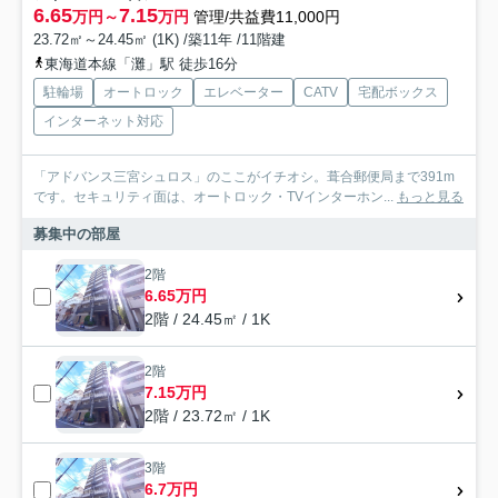
6.65
7.15
万円～
万円
管理/共益費11,000円
23.72㎡～24.45㎡ (1K) /築11年 /11階建
東海道本線「灘」駅 徒歩16分
駐輪場
オートロック
エレベーター
CATV
宅配ボックス
インターネット対応
「アドバンス三宮シュロス」のここがイチオシ。葺合郵便局まで391m
です。セキュリティ面は、オートロック・TVインターホン...
もっと見る
募集中の部屋
2階
6.65万円
2階 / 24.45㎡ / 1K
2階
7.15万円
2階 / 23.72㎡ / 1K
3階
6.7万円