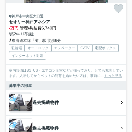
神戸市中央区大日通
セオリー神戸アネシア
-万円
管理/共益費6,740円
/築2年 /13階建
東海道本線「灘」駅 徒歩9分
駐輪場
オートロック
エレベーター
CATV
宅配ボックス
インターネット対応
室内設備はBS･CS・エアコン全室などが揃っており、とても充実してい
ます。入居してからペットの飼育を始めたい方は、事前に...
もっと見る
募集中の部屋
過去掲載物件
過去掲載物件