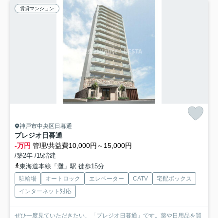
賃貸マンション
神戸市中央区日暮通
プレジオ日暮通
-万円
管理/共益費10,000円～15,000円
/築2年 /15階建
東海道本線「灘」駅 徒歩15分
駐輪場
オートロック
エレベーター
CATV
宅配ボックス
インターネット対応
ぜひ一度見ていただきたい、「プレジオ日暮通」です。薬や日用品を買