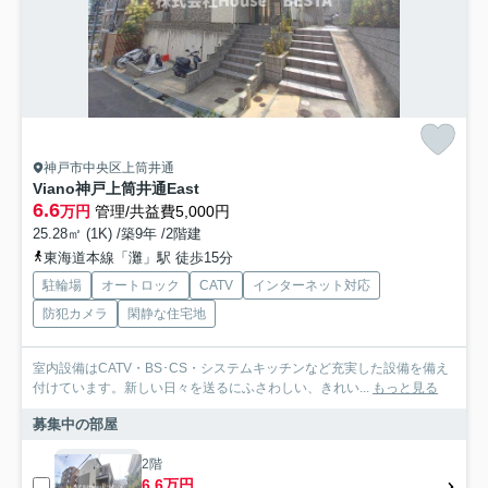
神戸市中央区上筒井通
Viano神戸上筒井通East
6.6
万円
管理/共益費5,000円
25.28㎡ (1K) /築9年 /2階建
東海道本線「灘」駅 徒歩15分
駐輪場
オートロック
CATV
インターネット対応
防犯カメラ
閑静な住宅地
室内設備はCATV・BS･CS・システムキッチンなど充実した設備を備え
付けています。新しい日々を送るにふさわしい、きれい...
もっと見る
募集中の部屋
2階
6.6万円