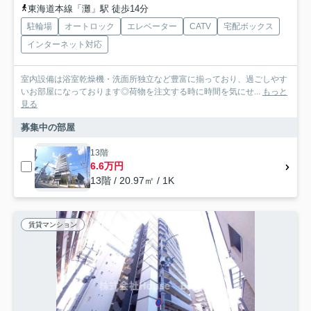
東海道本線「灘」駅 徒歩14分
駐輪場
オートロック
エレベーター
CATV
宅配ボックス
インターネット対応
室内設備は浴室乾燥機・洗面所独立など豊富に揃っており、過ごしやす
いお部屋になっております◎荷物を注文する時に時間を気にせ...
もっと
見る
募集中の部屋
13階
6.6万円
13階 / 20.97㎡ / 1K
賃貸マンション