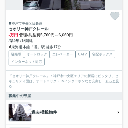
神戸市中央区日暮通
セオリー神戸クレール
-万円
管理/共益費5,760円～6,060円
/築4年 /15階建
東海道本線「灘」駅 徒歩17分
駐輪場
オートロック
エレベーター
CATV
宅配ボックス
インターネット対応
「セオリー神戸クレール」：神戸市中央区エリアの新居にピッタリ。セ
キュリティ面は、オートロック・TVインターホンなど充実し...
もっと見
る
募集中の部屋
過去掲載物件