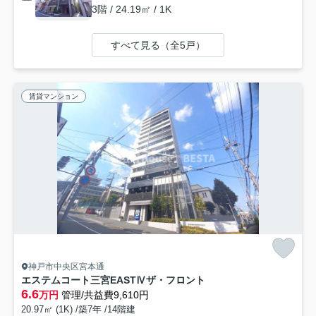
3階 / 24.19㎡ / 1K
すべて見る（全5戸）
賃貸マンション
神戸市中央区宮本通
エステムコート三宮EASTⅣザ・フロント
6.6
万円
管理/共益費9,610円
20.97㎡ (1K) /築7年 /14階建