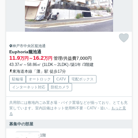
神戸市中央区籠池通
Euphoria籠池通
11.9
16.2
万円～
万円
管理/共益費7,000円
43.37㎡～58.86㎡ (1LDK～2LDK) /築1年 /3階建
東海道本線「灘」駅 徒歩17分
駐輪場
オートロック
CATV
宅配ボックス
インターネット対応
防犯カメラ
共用部には敷地内ごみ置き場・バイク置場などが揃っており、とても充
実しています。室内設備はネット使用料不要・CATV・追い...
もっと見
る
募集中の部屋
1階