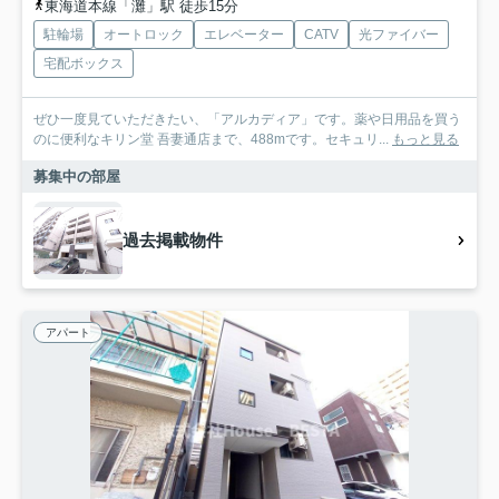
東海道本線「灘」駅 徒歩15分
駐輪場
オートロック
エレベーター
CATV
光ファイバー
宅配ボックス
ぜひ一度見ていただきたい、「アルカディア」です。薬や日用品を買う
のに便利なキリン堂 吾妻通店まで、488mです。セキュリ...
もっと見る
募集中の部屋
過去掲載物件
アパート