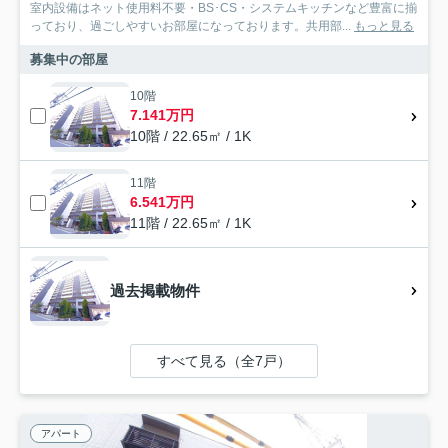
室内設備はネット使用料不要・BS･CS・システムキッチンなど豊富に揃
っており、過ごしやすいお部屋になっております。共用部...
もっと見る
募集中の部屋
10階
7.141万円
10階 / 22.65㎡ / 1K
11階
6.541万円
11階 / 22.65㎡ / 1K
過去掲載物件
すべて見る（全7戸）
アパート