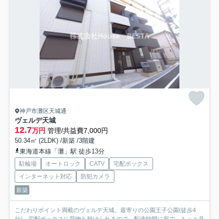
神戸市灘区天城通
ヴェルデ天城
12.7
万円
管理/共益費7,000円
50.34㎡ (2LDK) /新築 /3階建
東海道本線「灘」駅 徒歩13分
駐輪場
オートロック
CATV
宅配ボックス
インターネット対応
防犯カメラ
新築
こだわりポイント満載のヴェルデ天城。最寄りの公園王子公園(徒歩4
分)。宅配ボックスに荷物を預けられるので、配達時間に家で...
もっと見