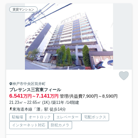
賃貸マンション
神戸市中央区筒井町
プレサンス三宮東フィール
6.541
7.141
万円～
万円
管理/共益費7,900円～8,590円
21.23㎡～22.65㎡ (1K) /築11年 /14階建
東海道本線「灘」駅 徒歩14分
駐輪場
オートロック
エレベーター
宅配ボックス
インターネット対応
防犯カメラ