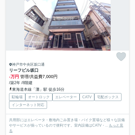
神戸市中央区坂口通
リーフビル坂口
-万円
管理/共益費7,000円
/築2年 /8階建
東海道本線「灘」駅 徒歩16分
駐輪場
オートロック
エレベーター
CATV
宅配ボックス
インターネット対応
共用部にはエレベータ・敷地内ごみ置き場・バイク置場など様々な設備
やサービスが揃っているので便利です。室内設備はCATV・...
もっと見
る