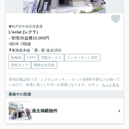
神戸市中央区吾妻通
L'eclat (レクラ）
-
管理/共益費10,000円
/築5年 /3階建
東海道本線「灘」駅 徒歩16分
駐輪場
CATV
宅配ボックス
インターネット対応
防犯カメラ
閑静な住宅地
室内設備はBS･CS・システムキッチン・ネット使用料不要などが揃って
いるので、快適に過ごしやすいお部屋になります。セキュ...
もっと見る
募集中の部屋
過去掲載物件