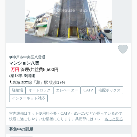
神戸市中央区八雲通
マンション八雲
-万円
管理/共益費5,500円
/築18年 /8階建
東海道本線「灘」駅 徒歩17分
駐輪場
オートロック
エレベーター
CATV
宅配ボックス
インターネット対応
室内設備はネット使用料不要・CATV・BS･CSなどが揃っているので、
快適に過ごしやすいお部屋になります。共用部にはエレ...
もっと見る
募集中の部屋