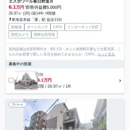
エスポワール春日野道Ⅲ
6.1
万円
管理/共益費5,000円
26.97㎡ (1R) /築14年 /4階建
東海道本線「灘」駅 徒歩13分
駐輪場
オートロック
CATV
インターネット対応
防犯カメラ
閑静な住宅地
室内設備は全室照明付き・BS･CS・ネット使用料不要など大変充実。こ
ちらのお部屋で新しい生活を始めてみませんか。CATV...
もっと見る
募集中の部屋
2階
6.1万円
2階 / 26.97㎡ / 1R
アパート