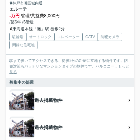
神戸市灘区城内通
エルーテ
-万円
管理/共益費8,000円
/築6年 /6階建
東海道本線「灘」駅 徒歩2分
駐輪場
オートロック
エレベーター
CATV
防犯カメラ
閑静な住宅地
駅まで歩いてアクセスできる、徒歩2分の距離に立地する物件です。防
犯対策もバッチリなマンションタイプの物件です。バルコニー...
もっと
見る
募集中の部屋
過去掲載物件
過去掲載物件