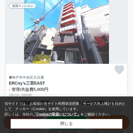
賃貸マンション
神戸市中央区大日通
ERCity's三宮EAST
-
管理/共益費5,000円
/築1年 /9階建
東海道本線「灘」駅 徒歩12分
検索条件を変更
まとめてお問い合わせ
当サイトでは、お客様の当サイト利用状況把握、サービス向上検討を目的と
して、クッキー（Cookie）を使用しています。
駐輪場
オートロック
エレベーター
CATV
宅配ボックス
詳しくは、当社の
「Cookieの取扱いについて」
をご確認ください。
インターネット対応
来店予約
LINE
電話
閉じる
共用部にはエレベータ・敷地内ごみ置き場・バイク置場など様々な設備