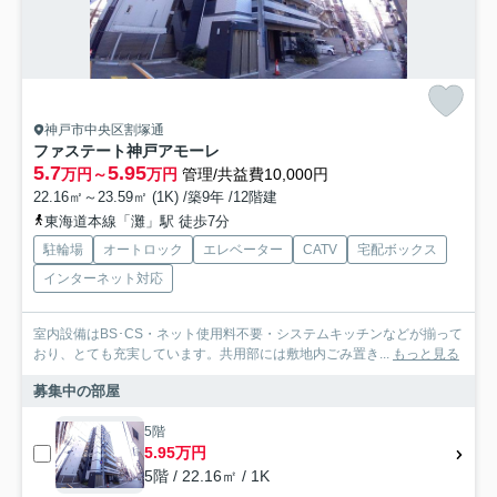
神戸市中央区割塚通
ファステート神戸アモーレ
5.7
5.95
万円～
万円
管理/共益費10,000円
22.16㎡～23.59㎡ (1K) /築9年 /12階建
東海道本線「灘」駅 徒歩7分
駐輪場
オートロック
エレベーター
CATV
宅配ボックス
インターネット対応
室内設備はBS･CS・ネット使用料不要・システムキッチンなどが揃って
おり、とても充実しています。共用部には敷地内ごみ置き...
もっと見る
募集中の部屋
5階
5.95万円
5階 / 22.16㎡ / 1K