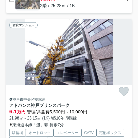
2階 / 25.28㎡ / 1K
賃貸マンション
神戸市中央区割塚通
アドバンス神戸プリンスパーク
6.1
万円
管理/共益費5,500円～10,000円
21.98㎡～23.15㎡ (1K) /築10年 /9階建
東海道本線「灘」駅 徒歩7分
駐輪場
オートロック
エレベーター
CATV
宅配ボックス