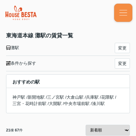
東海道本線 灘駅の賃貸一覧
灘駅
変更
条件から探す
変更
おすすめの駅
神戸駅
/
新開地駅
/
三ノ宮駅
/
大倉山駅
/
兵庫駅
/
花隈駅
/
三宮・花時計前駅
/
大開駅
/
中央市場前駅
/
湊川駅
21
棟
67
件