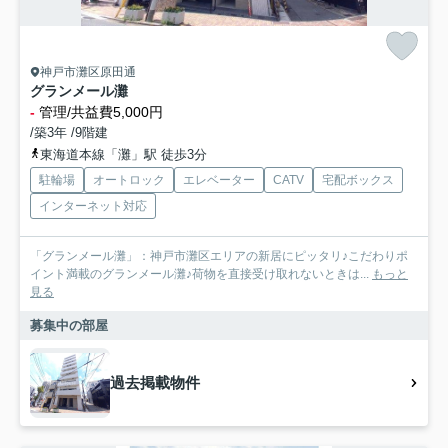
神戸市灘区原田通
グランメール灘
-
管理/共益費5,000円
/築3年 /9階建
東海道本線「灘」駅 徒歩3分
駐輪場
オートロック
エレベーター
CATV
宅配ボックス
インターネット対応
「グランメール灘」：神戸市灘区エリアの新居にピッタリ♪こだわりポ
イント満載のグランメール灘♪荷物を直接受け取れないときは...
もっと
見る
募集中の部屋
過去掲載物件