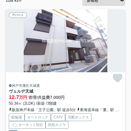
11
棟
41
件
アパート
神戸市灘区天城通
ヴェルデ天城
12.7
万円
管理/共益費7,000円
50.34㎡ (2LDK) /新築 /3階建
阪急神戸本線「王子公園」駅 徒歩5分
東海道本線「灘」駅 徒歩13分
駐輪場
オートロック
CATV
宅配ボックス
インターネット対応
防犯カメラ