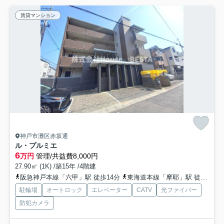
賃貸マンション
神戸市灘区赤坂通
ル・プルミエ
6
万円
管理/共益費8,000円
27.90㎡ (1K) /築15年 /4階建
阪急神戸本線「六甲」駅 徒歩14分
東海道本線「摩耶」駅 徒歩17分
駐輪場
オートロック
エレベーター
CATV
光ファイバー
防犯カメラ