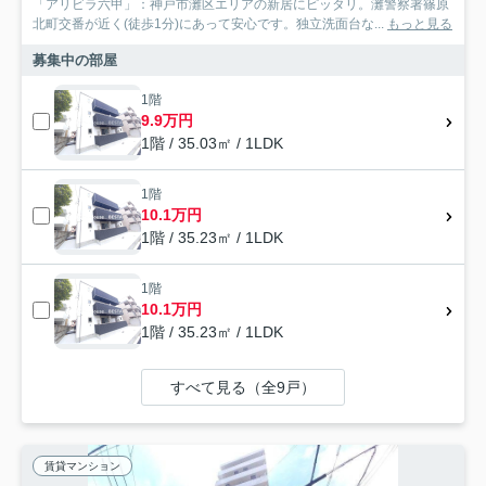
「アリビラ六甲」：神戸市灘区エリアの新居にピッタリ。灘警察署篠原
北町交番が近く(徒歩1分)にあって安心です。独立洗面台な...
もっと見る
募集中の部屋
1階
9.9万円
1階 / 35.03㎡ / 1LDK
1階
10.1万円
1階 / 35.23㎡ / 1LDK
1階
10.1万円
1階 / 35.23㎡ / 1LDK
すべて見る（全9戸）
賃貸マンション