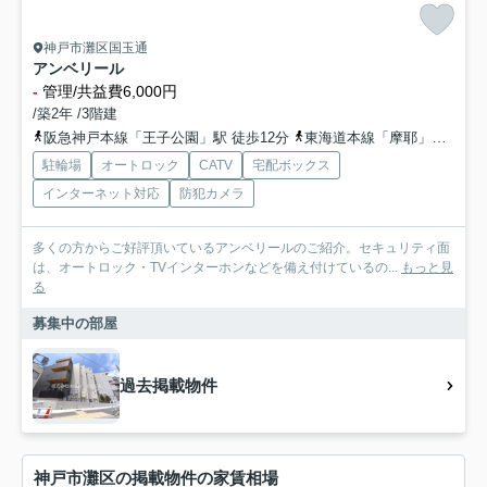
神戸市灘区国玉通
アンベリール
-
管理/共益費6,000円
/築2年 /3階建
阪急神戸本線「王子公園」駅 徒歩12分
東海道本線「摩耶」駅 徒歩18分
駐輪場
オートロック
CATV
宅配ボックス
インターネット対応
防犯カメラ
多くの方からご好評頂いているアンベリールのご紹介。セキュリティ面
は、オートロック・TVインターホンなどを備え付けているの...
もっと見
る
募集中の部屋
過去掲載物件
神戸市灘区の掲載物件の家賃相場