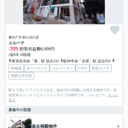
神戸市灘区城内通
エルーテ
-万円
管理/共益費8,000円
/築6年 /6階建
東海道本線「灘」駅 徒歩2分
阪神本線「岩屋」駅 徒歩6分
阪急神
駐輪場
オートロック
エレベーター
CATV
防犯カメラ
閑静な住宅地
駅まで歩いてアクセスできる、徒歩2分の距離に立地する物件です。防
犯対策もバッチリなマンションタイプの物件です。バルコニー...
もっと
見る
募集中の部屋
過去掲載物件