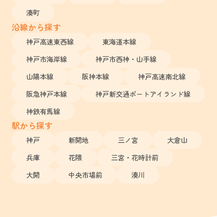
湊町
沿線から探す
神戸高速東西線
東海道本線
神戸市海岸線
神戸市西神・山手線
山陽本線
阪神本線
神戸高速南北線
阪急神戸本線
神戸新交通ポートアイランド線
神鉄有馬線
駅から探す
神戸
新開地
三ノ宮
大倉山
兵庫
花隈
三宮・花時計前
大開
中央市場前
湊川