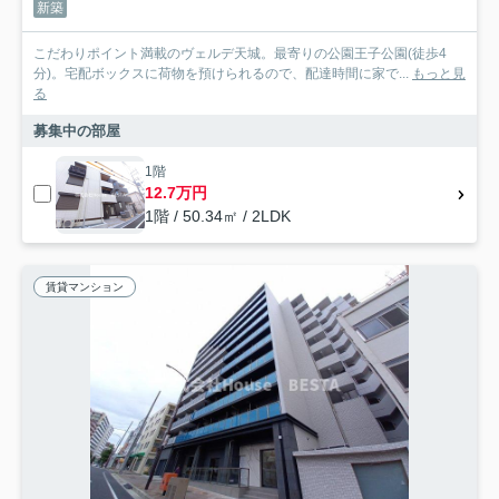
新築
こだわりポイント満載のヴェルデ天城。最寄りの公園王子公園(徒歩4
分)。宅配ボックスに荷物を預けられるので、配達時間に家で...
もっと見
る
募集中の部屋
1階
12.7万円
1階 / 50.34㎡ / 2LDK
賃貸マンション