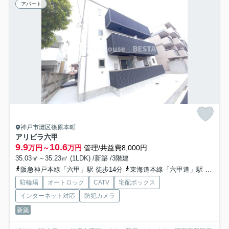
アパート
神戸市灘区篠原本町
アリビラ六甲
9.9
10.6
万円～
万円
管理/共益費8,000円
35.03㎡～35.23㎡ (1LDK) /新築 /3階建
阪急神戸本線「六甲」駅 徒歩14分
東海道本線「六甲道」駅 徒歩22分
駐輪場
オートロック
CATV
宅配ボックス
インターネット対応
防犯カメラ
新築