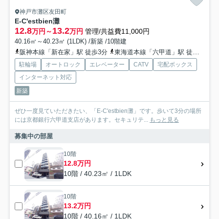
神戸市灘区友田町
E-C'estbien灘
12.8
13.2
万円～
万円
管理/共益費11,000円
40.16㎡～40.23㎡ (1LDK) /新築 /10階建
阪神本線「新在家」駅 徒歩3分
東海道本線「六甲道」駅 徒歩7分
駐輪場
オートロック
エレベーター
CATV
宅配ボックス
インターネット対応
新築
ぜひ一度見ていただきたい、「E-C'estbien灘」です。歩いて3分の場所
には京都銀行六甲道支店があります。セキュリテ...
もっと見る
募集中の部屋
10階
12.8万円
10階 / 40.23㎡ / 1LDK
10階
13.2万円
10階 / 40.16㎡ / 1LDK