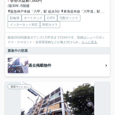
-
管理/共益費7,000円
/築30年 /5階建
阪急神戸本線「六甲」駅 徒歩3分
東海道本線「六甲道」駅 徒歩8分
駐輪場
オートロック
CATV
宅配ボックス
インターネット対応
防犯カメラ
阪急OASIS(阪急オアシス) 六甲店まで210mです。収納はシューズボッ
クス・クロゼット・全居室収納などが備え付けられ...
もっと見る
募集中の部屋
過去掲載物件
賃貸マンション