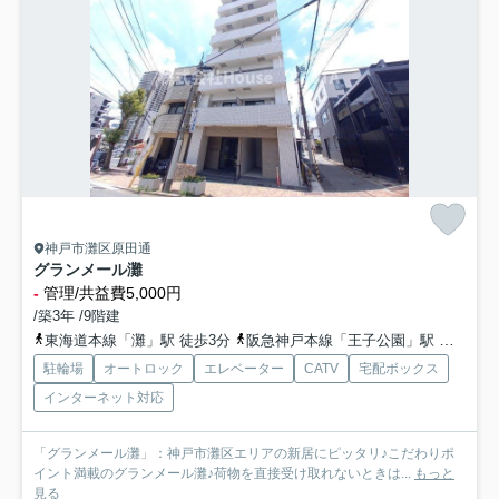
神戸市灘区原田通
グランメール灘
-
管理/共益費5,000円
/築3年 /9階建
東海道本線「灘」駅 徒歩3分
阪急神戸本線「王子公園」駅 徒歩5分
駐輪場
オートロック
エレベーター
CATV
宅配ボックス
インターネット対応
「グランメール灘」：神戸市灘区エリアの新居にピッタリ♪こだわりポ
イント満載のグランメール灘♪荷物を直接受け取れないときは...
もっと
見る