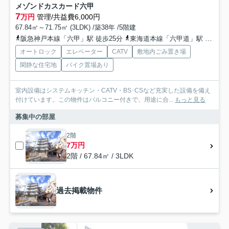
メゾンドカスカード六甲
7
万円
管理/共益費6,000円
67.84㎡～71.75㎡ (3LDK) /築38年 /5階建
阪急神戸本線「六甲」駅 徒歩25分
東海道本線「六甲道」駅 徒歩34分
オートロック
エレベーター
CATV
敷地内ごみ置き場
閑静な住宅地
バイク置場あり
室内設備はシステムキッチン・CATV・BS･CSなど充実した設備を備え
付けています。この物件はバルコニー付きで、用途に合...
もっと見る
募集中の部屋
2階
7万円
2階 / 67.84㎡ / 3LDK
過去掲載物件