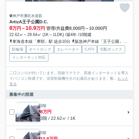
神戸市灘区水道筋
ArtizA王子公園D.C.
8
10.9
万円～
万円
管理/共益費8,000円～10,000円
22.62㎡～29.64㎡ (1K～1LDK) /築4年 /10階建
東海道本線「摩耶」駅 徒歩10分
阪急神戸本線「王子公園」駅 徒歩9分
駐輪場
オートロック
エレベーター
CATV
宅配ボックス
インターネット対応
二口コンロが付いています。回線ラクラク、高速インターネットを導入
でパソコン快適です。浴室乾燥機付きのお風呂があります。敷...
もっと
見る
募集中の部屋
3階
8万円
3階 / 22.62㎡ / 1K
5階
10.9万円