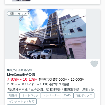
賃貸マンション
神戸市灘区倉石通
LiveCasa王子公園
7.8
10.1
万円～
万円
管理/共益費7,000円～10,000円
23.94㎡～30.17㎡ (1K～1LDK) /築2年 /11階建
阪急神戸本線「王子公園」駅 徒歩8分
東海道本線「摩耶」駅 徒歩10分
駐輪場
オートロック
エレベーター
CATV
宅配ボックス
インターネット対応