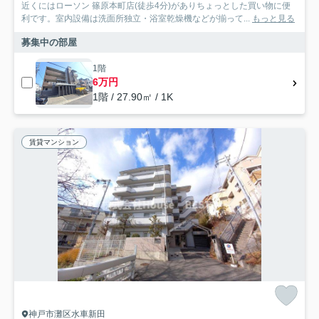
近くにはローソン 篠原本町店(徒歩4分)がありちょっとした買い物に便
利です。室内設備は洗面所独立・浴室乾燥機などが揃って...
もっと見る
募集中の部屋
1階
6万円
1階 / 27.90㎡ / 1K
賃貸マンション
神戸市灘区水車新田