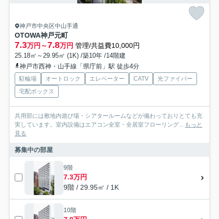
神戸市中央区中山手通
OTOWA神戸元町
7.3
7.8
万円～
万円
管理/共益費10,000円
25.18㎡～29.95㎡ (1K) /築10年 /14階建
神戸市西神・山手線「県庁前」駅 徒歩4分
駐輪場
オートロック
エレベーター
CATV
光ファイバー
宅配ボックス
共用部には敷地内遊び場・シアタールームなどが備わっておりとても充
実しています。室内設備はエアコン全室・全居室フローリング...
もっと
見る
募集中の部屋
9階
7.3万円
9階 / 29.95㎡ / 1K
10階