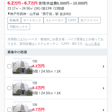
6.2
6.7
万円～
万円
管理/共益費6,000円～10,000円
23.17㎡～24.50㎡ (1K) /築13年 /13階建
神戸市西神・山手線「県庁前」駅 徒歩8分
駐輪場
オートロック
エレベーター
CATV
光ファイバー
宅配ボックス
共用部にはエレベータ・敷地内ごみ置き場・バイク置場などが揃ってお
ります。室内設備はシステムキッチン・CATV・BS･CS...
もっと見る
募集中の部屋
5階
6.2万円
5階 / 24.50㎡ / 1K
5階
6.3万円
5階 / 24.50㎡ / 1K
5階
6.7万円