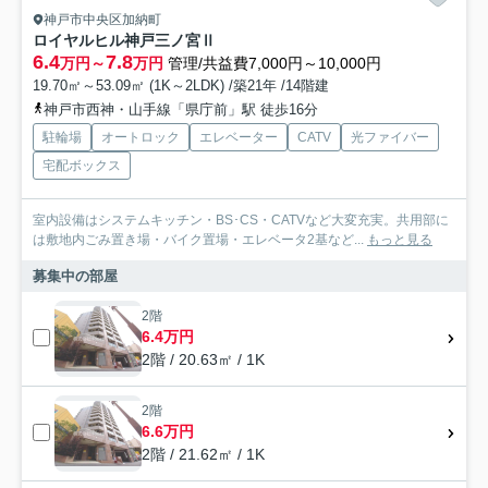
神戸市中央区加納町
ロイヤルヒル神戸三ノ宮Ⅱ
6.4
7.8
万円～
万円
管理/共益費7,000円～10,000円
19.70㎡～53.09㎡ (1K～2LDK) /築21年 /14階建
神戸市西神・山手線「県庁前」駅 徒歩16分
駐輪場
オートロック
エレベーター
CATV
光ファイバー
宅配ボックス
室内設備はシステムキッチン・BS･CS・CATVなど大変充実。共用部に
は敷地内ごみ置き場・バイク置場・エレベータ2基など...
もっと見る
募集中の部屋
2階
6.4万円
2階 / 20.63㎡ / 1K
2階
6.6万円
2階 / 21.62㎡ / 1K