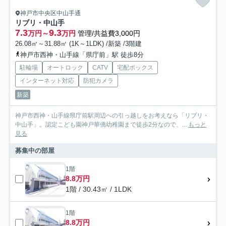
神戸市中央区中山手通
リブリ・中山手
7.3
9.3
万円～
万円
管理/共益費3,000円
26.08㎡～31.88㎡ (1K～1LDK) /新築 /3階建
神戸市西神・山手線「県庁前」駅 徒歩8分
駐輪場
オートロック
CATV
宅配ボックス
インターネット対応
防犯カメラ
新築
神戸市西神・山手線県庁前駅周辺への引っ越しをお考えなら「リブリ・
中山手」。認定こども園神戸華僑幼稚園まで徒歩2分なので、...
もっと
見る
募集中の部屋
1階
8.8万円
1階 / 30.43㎡ / 1LDK
1階
8.8万円