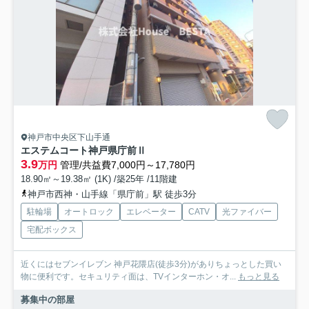
神戸市中央区下山手通
エステムコート神戸県庁前Ⅱ
3.9
万円
管理/共益費7,000円～17,780円
18.90㎡～19.38㎡ (1K) /築25年 /11階建
神戸市西神・山手線「県庁前」駅 徒歩3分
駐輪場
オートロック
エレベーター
CATV
光ファイバー
宅配ボックス
近くにはセブンイレブン 神戸花隈店(徒歩3分)がありちょっとした買い
物に便利です。セキュリティ面は、TVインターホン・オ...
もっと見る
募集中の部屋