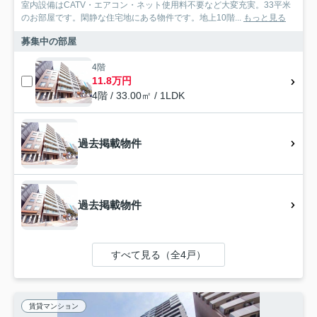
室内設備はCATV・エアコン・ネット使用料不要など大変充実。33平米
のお部屋です。閑静な住宅地にある物件です。地上10階...
もっと見る
募集中の部屋
4階
11.8万円
4階 / 33.00㎡ / 1LDK
過去掲載物件
過去掲載物件
すべて見る（全4戸）
賃貸マンション