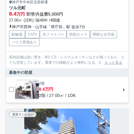
神戸市中央区北長狭通
ツル元町
8.4
万円
管理/共益費5,000円
27.00㎡ (1DK) /築48年 /4階建
神戸市西神・山手線「県庁前」駅 徒歩7分
駐輪場
CATV
光ファイバー
防犯カメラ
閑静な住宅地
バイク置場あり
室内設備は追い焚き・BS･CS・システムキッチンなどが揃っており、と
ても充実しています。電車での移動がより便利になる、2...
もっと見る
募集中の部屋
2階
8.4万円
2階 / 27.00㎡ / 1DK
賃貸マンション