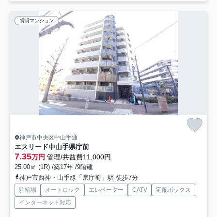
賃貸マンション
神戸市中央区中山手通
エスリード中山手県庁前
7.35
万円
管理/共益費11,000円
25.00㎡ (1R) /築17年 /9階建
神戸市西神・山手線「県庁前」駅 徒歩7分
駐輪場
オートロック
エレベーター
CATV
宅配ボックス
インターネット対応