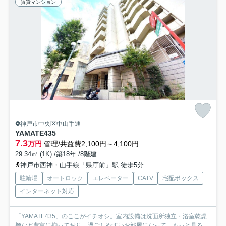
賃貸マンション
神戸市中央区中山手通
YAMATE435
7.3
万円
管理/共益費2,100円～4,100円
29.34㎡ (1K) /築18年 /8階建
神戸市西神・山手線「県庁前」駅 徒歩5分
駐輪場
オートロック
エレベーター
CATV
宅配ボックス
インターネット対応
「YAMATE435」のここがイチオシ。室内設備は洗面所独立・浴室乾燥
機など豊富に揃っており、過ごしやすいお部屋になって...
もっと見る