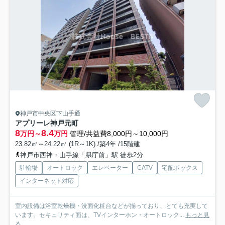
神戸市中央区下山手通
アプリーレ神戸元町
8
8.4
万円～
万円
管理/共益費8,000円～10,000円
23.82㎡～24.22㎡ (1R～1K) /築4年 /15階建
神戸市西神・山手線「県庁前」駅 徒歩2分
駐輪場
オートロック
エレベーター
CATV
宅配ボックス
インターネット対応
室内設備は浴室乾燥機・洗面化粧台などが揃っており、とても充実して
います。セキュリティ面は、TVインターホン・オートロック...
もっと見
る