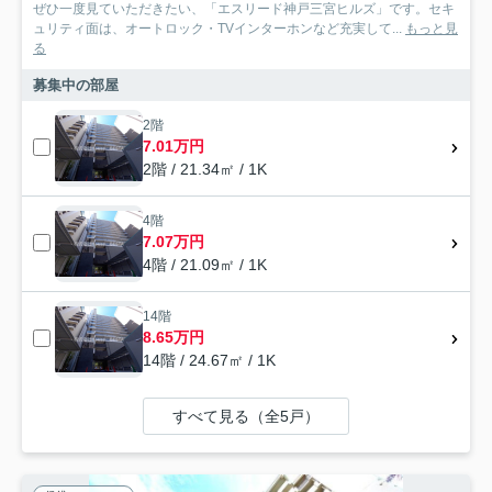
ぜひ一度見ていただきたい、「エスリード神戸三宮ヒルズ」です。セキ
ュリティ面は、オートロック・TVインターホンなど充実して...
もっと見
る
募集中の部屋
2階
7.01万円
2階 / 21.34㎡ / 1K
4階
7.07万円
4階 / 21.09㎡ / 1K
14階
8.65万円
14階 / 24.67㎡ / 1K
すべて見る（全5戸）