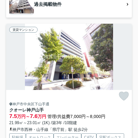
過去掲載物件
賃貸マンション
神戸市中央区下山手通
クオーレ神戸山手
7.5
7.6
万円～
万円
管理/共益費7,000円～8,000円
21.99㎡～23.01㎡ (1K) /築3年 /10階建
神戸市西神・山手線「県庁前」駅 徒歩2分
駐輪場
オートロック
エレベーター
CATV
宅配ボックス