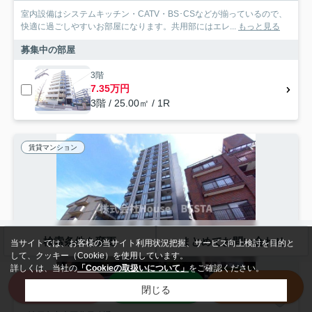
室内設備はシステムキッチン・CATV・BS･CSなどが揃っているので、
快適に過ごしやすいお部屋になります。共用部にはエレ...
もっと見る
募集中の部屋
3階
7.35万円
3階 / 25.00㎡ / 1R
賃貸マンション
検索条件を変更
まとめてお問い合わせ
当サイトでは、お客様の当サイト利用状況把握、サービス向上検討を目的と
して、クッキー（Cookie）を使用しています。
詳しくは、当社の
「Cookieの取扱いについて」
をご確認ください。
来店予約
LINE
電話
閉じる