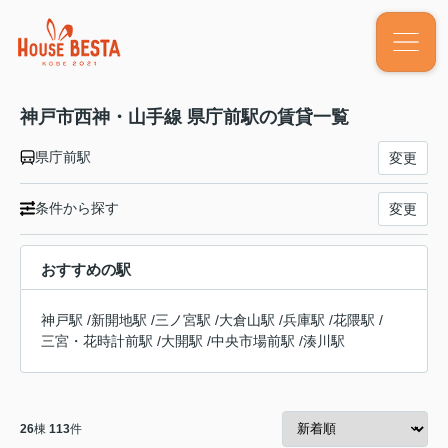
神戸市西神・山手線 県庁前駅の賃貸一覧
県庁前駅
変更
条件から探す
変更
おすすめの駅
神戸駅
/
新開地駅
/
三ノ宮駅
/
大倉山駅
/
兵庫駅
/
花隈駅
/
三宮・花時計前駅
/
大開駅
/
中央市場前駅
/
湊川駅
26
棟
113
件