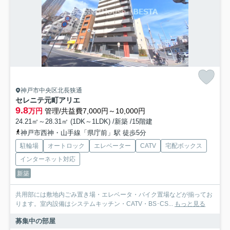
神戸市中央区北長狭通
セレニテ元町アリエ
9.8
万円
管理/共益費7,000円～10,000円
24.21㎡～28.31㎡ (1DK～1LDK) /新築 /15階建
神戸市西神・山手線「県庁前」駅 徒歩5分
駐輪場
オートロック
エレベーター
CATV
宅配ボックス
インターネット対応
新築
共用部には敷地内ごみ置き場・エレベータ・バイク置場などが揃ってお
ります。室内設備はシステムキッチン・CATV・BS･CS...
もっと見る
募集中の部屋