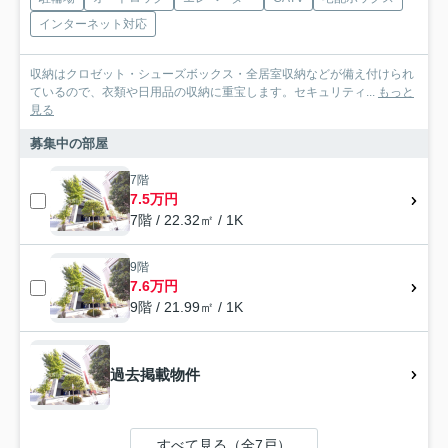
インターネット対応
収納はクロゼット・シューズボックス・全居室収納などが備え付けられ
ているので、衣類や日用品の収納に重宝します。セキュリティ...
もっと
見る
募集中の部屋
7階
7.5万円
7階 / 22.32㎡ / 1K
9階
7.6万円
9階 / 21.99㎡ / 1K
過去掲載物件
すべて見る（全7戸）