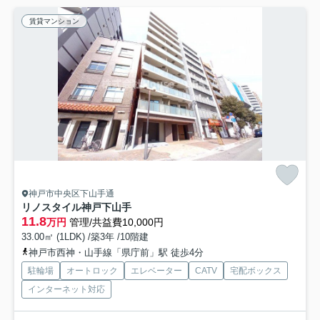
賃貸マンション
神戸市中央区下山手通
リノスタイル神戸下山手
11.8
万円
管理/共益費10,000円
33.00㎡ (1LDK) /築3年 /10階建
神戸市西神・山手線「県庁前」駅 徒歩4分
駐輪場
オートロック
エレベーター
CATV
宅配ボックス
インターネット対応