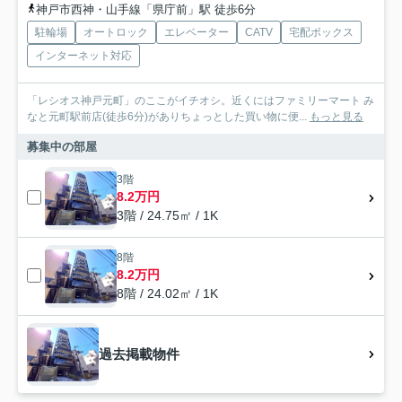
神戸市西神・山手線「県庁前」駅 徒歩6分
駐輪場
オートロック
エレベーター
CATV
宅配ボックス
インターネット対応
「レシオス神戸元町」のここがイチオシ。近くにはファミリーマート み
なと元町駅前店(徒歩6分)がありちょっとした買い物に便...
もっと見る
募集中の部屋
3階
8.2万円
3階 / 24.75㎡ / 1K
8階
8.2万円
8階 / 24.02㎡ / 1K
過去掲載物件