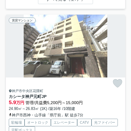
賃貸マンション
神戸市中央区花隈町
カシータ神戸元町JP
5.9
万円
管理/共益費5,200円～15,000円
24.90㎡～26.83㎡ (1K) /築16年 /10階建
神戸市西神・山手線「県庁前」駅 徒歩7分
駐輪場
オートロック
エレベーター
CATV
光ファイバー
宅配ボックス