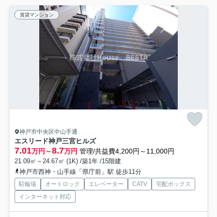
賃貸マンション
神戸市中央区中山手通
エスリード神戸三宮ヒルズ
7.01
8.7
万円～
万円
管理/共益費4,200円～11,000円
21.09㎡～24.67㎡ (1K) /築1年 /15階建
神戸市西神・山手線「県庁前」駅 徒歩11分
駐輪場
オートロック
エレベーター
CATV
宅配ボックス
インターネット対応