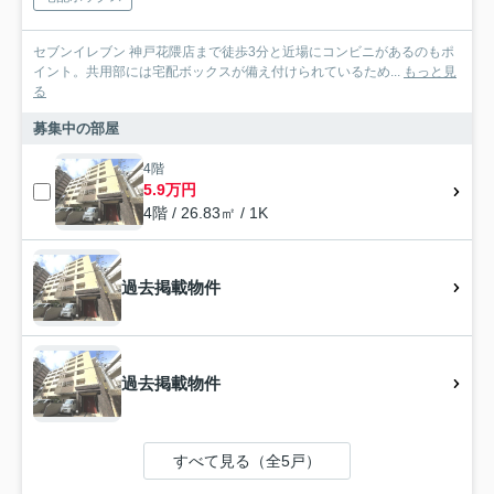
セブンイレブン 神戸花隈店まで徒歩3分と近場にコンビニがあるのもポ
イント。共用部には宅配ボックスが備え付けられているため...
もっと見
る
募集中の部屋
4階
5.9万円
4階 / 26.83㎡ / 1K
過去掲載物件
過去掲載物件
すべて見る（全5戸）