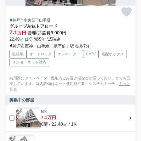
神戸市中央区下山手通
グルーブAriaトアロード
7.1
万円
管理/共益費9,000円
22.40㎡ (1K) /築5年 /15階建
神戸市西神・山手線「県庁前」駅 徒歩7分
駐輪場
オートロック
エレベーター
CATV
宅配ボックス
インターネット対応
共用部にはエレベータ・敷地内ごみ置き場などが揃っており、とても充
実しています。室内設備はネット使用料不要・システムキッチ...
もっと
見る
募集中の部屋
6階
7.1万円
6階 / 22.40㎡ / 1K