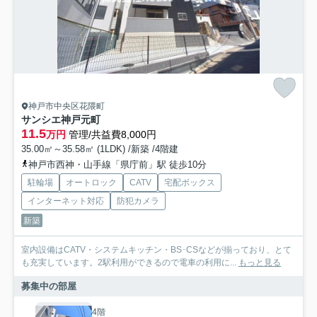
神戸市中央区花隈町
サンシエ神戸元町
11.5
万円
管理/共益費8,000円
35.00㎡～35.58㎡ (1LDK) /新築 /4階建
神戸市西神・山手線「県庁前」駅 徒歩10分
駐輪場
オートロック
CATV
宅配ボックス
インターネット対応
防犯カメラ
新築
室内設備はCATV・システムキッチン・BS･CSなどが揃っており、とて
も充実しています。2駅利用ができるので電車の利用に...
もっと見る
募集中の部屋
4階