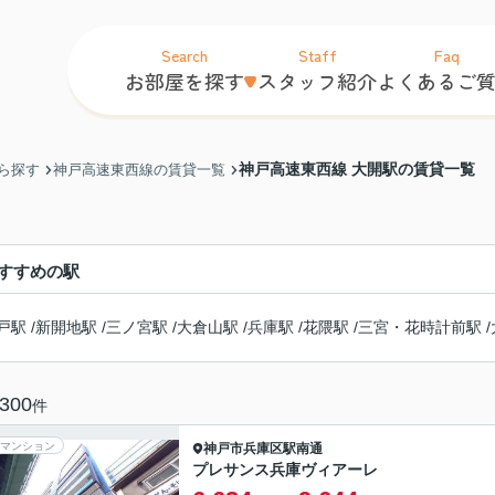
Search
Staff
Faq
お部屋を探す
スタッフ紹介
よくあるご
神戸高速東西線 大開駅の賃貸一覧
ら探す
神戸高速東西線の賃貸一覧
すすめの駅
戸駅
/
新開地駅
/
三ノ宮駅
/
大倉山駅
/
兵庫駅
/
花隈駅
/
三宮・花時計前駅
/
300
件
マンション
神戸市兵庫区
駅南通
プレサンス兵庫ヴィアーレ