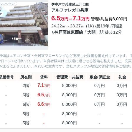
マンション
神戸市兵庫区
三川口町
アルファレガロ兵庫
6.5
7.1
万円～
万円
管理/共益費8,000円
24.22㎡～28.27㎡ (1K) /築19年 /7階建
神戸高速東西線
「
大開
」駅 徒歩12分
設備はエアコン全室・全居室フローリングなど充実した設備を備え付けています。
2口コンロが付いています。単身者様向けに快適に過ごせる設備を整えました。充実
を送るにふさわしい、きれいな室内です。当社スタッフが地域の賃貸情報をご提供いた
部屋番号
所在階
賃料
管理費・共益費
敷金/保証金
礼金
7.1
-
2階
8,000円
0万円
0万円
万円
6.5
-
6階
8,000円
0万円
0万円
万円
6.6
-
6階
8,000円
0万円
0万円
万円
-
-
5階
8,000円
-
-
-
-
5階
8,000円
-
-