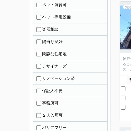
ペット飼育可
賃貸
ペット専用設備
楽器相談
陽当り良好
閑静な住宅地
神戸
るこ
デザイナーズ
ス・
リノベーション済
保証人不要
事務所可
２人入居可
バリアフリー