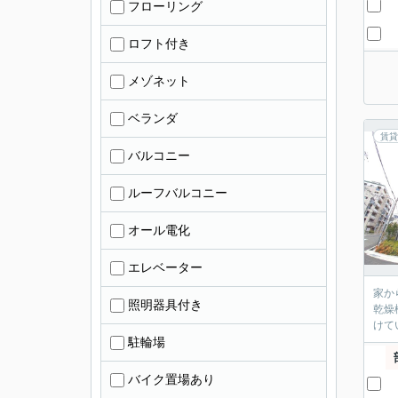
フローリング
ロフト付き
メゾネット
ベランダ
賃貸
バルコニー
ルーフバルコニー
オール電化
エレベーター
家か
照明器具付き
乾燥
けて
駐輪場
バイク置場あり