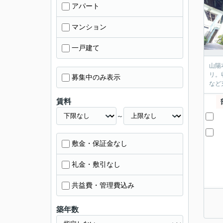
アパート
マンション
一戸建て
山陽
リ。
募集中のみ表示
など
賃料
～
敷金・保証金なし
礼金・敷引なし
共益費・管理費込み
築年数