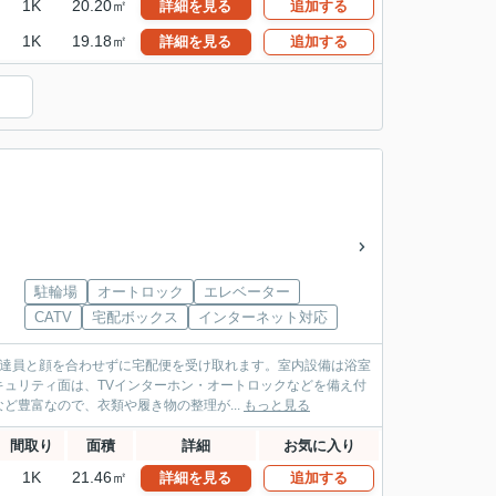
1K
20.20㎡
詳細を見る
追加する
1K
19.18㎡
詳細を見る
追加する
）
駐輪場
オートロック
エレベーター
CATV
宅配ボックス
インターネット対応
配達員と顔を合わせずに宅配便を受け取れます。室内設備は浴室
ュリティ面は、TVインターホン・オートロックなどを備え付
豊富なので、衣類や履き物の整理が...
もっと見る
間取り
面積
詳細
お気に入り
1K
21.46㎡
詳細を見る
追加する