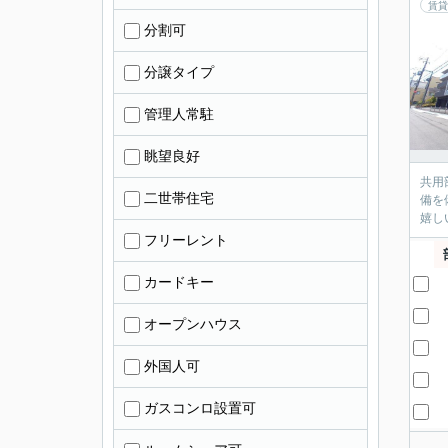
賃貸
分割可
分譲タイプ
管理人常駐
眺望良好
共用
二世帯住宅
備を
嬉し
フリーレント
カードキー
オープンハウス
外国人可
ガスコンロ設置可