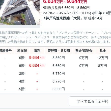
6.634
9.644
万円～
万円
管理/共益費6,660円～8,560円
23.78㎡～35.67㎡ (1K～1LDK) /築5年 /10
神戸高速東西線
「
大開
」駅 徒歩14分
本線兵庫駅周辺への引っ越しをお考えなら「プレサンス兵庫ヴィアーレ」。「プレ
収納はクロゼット・シューズボックス・全居室収納など豊富なので、広々と空間を
充実した設備を備え付けています。防犯カメラには犯罪を抑止する効果があります。
部屋番号
所在階
賃料
管理費・共益費
敷金/保証金
礼金
9.644
-
6階
8,560円
0万円
12万円
万円
6.634
-
9階
6,660円
0万円
8万円
万円
-
-
3階
6,770円
-
-
-
-
4階
6,770円
-
-
-
-
5階
6,660円
-
-
すべて見る（全7件）