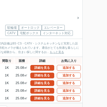
駐輪場
オートロック
エレベーター
CATV
宅配ボックス
インターネット対応
設備はBS･CS・CATV・システムキッチンなど充実した設
防犯カメラが備えられています。通信がとても快適な暮らしに
経験から、住まい探しに関するお...
もっと見る
間取り
面積
詳細
お気に入り
1K
25.08㎡
詳細を見る
追加する
1K
25.08㎡
詳細を見る
追加する
1K
25.08㎡
詳細を見る
追加する
1K
25.08㎡
詳細を見る
追加する
1K
25.08㎡
詳細を見る
追加する