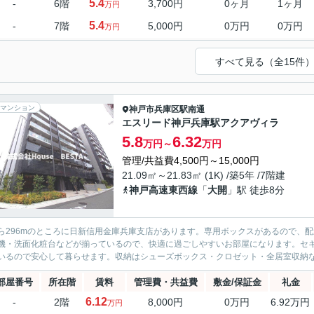
5.4
-
6階
3,700円
0ヶ月
1ヶ月
万円
5.4
-
7階
5,000円
0万円
0万円
万円
すべて見る（全15件
マンション
神戸市兵庫区
駅南通
エスリード神戸兵庫駅アクアヴィラ
5.8
6.32
万円～
万円
管理/共益費4,500円～15,000円
21.09㎡～21.83㎡ (1K) /築5年 /7階建
神戸高速東西線
「
大開
」駅 徒歩8分
ら296mのところに日新信用金庫兵庫支店があります。専用ボックスがあるので、
機・洗面化粧台などが揃っているので、快適に過ごしやすいお部屋になります。セキ
いるので安心して暮らせます。収納はシューズボックス・クロゼット・全居室収納など
部屋番号
所在階
賃料
管理費・共益費
敷金/保証金
礼金
6.12
-
2階
8,000円
0万円
6.92万円
万円