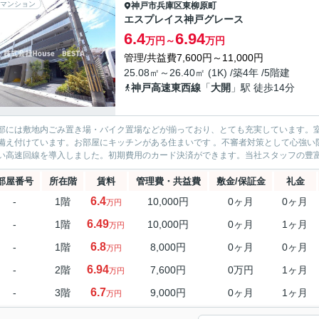
マンション
神戸市兵庫区
東柳原町
エスプレイス神戸グレース
6.4
6.94
万円～
万円
管理/共益費7,600円～11,000円
25.08㎡～26.40㎡ (1K) /築4年 /5階建
神戸高速東西線
「
大開
」駅 徒歩14分
部には敷地内ごみ置き場・バイク置場などが揃っており、とても充実しています。室内
備え付けています。お部屋にキッチンがある住まいです 。不審者対策として心強い
い高速回線を導入しました。初期費用のカード決済ができます。当社スタッフの豊富な
部屋番号
所在階
賃料
管理費・共益費
敷金/保証金
礼金
6.4
-
1階
10,000円
0ヶ月
0ヶ月
万円
6.49
-
1階
10,000円
0ヶ月
1ヶ月
万円
6.8
-
1階
8,000円
0ヶ月
0ヶ月
万円
6.94
-
2階
7,600円
0万円
1ヶ月
万円
6.7
-
3階
9,000円
0ヶ月
1ヶ月
万円