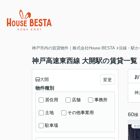
神戸市内の賃貸物件｜株式会社House BESTA
沿線・駅か
神戸高速東西線 大開駅の賃貸一覧
お
大開
変更
物件種別
神
居住用
店舗
事務所
土地
その他事業用
60
棟
駐車場
賃貸