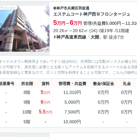
マンション
神戸市兵庫区
羽坂通
エステムコート神戸西Ⅲフロンタージュ
5
6
万円～
万円
管理/共益費5,000円～11,3
20.26㎡～20.62㎡ (1K) /築19年 /11階建
神戸高速東西線
「
大開
」駅 徒歩7分
キャナルタウン郵便局まで歩いてすぐ(徒歩6分)。共用部には宅配ボックスが備え
とが可能です。身支度に必要となる様々なアイテムを収納できるスペースがある洗
全居室収納など豊富なので、広々と空間を利用することも可能です。こちらの物件はマ
部屋番号
所在階
賃料
管理費・共益費
敷金/保証金
礼金
5
-
8階
11,310円
0万円
0万円
万円
6
-
9階
5,000円
0万円
0万円
万円
5.5
-
10階
7,500円
0万円
0万円
万円
-
-
5階
10,000円
-
-