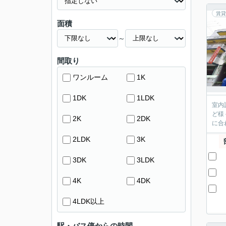
賃貸
面積
～
間取り
ワンルーム
1K
1DK
1LDK
室内
ど様
2K
2DK
に合
2LDK
3K
3DK
3LDK
4K
4DK
4LDK以上
駅・バス停からの時間