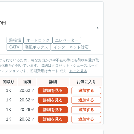
10円
駐輪場
オートロック
エレベーター
CATV
宅配ボックス
インターネット対応
付けられているため、急なお出かけや不在の際にも荷物を受け取
面化粧台が付いています。収納はクロゼット・シューズボック
ンションです。初期費用はカードで決...
もっと見る
間取り
面積
詳細
お気に入り
1K
20.62㎡
詳細を見る
追加する
1K
20.62㎡
詳細を見る
追加する
1K
20.26㎡
詳細を見る
追加する
1K
20.62㎡
詳細を見る
追加する