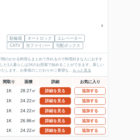
駐輪場
オートロック
エレベーター
CATV
光ファイバー
宅配ボックス
手間のかかる料理もまとめて作れるので料理好きな人におすす
した1人暮らしは1Kのお部屋で始めることができます。新しい
します。お客様のこだわりやご要望な...
もっと見る
間取り
面積
詳細
お気に入り
1K
28.27㎡
詳細を見る
追加する
1K
24.22㎡
詳細を見る
追加する
1K
24.22㎡
詳細を見る
追加する
1K
26.86㎡
詳細を見る
追加する
1K
24.22㎡
詳細を見る
追加する