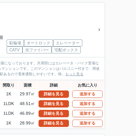
1階
駐輪場
オートロック
エレベーター
CATV
光ファイバー
宅配ボックス
お部屋になっております。共用部にはエレベータ・バイク置場な
るマンションです。このマンションはバルコニー付きで、用途
あるので電車通勤しやすいです。帰...
もっと見る
間取り
面積
詳細
お気に入り
1K
29.97㎡
詳細を見る
追加する
1LDK
48.51㎡
詳細を見る
追加する
1LDK
46.89㎡
詳細を見る
追加する
1K
28.99㎡
詳細を見る
追加する