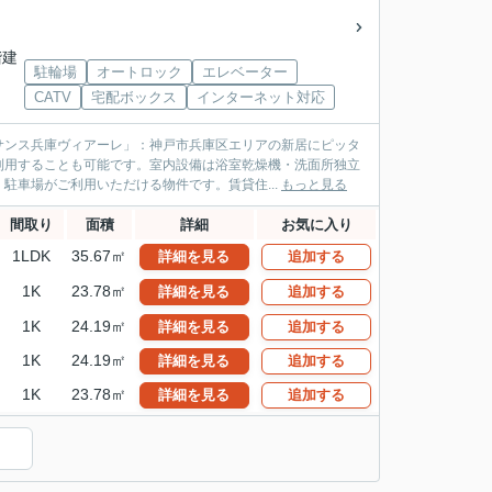
階建
駐輪場
オートロック
エレベーター
CATV
宅配ボックス
インターネット対応
サンス兵庫ヴィアーレ」：神戸市兵庫区エリアの新居にピッタ
利用することも可能です。室内設備は浴室乾燥機・洗面所独立
駐車場がご利用いただける物件です。賃貸住...
もっと見る
間取り
面積
詳細
お気に入り
1LDK
35.67㎡
詳細を見る
追加する
1K
23.78㎡
詳細を見る
追加する
1K
24.19㎡
詳細を見る
追加する
1K
24.19㎡
詳細を見る
追加する
1K
23.78㎡
詳細を見る
追加する