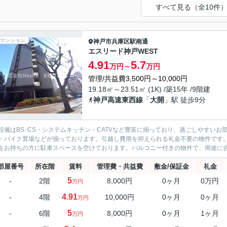
すべて見る（全10件
マンション
神戸市兵庫区
駅南通
エスリード神戸WEST
4.91
5.7
万円～
万円
管理/共益費3,500円～10,000円
19.18㎡～23.51㎡ (1K) /築15年 /9階建
神戸高速東西線
「
大開
」駅 徒歩9分
設備はBS･CS・システムキッチン・CATVなど豊富に揃っており、過ごしやすい
・バイク置場などが揃っております。引越し費用を抑えられる礼金不要の物件です
をお持ちの方に駐車スペースを空けております。バルコニー付きの物件で、用途に合わ
部屋番号
所在階
賃料
管理費・共益費
敷金/保証金
礼金
5
-
2階
8,000円
0ヶ月
0万円
万円
4.91
-
4階
10,000円
0ヶ月
0ヶ月
万円
5
-
6階
8,000円
0ヶ月
1ヶ月
万円