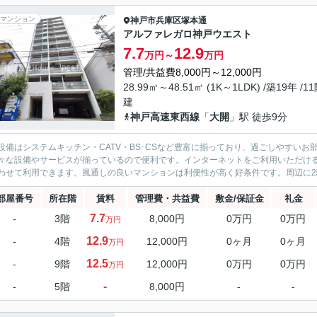
マンション
神戸市兵庫区
塚本通
アルファレガロ神戸ウエスト
7.7
12.9
万円～
万円
管理/共益費8,000円～12,000円
28.99㎡～48.51㎡ (1K～1LDK) /築19年 /1
建
神戸高速東西線
「
大開
」駅 徒歩9分
設備はシステムキッチン・CATV・BS･CSなど豊富に揃っており、過ごしやすい
々な設備やサービスが揃っているので便利です。インターネットをご利用いただけ
わせて利用できます。風通しの良いマンションは利便性が高く好条件です。周辺に2駅
部屋番号
所在階
賃料
管理費・共益費
敷金/保証金
礼金
7.7
-
3階
8,000円
0万円
0万円
万円
12.9
-
4階
12,000円
0ヶ月
0ヶ月
万円
12.5
-
9階
12,000円
0万円
0万円
万円
-
-
5階
8,000円
-
-