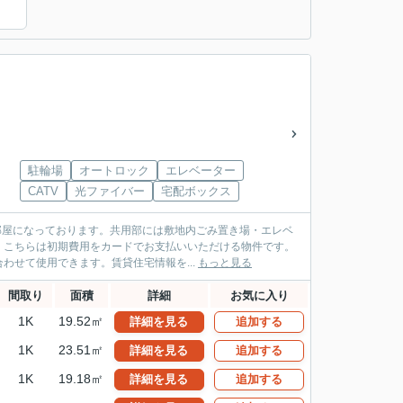
）
駐輪場
オートロック
エレベーター
CATV
光ファイバー
宅配ボックス
お部屋になっております。共用部には敷地内ごみ置き場・エレベ
。こちらは初期費用をカードでお支払いいただける物件です。
せて使用できます。賃貸住宅情報を...
もっと見る
間取り
面積
詳細
お気に入り
1K
19.52㎡
詳細を見る
追加する
1K
23.51㎡
詳細を見る
追加する
1K
19.18㎡
詳細を見る
追加する