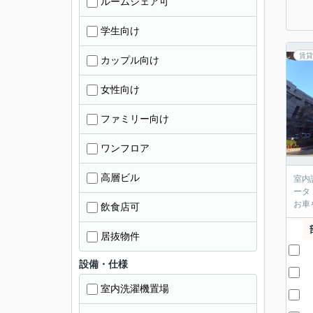
ルームシェア可
学生向け
賃貸
カップル向け
女性向け
ファミリー向け
ワンフロア
高層ビル
室内
ータ
お車
飲食店可
居抜物件
設備・仕様
室内洗濯機置場