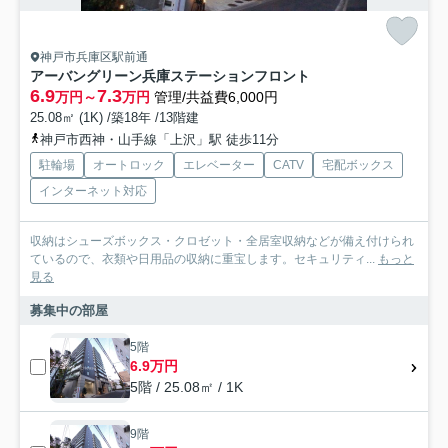
神戸市兵庫区駅前通
アーバングリーン兵庫ステーションフロント
6.9
7.3
万円～
万円
管理/共益費6,000円
25.08㎡ (1K) /築18年 /13階建
神戸市西神・山手線「上沢」駅 徒歩11分
駐輪場
オートロック
エレベーター
CATV
宅配ボックス
インターネット対応
収納はシューズボックス・クロゼット・全居室収納などが備え付けられ
ているので、衣類や日用品の収納に重宝します。セキュリティ...
もっと
見る
募集中の部屋
5階
6.9万円
5階 / 25.08㎡ / 1K
9階