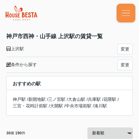
神戸市西神・山手線 上沢駅の賃貸一覧
上沢駅
変更
条件から探す
変更
おすすめの駅
神戸駅
/
新開地駅
/
三ノ宮駅
/
大倉山駅
/
兵庫駅
/
花隈駅
/
三宮・花時計前駅
/
大開駅
/
中央市場前駅
/
湊川駅
30
棟
190
件