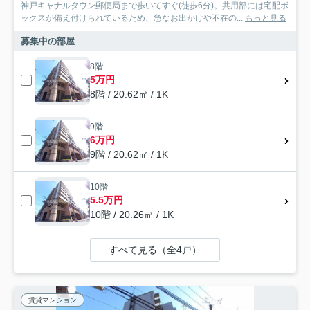
神戸キャナルタウン郵便局まで歩いてすぐ(徒歩6分)。共用部には宅配ボ
ックスが備え付けられているため、急なお出かけや不在の...
もっと見る
募集中の部屋
8階
5万円
8階 / 20.62㎡ / 1K
9階
6万円
9階 / 20.62㎡ / 1K
10階
5.5万円
10階 / 20.26㎡ / 1K
すべて見る（全4戸）
賃貸マンション