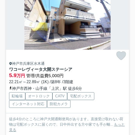
神戸市兵庫区水木通
ワコーレヴィータ大開ステーシア
5.9
万円
管理/共益費5,000円
22.21㎡～22.89㎡ (1K) /築8年 /3階建
神戸市西神・山手線「上沢」駅 徒歩6分
駐輪場
オートロック
CATV
宅配ボックス
インターネット対応
防犯カメラ
徒歩4分のところに神戸大開通郵便局があります。直接受け取れない荷
物は宅配ボックスに届くので、日中外出する方や家でも手が離...
もっと
見る