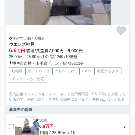
神戸市兵庫区大開通
ウエンズ神戸
6.6
万円
管理/共益費7,000円～9,000円
25.00㎡～25.80㎡ (1K) /築12年 /10階建
神戸市西神・山手線「上沢」駅 徒歩11分
駐輪場
オートロック
エレベーター
CATV
宅配ボックス
インターネット対応
室内設備はシステムキッチン・ネット使用料不要・BS･CSなどが揃って
いるので、快適に過ごしやすいお部屋になります。共用部...
もっと見る
募集中の部屋
10階
6.6万円
10階 / 25.80㎡ / 1K