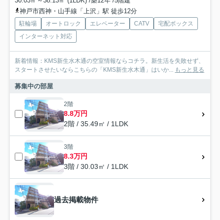
30.03㎡～38.13㎡ (1LDK) /築12年 /5階建
神戸市西神・山手線「上沢」駅 徒歩12分
駐輪場
オートロック
エレベーター
CATV
宅配ボックス
インターネット対応
新着情報：KMS新生水木通の空室情報ならコチラ。新生活を失敗せず、
スタートさせたいならこちらの「KMS新生水木通」はいか...
もっと見る
募集中の部屋
2階
8.8万円
2階 / 35.49㎡ / 1LDK
3階
8.3万円
3階 / 30.03㎡ / 1LDK
過去掲載物件