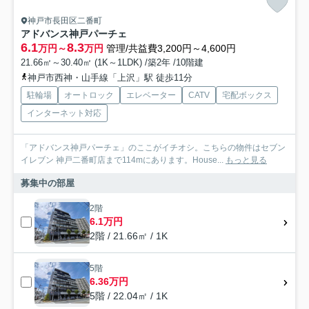
神戸市長田区二番町
アドバンス神戸パーチェ
6.1
8.3
万円～
万円
管理/共益費3,200円～4,600円
21.66㎡～30.40㎡ (1K～1LDK) /築2年 /10階建
神戸市西神・山手線「上沢」駅 徒歩11分
駐輪場
オートロック
エレベーター
CATV
宅配ボックス
インターネット対応
「アドバンス神戸パーチェ」のここがイチオシ。こちらの物件はセブン
イレブン 神戸二番町店まで114mにあります。House...
もっと見る
募集中の部屋
2階
6.1万円
2階 / 21.66㎡ / 1K
5階
6.36万円
5階 / 22.04㎡ / 1K