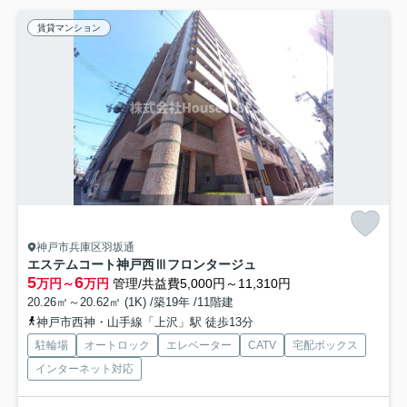
賃貸マンション
神戸市兵庫区羽坂通
エステムコート神戸西Ⅲフロンタージュ
5
6
万円～
万円
管理/共益費5,000円～11,310円
20.26㎡～20.62㎡ (1K) /築19年 /11階建
神戸市西神・山手線「上沢」駅 徒歩13分
駐輪場
オートロック
エレベーター
CATV
宅配ボックス
インターネット対応