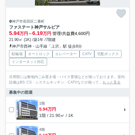
神戸市長田区二番町
ファステート神戸サルビア
5.94
6.19
万円～
万円
管理/共益費4,600円
21.90㎡ (1K) /築1年 /7階建
神戸市西神・山手線「上沢」駅 徒歩8分
駐輪場
オートロック
エレベーター
CATV
宅配ボックス
インターネット対応
共用部には敷地内ごみ置き場・バイク置場などが揃っております。室内
設備はBS･CS・システムキッチン・CATVなどが揃って...
もっと見る
募集中の部屋
1階
5.94万円
1階 / 21.90㎡ / 1K
4階