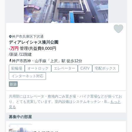
神戸市兵庫区下沢通
ディアレイシャス湊川公園
-万円
管理/共益費8,000円
/新築 /11階建
神戸市西神・山手線「上沢」駅 徒歩12分
駐輪場
オートロック
エレベーター
CATV
宅配ボックス
インターネット対応
新築
共用部にはエレベータ・敷地内ごみ置き場・バイク置場などが揃ってお
り、とても充実しています。室内設備はシステムキッチン・B...
もっと
見る
募集中の部屋