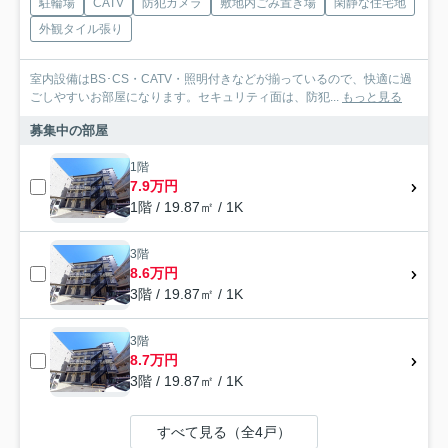
駐輪場
CATV
防犯カメラ
敷地内ごみ置き場
閑静な住宅地
外観タイル張り
室内設備はBS･CS・CATV・照明付きなどが揃っているので、快適に過
ごしやすいお部屋になります。セキュリティ面は、防犯...
もっと見る
募集中の部屋
1階
7.9万円
1階 / 19.87㎡ / 1K
3階
8.6万円
3階 / 19.87㎡ / 1K
3階
8.7万円
3階 / 19.87㎡ / 1K
すべて見る（全4戸）