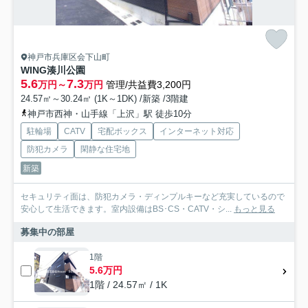
神戸市兵庫区会下山町
WING湊川公園
5.6
7.3
万円～
万円
管理/共益費3,200円
24.57㎡～30.24㎡ (1K～1DK) /新築 /3階建
神戸市西神・山手線「上沢」駅 徒歩10分
駐輪場
CATV
宅配ボックス
インターネット対応
防犯カメラ
閑静な住宅地
新築
セキュリティ面は、防犯カメラ・ディンプルキーなど充実しているので
安心して生活できます。室内設備はBS･CS・CATV・シ...
もっと見る
募集中の部屋
1階
5.6万円
1階 / 24.57㎡ / 1K