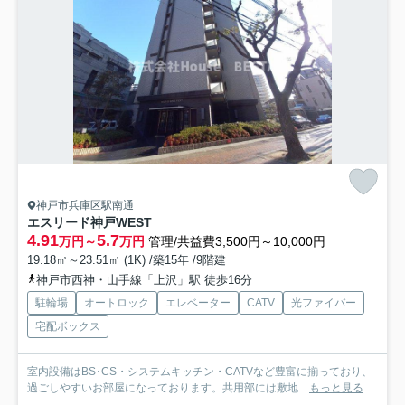
神戸市兵庫区駅南通
エスリード神戸WEST
4.91
5.7
万円～
万円
管理/共益費3,500円～10,000円
19.18㎡～23.51㎡ (1K) /築15年 /9階建
神戸市西神・山手線「上沢」駅 徒歩16分
駐輪場
オートロック
エレベーター
CATV
光ファイバー
宅配ボックス
室内設備はBS･CS・システムキッチン・CATVなど豊富に揃っており、
過ごしやすいお部屋になっております。共用部には敷地...
もっと見る