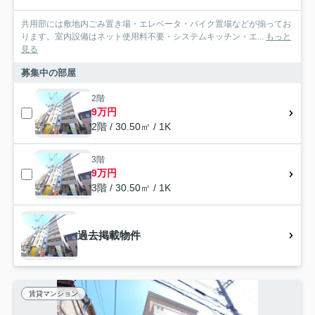
共用部には敷地内ごみ置き場・エレベータ・バイク置場などが揃ってお
ります。室内設備はネット使用料不要・システムキッチン・エ...
もっと
見る
募集中の部屋
2階
9万円
2階 / 30.50㎡ / 1K
3階
9万円
3階 / 30.50㎡ / 1K
過去掲載物件
賃貸マンション