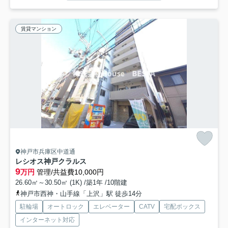
賃貸マンション
神戸市兵庫区中道通
レシオス神戸クラルス
9
万円
管理/共益費10,000円
26.60㎡～30.50㎡ (1K) /築1年 /10階建
神戸市西神・山手線「上沢」駅 徒歩14分
駐輪場
オートロック
エレベーター
CATV
宅配ボックス
インターネット対応