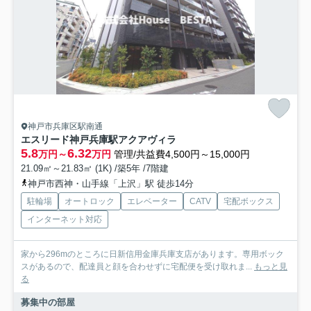
神戸市兵庫区駅南通
エスリード神戸兵庫駅アクアヴィラ
5.8
6.32
万円～
万円
管理/共益費4,500円～15,000円
21.09㎡～21.83㎡ (1K) /築5年 /7階建
神戸市西神・山手線「上沢」駅 徒歩14分
駐輪場
オートロック
エレベーター
CATV
宅配ボックス
インターネット対応
家から296mのところに日新信用金庫兵庫支店があります。専用ボック
スがあるので、配達員と顔を合わせずに宅配便を受け取れま...
もっと見
る
募集中の部屋