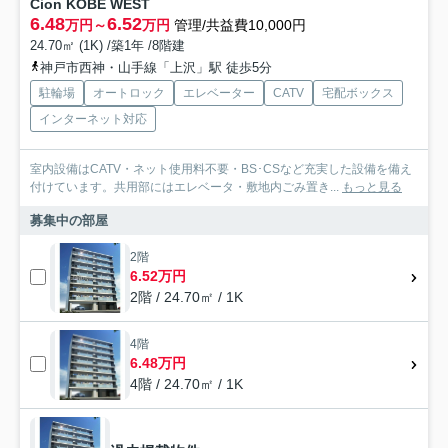
Cion KOBE WEST
6.48
6.52
万円～
万円
管理/共益費10,000円
24.70㎡ (1K) /築1年 /8階建
神戸市西神・山手線「上沢」駅 徒歩5分
駐輪場
オートロック
エレベーター
CATV
宅配ボックス
インターネット対応
室内設備はCATV・ネット使用料不要・BS･CSなど充実した設備を備え
付けています。共用部にはエレベータ・敷地内ごみ置き...
もっと見る
募集中の部屋
2階
6.52万円
2階 / 24.70㎡ / 1K
4階
6.48万円
4階 / 24.70㎡ / 1K