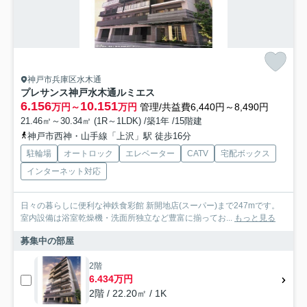
神戸市兵庫区水木通
プレサンス神戸水木通ルミエス
6.156
10.151
万円～
万円
管理/共益費6,440円～8,490円
21.46㎡～30.34㎡ (1R～1LDK) /築1年 /15階建
神戸市西神・山手線「上沢」駅 徒歩16分
駐輪場
オートロック
エレベーター
CATV
宅配ボックス
インターネット対応
日々の暮らしに便利な神鉄食彩館 新開地店(スーパー)まで247mです。
室内設備は浴室乾燥機・洗面所独立など豊富に揃ってお...
もっと見る
募集中の部屋
2階
6.434万円
2階 / 22.20㎡ / 1K