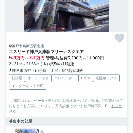
神戸市兵庫区駅南通
エスリード神戸兵庫駅マリーナスクエア
5.9
7.1
万円～
万円
管理/共益費5,200円～11,000円
21.31㎡～21.68㎡ (1K) /築5年 /11階建
神戸市西神・山手線「上沢」駅 徒歩13分
駐輪場
オートロック
エレベーター
CATV
宅配ボックス
インターネット対応
共用部にはエレベータ・敷地内ごみ置き場・バイク置場などが備わって
おりとても充実しています。室内設備はネット使用料不要・B...
もっと
見る
募集中の部屋
3階