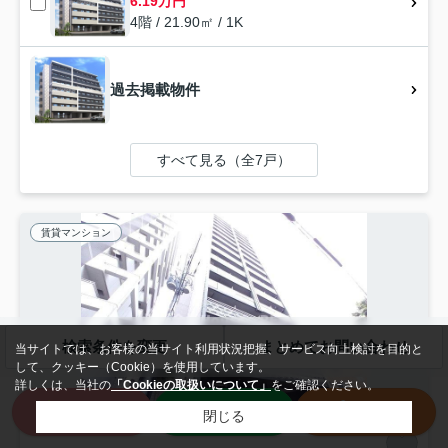
6.19万円
4階 / 21.90㎡ / 1K
過去掲載物件
すべて見る（全7戸）
賃貸マンション
検索条件を変更
まとめてお問い合わせ
当サイトでは、お客様の当サイト利用状況把握、サービス向上検討を目的と
して、クッキー（Cookie）を使用しています。
詳しくは、当社の
「Cookieの取扱いについて」
をご確認ください。
来店予約
LINE
電話
閉じる