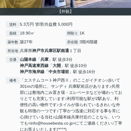
【外観】
5.3万円 管理/共益費 5,000円
賃料
18.90㎡
1K
面積
間取り
築27年
3階/6階建
築年数
所在階
兵庫県
神戸市兵庫区
駅南通
１丁目
所在地
山陽本線
「
兵庫
」駅 徒歩3分
交通
神戸高速東西線
「
大開
」駅 徒歩10分
神戸市海岸線
「
中央市場前
」駅 徒歩16分
「エステムコート神戸西Ⅱ」のここがイチオシ♪歩いて
備考
301mの場所に、サンディ 兵庫駅前店があります♪共用
部には敷地内ごみ置き場・エレベータなどが備わってお
りとても充実しています♪利用可能な駅が2駅あり、利
便性の高い物件です♪タイルが張られているきれいな外
観も特徴の一つです♪丁寧かつ迅速に対応する事を常に
心掛けている当社♪山陽本線兵庫付近のことなら、いつ
でも<info@housebesta.co.jp>にてご連絡ください♪丁寧
にお答えいたします(*^^*)