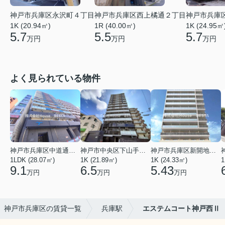
神戸市兵庫区永沢町４丁目
神戸市兵庫区西上橘通２丁目
神戸市兵庫
1K (20.94㎡)
1R (40.00㎡)
1K (24.95㎡
5.7
5.5
5.7
万円
万円
万円
よく見られている物件
神戸市兵庫区中道通１丁目
神戸市中央区下山手通９丁目
神戸市兵庫区新開地１丁目
1LDK (28.07㎡)
1K (21.89㎡)
1K (24.33㎡)
1
9.1
6.5
5.43
万円
万円
万円
神戸市兵庫区の賃貸一覧
兵庫駅
エステムコート神戸西Ⅱ