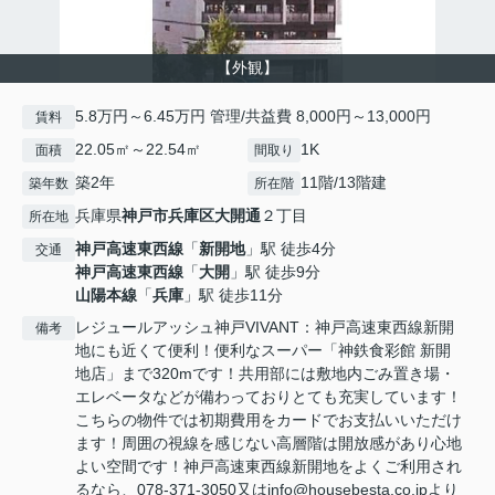
【外観】
5.8万円～6.45万円 管理/共益費 8,000円～13,000円
賃料
22.05㎡～22.54㎡
1K
面積
間取り
築2年
11階/13階建
築年数
所在階
兵庫県
神戸市兵庫区
大開通
２丁目
所在地
神戸高速東西線
「
新開地
」駅 徒歩4分
交通
神戸高速東西線
「
大開
」駅 徒歩9分
山陽本線
「
兵庫
」駅 徒歩11分
レジュールアッシュ神戸VIVANT：神戸高速東西線新開
備考
地にも近くて便利！便利なスーパー「神鉄食彩館 新開
地店」まで320mです！共用部には敷地内ごみ置き場・
エレベータなどが備わっておりとても充実しています！
こちらの物件では初期費用をカードでお支払いいただけ
ます！周囲の視線を感じない高層階は開放感があり心地
よい空間です！神戸高速東西線新開地をよくご利用され
るなら、078-371-3050又はinfo@housebesta.co.jpより