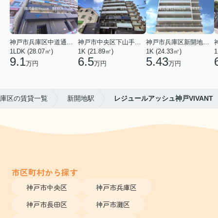
神戸市兵庫区中道通１丁目
神戸市中央区下山手通９丁目
神戸市兵庫区新開地１丁目
1LDK (28.07㎡)
1K (21.89㎡)
1K (24.33㎡)
1
9.1
6.5
5.43
万円
万円
万円
庫区の賃貸一覧
新開地駅
レジュールアッシュ神戸VIVANT
市区町村から探す
神戸市中央区
神戸市兵庫区
神戸市長田区
神戸市灘区