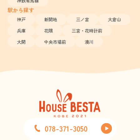
神鉄有馬線
駅から探す
神戸
新開地
三ノ宮
大倉山
兵庫
花隈
三宮・花時計前
大開
中央市場前
湊川
078-371-3050