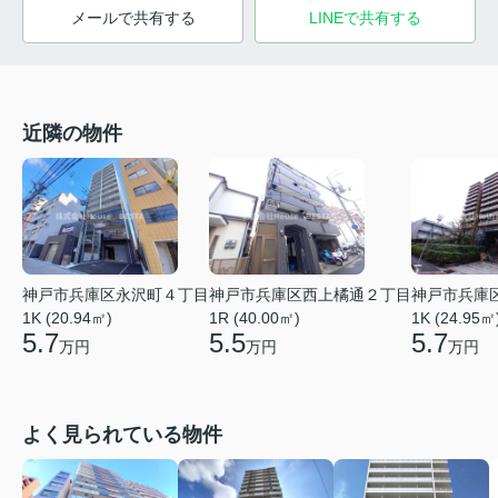
メールで共有する
LINEで共有する
近隣の物件
神戸市兵庫区永沢町４丁目
神戸市兵庫区西上橘通２丁目
神戸市兵庫
1K (20.94㎡)
1R (40.00㎡)
1K (24.95㎡
5.7
5.5
5.7
万円
万円
万円
よく見られている物件