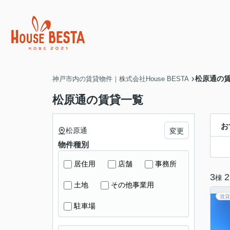
松原通の
神戸市内の賃貸物件｜株式会社House BESTA
松原通の賃貸一覧
お
松原通
変更
物件種別
居住用
店舗
事務所
3
2
棟
土地
その他事業用
賃貸
駐車場