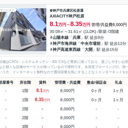
マンション
神戸市兵庫区
松原通
AXIACITY神戸松原
8.1
8.35
万円～
万円
管理/共益費8,000円
30.08㎡～31.61㎡ (1LDK) /新築 /3階建
山陽本線
「
兵庫
」駅 徒歩9分
神戸市海岸線
「
中央市場前
」駅 徒歩12分
神戸高速東西線
「
大開
」駅 徒歩15分
設備はCATV・システムキッチン・BS･CSなど豊富に揃っており、過ごしやすい
など様々な設備やサービスが揃っているので便利です。全居室フローリングの、統一
いう方、インターネット無料なので通信容量を気にすることなくインターネットをお使
部屋番号
所在階
賃料
管理費・共益費
敷金/保証金
礼金
8.1
-
1階
8,000円
0ヶ月
1ヶ月
万円
8.35
-
1階
8,000円
0ヶ月
1ヶ月
万円
-
-
2階
8,000円
-
-
-
-
2階
8,000円
-
-
-
-
3階
8,000円
-
-