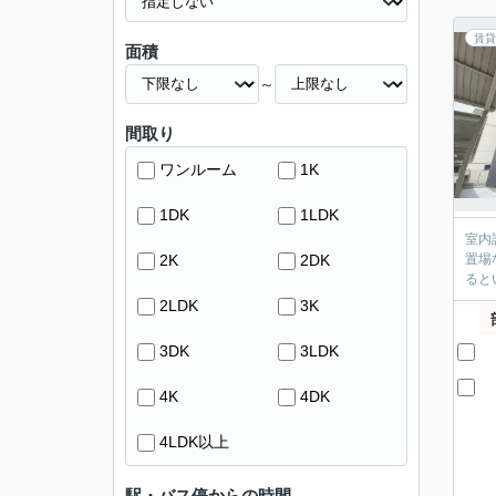
賃貸
面積
～
間取り
ワンルーム
1K
1DK
1LDK
室内
2K
2DK
置場
ると
2LDK
3K
3DK
3LDK
4K
4DK
4LDK以上
駅・バス停からの時間