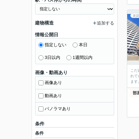
賃貸
建物構造
追加する
情報公開日
指定しない
本日
3日以内
1週間以内
こだ
画像・動画あり
れて
ます
画像あり
部
動画あり
パノラマあり
条件
条件