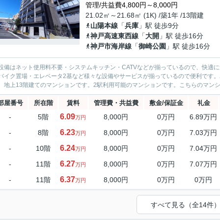
管理/共益費4,800円～8,000円
21.02㎡～21.68㎡ (1K) /築1年 /13階建
山陽本線
「
兵庫
」駅 徒歩9分
神戸高速東西線
「
大開
」駅 徒歩16分
神戸市海岸線
「
御崎公園
」駅 徒歩16分
設備はネット使用料不要・システムキッチン・CATVなどが揃っているので、快適
バイク置場・エレベータ2基など様々な設備やサービスが揃っているので便利です
。地上13階建てのマンションです。2駅利用可能のマンションです。こちらのマンシ
部屋番号
所在階
賃料
管理費・共益費
敷金/保証金
礼金
6.09
-
5階
8,000円
0万円
6.89万円
万円
6.23
-
8階
8,000円
0万円
7.03万円
万円
6.24
-
10階
8,000円
0万円
7.04万円
万円
6.27
-
11階
8,000円
0万円
7.07万円
万円
6.37
-
11階
8,000円
0万円
0万円
万円
すべて見る（全14件