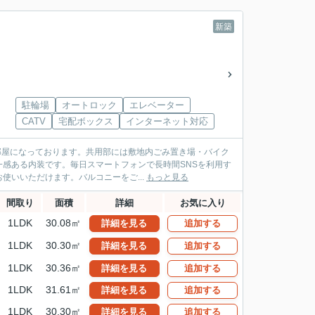
新築
駐輪場
オートロック
エレベーター
CATV
宅配ボックス
インターネット対応
お部屋になっております。共用部には敷地内ごみ置き場・バイク
感ある内装です。毎日スマートフォンで長時間SNSを利用す
いいただけます。バルコニーをご...
もっと見る
間取り
面積
詳細
お気に入り
1LDK
30.08㎡
詳細を見る
追加する
1LDK
30.30㎡
詳細を見る
追加する
1LDK
30.36㎡
詳細を見る
追加する
1LDK
31.61㎡
詳細を見る
追加する
1LDK
30.30㎡
詳細を見る
追加する