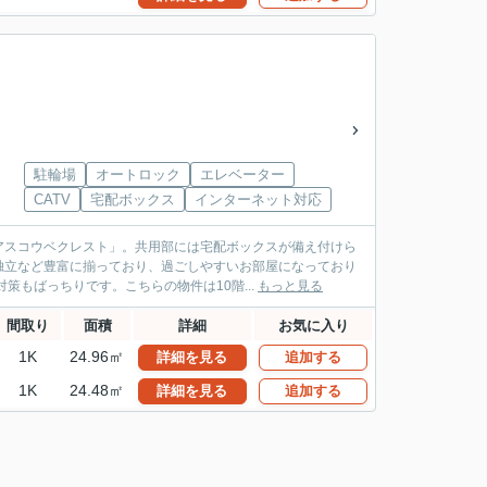
駐輪場
オートロック
エレベーター
CATV
宅配ボックス
インターネット対応
アスコウベクレスト」。共用部には宅配ボックスが備え付けら
独立など豊富に揃っており、過ごしやすいお部屋になっており
もばっちりです。こちらの物件は10階...
もっと見る
間取り
面積
詳細
お気に入り
1K
24.96㎡
詳細を見る
追加する
1K
24.48㎡
詳細を見る
追加する