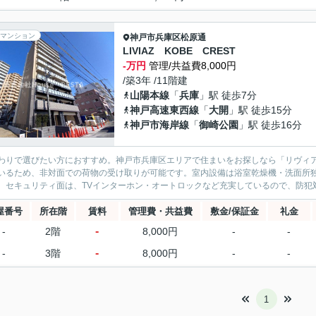
マンション
神戸市兵庫区
松原通
LIVIAZ KOBE CREST
-万円
管理/共益費8,000円
/築3年 /11階建
山陽本線
「
兵庫
」駅 徒歩7分
神戸高速東西線
「
大開
」駅 徒歩15分
神戸市海岸線
「
御崎公園
」駅 徒歩16分
わりで選びたい方におすすめ。神戸市兵庫区エリアで住まいをお探しなら「リヴィ
いるため、非対面での荷物の受け取りが可能です。室内設備は浴室乾燥機・洗面所
。セキュリティ面は、TVインターホン・オートロックなど充実しているので、防犯対策
屋番号
所在階
賃料
管理費・共益費
敷金/保証金
礼金
-
-
2階
8,000円
-
-
-
-
3階
8,000円
-
-
1