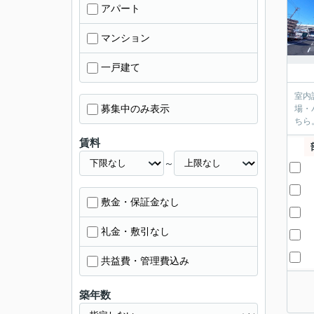
アパート
マンション
一戸建て
室内
募集中のみ表示
場・
ちら
賃料
～
敷金・保証金なし
礼金・敷引なし
共益費・管理費込み
築年数