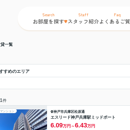
Search
Staff
Faq
お部屋を探す
スタッフ紹介
よくあるご
賃貸一覧
すすめのエリア
1
件
マンション
神戸市兵庫区
松原通
エスリード神戸兵庫駅ミッドポート
6.09
6.43
万円～
万円