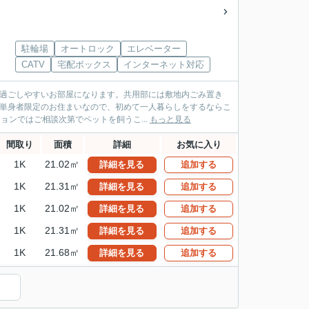
駐輪場
オートロック
エレベーター
CATV
宅配ボックス
インターネット対応
に過ごしやすいお部屋になります。共用部には敷地内ごみ置き
。単身者限定のお住まいなので、初めて一人暮らしをするならこ
ョンではご相談次第でペットを飼うこ...
もっと見る
間取り
面積
詳細
お気に入り
1K
21.02㎡
詳細を見る
追加する
1K
21.31㎡
詳細を見る
追加する
1K
21.02㎡
詳細を見る
追加する
1K
21.31㎡
詳細を見る
追加する
1K
21.68㎡
詳細を見る
追加する
）