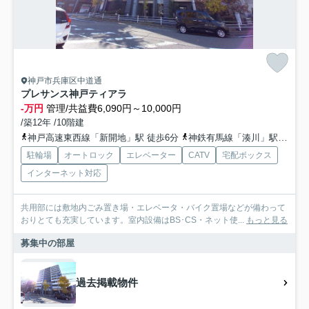
神戸市兵庫区中道通
プレサンス神戸ティアラ
-万円
管理/共益費6,090円～10,000円
/築12年 /10階建
神戸高速東西線「新開地」駅 徒歩6分
神鉄有馬線「湊川」駅 徒歩7分
駐輪場
オートロック
エレベーター
CATV
宅配ボックス
インターネット対応
共用部には敷地内ごみ置き場・エレベータ・バイク置場などが備わって
おりとても充実しています。室内設備はBS･CS・ネット使...
もっと見る
募集中の部屋
過去掲載物件