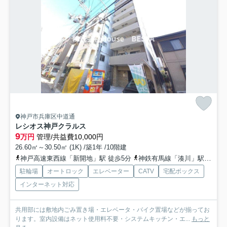
神戸市兵庫区中道通
レシオス神戸クラルス
9
万円
管理/共益費10,000円
26.60㎡～30.50㎡ (1K) /築1年 /10階建
神戸高速東西線「新開地」駅 徒歩5分
神鉄有馬線「湊川」駅 徒歩6分
駐輪場
オートロック
エレベーター
CATV
宅配ボックス
インターネット対応
共用部には敷地内ごみ置き場・エレベータ・バイク置場などが揃ってお
ります。室内設備はネット使用料不要・システムキッチン・エ...
もっと