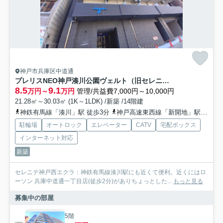
神戸市兵庫区中道通
プレリスNEO神戸湊川公園ヴェルト（旧セレニテ神戸西エクラ）
8.5
9.1
万円～
万円
管理/共益費7,000円～10,000円
21.28㎡～30.03㎡ (1K～1LDK) /新築 /14階建
神鉄有馬線「湊川」駅 徒歩3分
神戸高速東西線「新開地」駅 徒歩3分
駐輪場
オートロック
エレベーター
CATV
宅配ボックス
インターネット対応
新築
セレニテ神戸西エクラ：神鉄有馬線湊川駅にも近くて便利。近くにはロ
ーソン 兵庫中道通一丁目店(徒歩2分)がありちょっとした...
もっと見る
募集中の部屋
5階