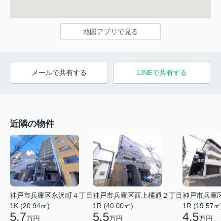
地図アプリで見る
メールで共有する
LINEで共有する
近隣の物件
神戸市兵庫区永沢町４丁目
神戸市兵庫区西上橘通２丁目
神戸市兵庫
1K (20.94㎡)
1R (40.00㎡)
1R (19.57㎡
5.7
5.5
4.5
万円
万円
万円