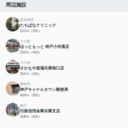
周辺施設
総合病院
たちばなクリニック
222ｍ（3分）
その他
ほっともっと 神戸小河通店
252ｍ（4分）
その他
さかなや道場兵庫南口店
310ｍ（4分）
郵便局
神戸キャナルタウン郵便局
420ｍ（6分）
銀行
日新信用金庫兵庫支店
428ｍ（6分）