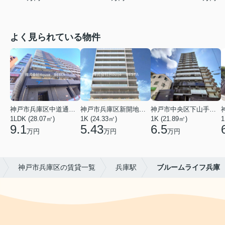
よく見られている物件
神戸市兵庫区中道通１丁目
神戸市兵庫区新開地１丁目
神戸市中央区下山手通９丁目
1LDK (28.07㎡)
1K (24.33㎡)
1K (21.89㎡)
1
9.1
5.43
6.5
万円
万円
万円
神戸市兵庫区の賃貸一覧
兵庫駅
ブルームライフ兵庫