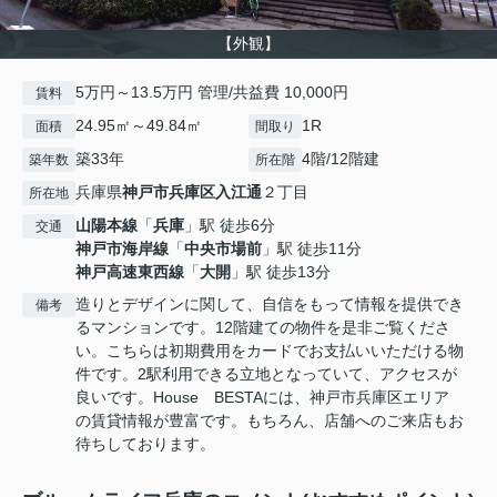
【外観】
5万円～13.5万円 管理/共益費 10,000円
賃料
24.95㎡～49.84㎡
1R
面積
間取り
築33年
4階/12階建
築年数
所在階
兵庫県
神戸市兵庫区
入江通
２丁目
所在地
山陽本線
「
兵庫
」駅 徒歩6分
交通
神戸市海岸線
「
中央市場前
」駅 徒歩11分
神戸高速東西線
「
大開
」駅 徒歩13分
造りとデザインに関して、自信をもって情報を提供でき
備考
るマンションです。12階建ての物件を是非ご覧くださ
い。こちらは初期費用をカードでお支払いいただける物
件です。2駅利用できる立地となっていて、アクセスが
良いです。House BESTAには、神戸市兵庫区エリア
の賃貸情報が豊富です。もちろん、店舗へのご来店もお
待ちしております。