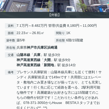
【外観】
7.1万円～8.482万円 管理/共益費 8,180円～11,000円
賃料
22.23㎡～26.81㎡
1K
面積
間取り
築5年
6階/15階建
築年数
所在階
兵庫県
神戸市兵庫区
浜崎通
所在地
山陽本線
「
兵庫
」駅 徒歩3分
交通
神戸高速東西線
「
大開
」駅 徒歩9分
神戸高速東西線
「
新開地
」駅 徒歩14分
プレサンス兵庫駅前：山陽本線兵庫にも近くて便利！サ
備考
ンディ 兵庫駅前店まで149mです！共用部にはエレベー
タ・敷地内ごみ置き場などが揃っており、とても充実し
ています！行く先に応じて経路を選べる、2駅利用可能
な物件です！高層建築がお好きな方には15階建てのこ
ちらの物件が好評です！こだわりたい条件などがあれ
ば、078-371-3050からHouse BESTAスタッフまでお
伝えください(*^_^*)