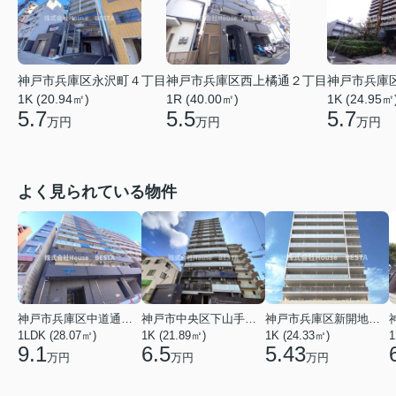
神戸市兵庫区永沢町４丁目
神戸市兵庫区西上橘通２丁目
神戸市兵庫
1K (20.94㎡)
1R (40.00㎡)
1K (24.95㎡
5.7
5.5
5.7
万円
万円
万円
よく見られている物件
神戸市兵庫区中道通１丁目
神戸市中央区下山手通９丁目
神戸市兵庫区新開地１丁目
1LDK (28.07㎡)
1K (21.89㎡)
1K (24.33㎡)
1
9.1
6.5
5.43
万円
万円
万円