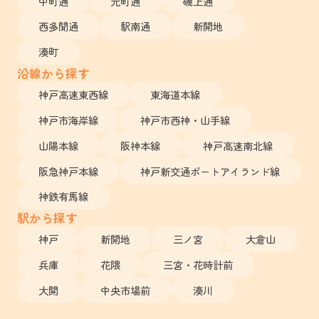
中町通
元町通
磯上通
西多聞通
駅南通
新開地
湊町
沿線から探す
神戸高速東西線
東海道本線
神戸市海岸線
神戸市西神・山手線
山陽本線
阪神本線
神戸高速南北線
阪急神戸本線
神戸新交通ポートアイランド線
神鉄有馬線
駅から探す
神戸
新開地
三ノ宮
大倉山
兵庫
花隈
三宮・花時計前
大開
中央市場前
湊川