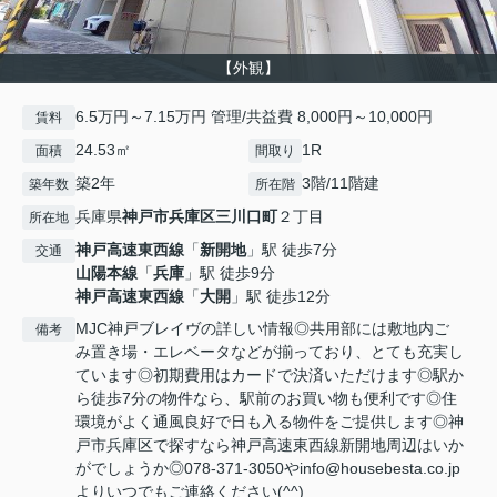
【外観】
6.5万円～7.15万円 管理/共益費 8,000円～10,000円
賃料
24.53㎡
1R
面積
間取り
築2年
3階/11階建
築年数
所在階
兵庫県
神戸市兵庫区
三川口町
２丁目
所在地
神戸高速東西線
「
新開地
」駅 徒歩7分
交通
山陽本線
「
兵庫
」駅 徒歩9分
神戸高速東西線
「
大開
」駅 徒歩12分
MJC神戸ブレイヴの詳しい情報◎共用部には敷地内ご
備考
み置き場・エレベータなどが揃っており、とても充実し
ています◎初期費用はカードで決済いただけます◎駅か
ら徒歩7分の物件なら、駅前のお買い物も便利です◎住
環境がよく通風良好で日も入る物件をご提供します◎神
戸市兵庫区で探すなら神戸高速東西線新開地周辺はいか
がでしょうか◎078-371-3050やinfo@housebesta.co.jp
よりいつでもご連絡ください(^^)