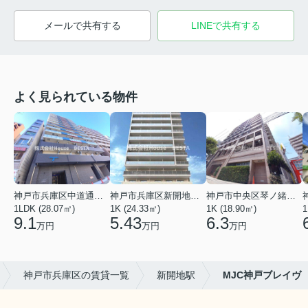
メールで共有する
LINEで共有する
よく見られている物件
神戸市兵庫区中道通１丁目
神戸市兵庫区新開地１丁目
神戸市中央区琴ノ緒町３丁目
1LDK (28.07㎡)
1K (24.33㎡)
1K (18.90㎡)
1
9.1
5.43
6.3
万円
万円
万円
神戸市兵庫区の賃貸一覧
新開地駅
MJC神戸ブレイヴ