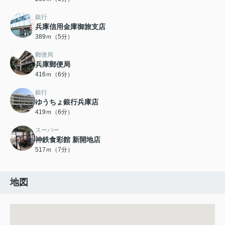
銀行
兵庫信用金庫御旅支店
389ｍ（5分）
郵便局
兵庫郵便局
416ｍ（6分）
銀行
ゆうちょ銀行兵庫店
419ｍ（6分）
スーパー
神鉄食彩館 新開地店
517ｍ（7分）
地図