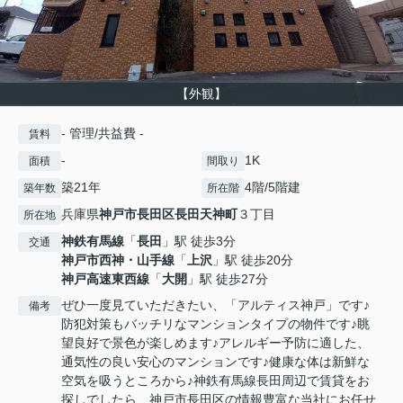
【外観】
- 管理/共益費 -
賃料
-
1K
面積
間取り
築21年
4階/5階建
築年数
所在階
兵庫県
神戸市長田区
長田天神町
３丁目
所在地
神鉄有馬線
「
長田
」駅 徒歩3分
交通
神戸市西神・山手線
「
上沢
」駅 徒歩20分
神戸高速東西線
「
大開
」駅 徒歩27分
ぜひ一度見ていただきたい、「アルティス神戸」です♪
備考
防犯対策もバッチリなマンションタイプの物件です♪眺
望良好で景色が楽しめます♪アレルギー予防に適した、
通気性の良い安心のマンションです♪健康な体は新鮮な
空気を吸うところから♪神鉄有馬線長田周辺で賃貸をお
探しでしたら、神戸市長田区の情報豊富な当社にお任せ