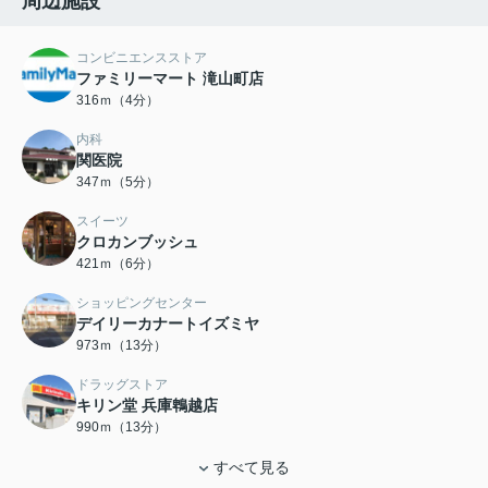
周辺施設
コンビニエンスストア
ファミリーマート 滝山町店
316ｍ（4分）
内科
関医院
347ｍ（5分）
スイーツ
クロカンブッシュ
421ｍ（6分）
ショッピングセンター
デイリーカナートイズミヤ
973ｍ（13分）
ドラッグストア
キリン堂 兵庫鵯越店
990ｍ（13分）
すべて見る