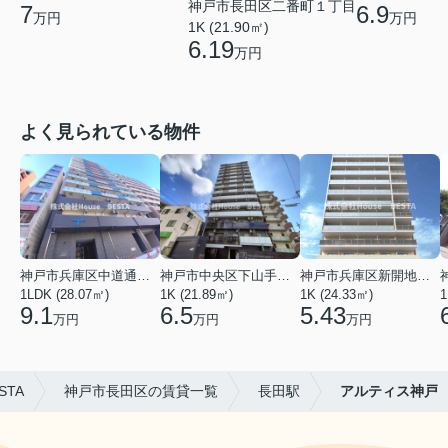
神戸市長田区二番町１丁目
7
6.9
万円
万円
1K (21.90㎡)
6.19
万円
よく見られている物件
神戸市兵庫区中道通１丁目
神戸市中央区下山手通９丁目
神戸市兵庫区新開地１丁目
1LDK (28.07㎡)
1K (21.89㎡)
1K (24.33㎡)
1
9.1
6.5
5.43
万円
万円
万円
STA
神戸市長田区の賃貸一覧
長田駅
アルティス神戸