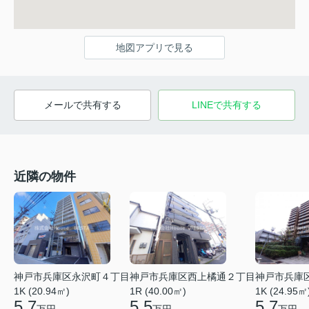
地図アプリで見る
メールで共有する
LINEで共有する
近隣の物件
神戸市兵庫区永沢町４丁目
神戸市兵庫区西上橘通２丁目
神戸市兵庫
1K (20.94㎡)
1R (40.00㎡)
1K (24.95㎡
5.7
5.5
5.7
万円
万円
万円