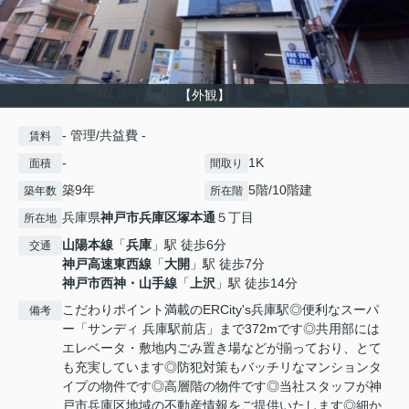
【外観】
- 管理/共益費 -
賃料
-
1K
面積
間取り
築9年
5階/10階建
築年数
所在階
兵庫県
神戸市兵庫区
塚本通
５丁目
所在地
山陽本線
「
兵庫
」駅 徒歩6分
交通
神戸高速東西線
「
大開
」駅 徒歩7分
神戸市西神・山手線
「
上沢
」駅 徒歩14分
こだわりポイント満載のERCity's兵庫駅◎便利なスーパ
備考
ー「サンディ 兵庫駅前店」まで372mです◎共用部には
エレベータ・敷地内ごみ置き場などが揃っており、とて
も充実しています◎防犯対策もバッチリなマンションタ
イプの物件です◎高層階の物件です◎当社スタッフが神
戸市兵庫区地域の不動産情報をご提供いたします◎細か