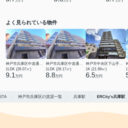
よく見られている物件
神戸市兵庫区中道通１丁目
神戸市兵庫区中道通１丁目
神戸市中央区下山手通９丁目
1LDK (28.07㎡)
1LDK (28.17㎡)
1K (21.89㎡)
1
9.1
8.8
6.5
万円
万円
万円
STA
神戸市兵庫区の賃貸一覧
兵庫駅
ERCity's兵庫駅