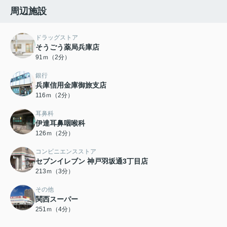
周辺施設
ドラッグストア
そうごう薬局兵庫店
91ｍ（2分）
銀行
兵庫信用金庫御旅支店
116ｍ（2分）
耳鼻科
伊達耳鼻咽喉科
126ｍ（2分）
コンビニエンスストア
セブンイレブン 神戸羽坂通3丁目店
213ｍ（3分）
その他
関西スーパー
251ｍ（4分）