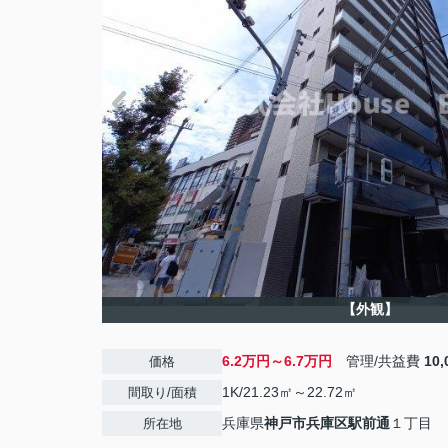
【外観】
6.2万円～6.7万円
管理/共益費
10
価格
1K/21.23㎡～22.72㎡
間取り/面積
兵庫県
神戸市兵庫区
駅前通
１丁目
所在地