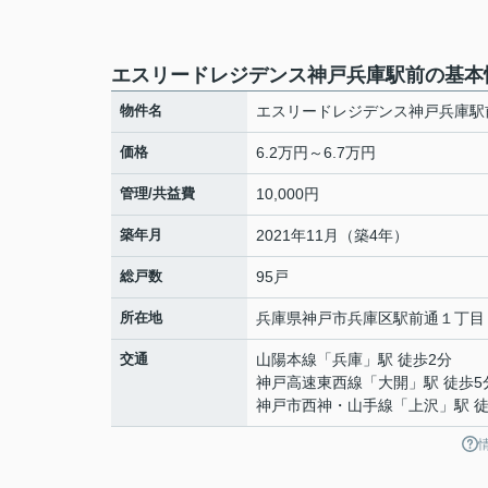
エスリードレジデンス神戸兵庫駅前の基本
物件名
エスリードレジデンス神戸兵庫駅
価格
6.2万円～6.7万円
管理/共益費
10,000円
築年月
2021年11月（築4年）
総戸数
95戸
所在地
兵庫県
神戸市兵庫区
駅前通
１丁目
交通
山陽本線
「
兵庫
」駅 徒歩2分
神戸高速東西線
「
大開
」駅 徒歩5
神戸市西神・山手線
「
上沢
」駅 