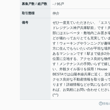
募集戸数 / 総戸数
- / 95戸
取引態様
仲介
備考
ぜひ一度見ていただきたい、「エス
ドレジデンス神戸兵庫駅前」です！
部にはエレベータ・敷地内ごみ置き
どが備わっておりとても充実してい
す！ウォーキングやランニングが趣
方に住んでもらいたいのが平坦な場
あるマンションです！駅まで徒歩2分
位置に立地する、アクセス良好な物
す！メンテナンスの手間いらずで嬉
い、外観タイル張りを採用！Hous
BESTAでは山陽本線兵庫に近く、交
クセス良好な不動産情報を取り扱っ
ります！詳細情報などが気になるの
れば、お気軽にお問い合わせくださ
(^^)
情報