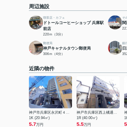
周辺施設
喫茶店・カフェ
そ
ドトールコーヒーショップ 兵庫駅
関
前店
2
220ｍ（3分）
郵便局
銀
神戸キャナルタウン郵便局
日
306ｍ（4分）
3
近隣の物件
神戸市兵庫区永沢町４丁目
神戸市兵庫区西上橘通２丁目
1K (20.94㎡)
1R (40.00㎡)
1
5.7
5.5
5
万円
万円