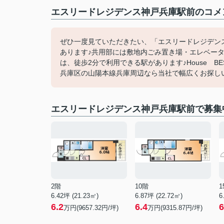
エスリードレジデンス神戸兵庫駅前のコメン
ぜひ一度見ていただきたい、「エスリードレジデンス
あります♪共用部には敷地内ごみ置き場・エレベータ
は、徒歩2分で利用できる駅があります♪House BE
兵庫区の山陽本線兵庫周辺なら当社で幅広くお探しいただ
エスリードレジデンス神戸兵庫駅前で募集
2階
10階
1
6.42坪 (21.23㎡)
6.87坪 (22.72㎡)
6
6.2
6.4
6
万円(9657.32円/坪)
万円(9315.87円/坪)