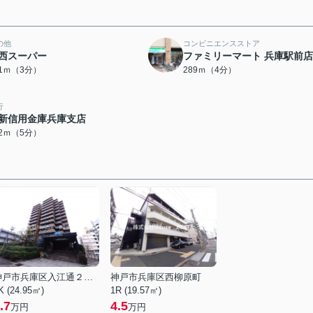
の他
コンビニエンスストア
西スーパー
ファミリーマート 兵庫駅前店
21ｍ（3分）
289ｍ（4分）
行
新信用金庫兵庫支店
52ｍ（5分）
神戸市兵庫区入江通２丁目
神戸市兵庫区西柳原町
K (24.95㎡)
1R (19.57㎡)
.7
4.5
万円
万円