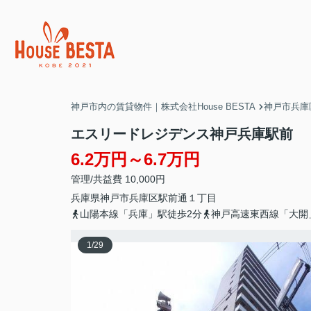
神戸市内の賃貸物件｜株式会社House BESTA
神戸市兵庫
エスリードレジデンス神戸兵庫駅前
6.2万円～6.7万円
管理/共益費 10,000円
兵庫県
神戸市兵庫区
駅前通
１丁目
山陽本線「兵庫」駅徒歩2分
神戸高速東西線「大開
1
/
29