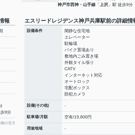
神戸市西神・山手線
「
上沢
」駅 徒歩9分
情報
エスリードレジデンス神戸兵庫駅前の詳細情
前
設備条件
閑静な住宅地
エレベーター
駐輪場
バイク置場あり
敷地内ごみ置き場
外観タイル張り
CATV
インターネット対応
オートロック
宅配ボックス
防犯カメラ
設備(その他)
-
分
徒歩9分
駐車場/月額
空有/19,800円
情報の見方
用途地域
-