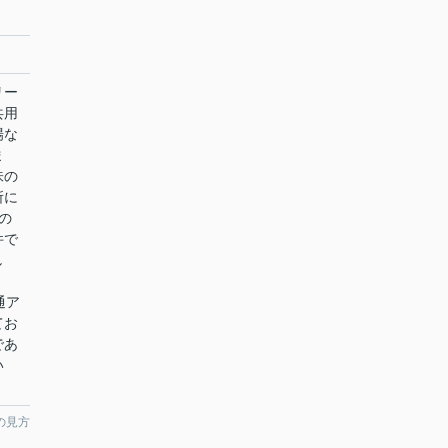
リー
共用
場な
ま
味の
所に
の
件で
し
e
通ア
てお
であ
い
の見方