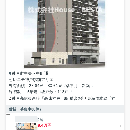
神戸市中央区
中町通
セレニテ神戸駅前アリエ
専有面積
27.64㎡～30.61㎡
築年月
新築
総階数
15階建
総戸数
113戸
神戸高速東西線
「
高速神戸
」駅 徒歩2分
東海道本線
「
神戸
」駅 
賃貸（募集中
88
件）
2階
9.4万円