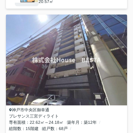
20.57㎡
神戸市中央区
御幸通
プレサンス三宮ディライト
専有面積
22.62㎡～24.18㎡
築年月
築12年
総階数
15階建
総戸数
68戸