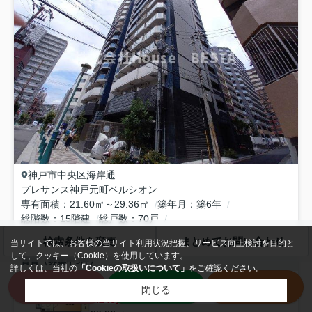
神戸市中央区
海岸通
プレサンス神戸元町ベルシオン
専有面積
21.60㎡～29.36㎡
築年月
築6年
総階数
15階建
総戸数
70戸
神戸市海岸線
「
みなと元町
」駅 徒歩3分
神戸高速東西線
「
花隈
検索条件を変更
まとめてお問い合わせ
当サイトでは、お客様の当サイト利用状況把握、サービス向上検討を目的と
して、クッキー（Cookie）を使用しています。
賃貸（募集中
3
件）
詳しくは、当社の
「Cookieの取扱いについて」
をご確認ください。
来店予約
LINE
電話
3階
閉じる
8.243万円