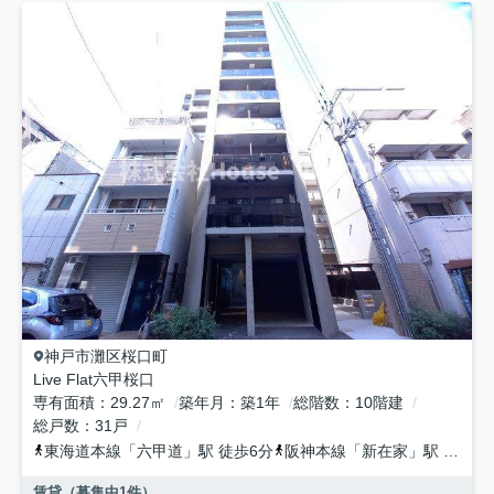
神戸市灘区
桜口町
Live Flat六甲桜口
専有面積
29.27㎡
築年月
築1年
総階数
10階建
総戸数
31戸
東海道本線
「
六甲道
」駅 徒歩6分
阪神本線
「
新在家
」駅 徒歩6分
賃貸（募集中
1
件）