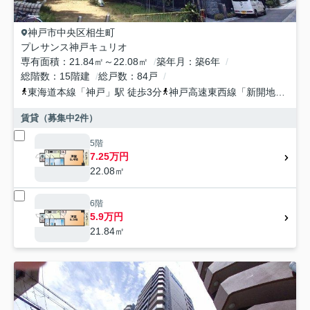
神戸市中央区
相生町
プレサンス神戸キュリオ
専有面積
21.84㎡～22.08㎡
築年月
築6年
総階数
15階建
総戸数
84戸
東海道本線
「
神戸
」駅 徒歩3分
神戸高速東西線
「
新開地
」駅 徒
賃貸（募集中
2
件）
5階
7.25万円
22.08㎡
6階
5.9万円
21.84㎡