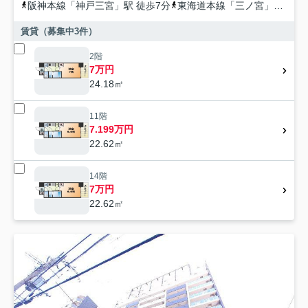
阪神本線
「
神戸三宮
」駅 徒歩7分
東海道本線
「
三ノ宮
」駅 徒歩9分
賃貸（募集中
3
件）
2階
7万円
24.18㎡
11階
7.199万円
22.62㎡
14階
7万円
22.62㎡