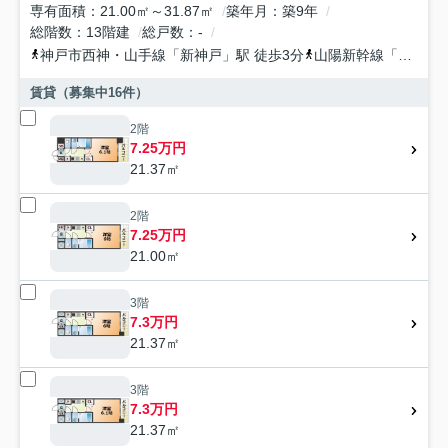
専有面積
21.00㎡～31.87㎡
築年月
築9年
総階数
13階建
総戸数
-
神戸市西神・山手線
「
新神戸
」駅 徒歩3分
山陽新幹線
「
新神戸
賃貸（募集中
16
件）
2階
7.25万円
21.37㎡
2階
7.25万円
21.00㎡
3階
7.3万円
21.37㎡
3階
7.3万円
21.37㎡