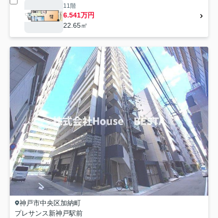
11階
6.541万円
22.65㎡
神戸市中央区
加納町
プレサンス新神戸駅前