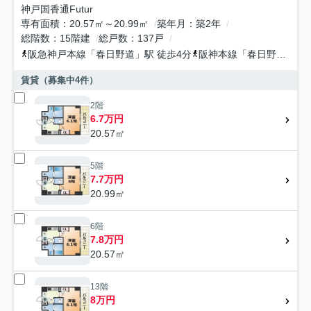
神戸国香通Futur
専有面積
20.57㎡～20.99㎡
築年月
築2年
総階数
15階建
総戸数
137戸
阪急神戸本線
「
春日野道
」駅 徒歩4分
阪神本線
「
春日野道
」駅 
賃貸（募集中
4
件）
2階
6.7万円
20.57㎡
5階
7.7万円
20.99㎡
6階
7.8万円
20.57㎡
13階
8万円