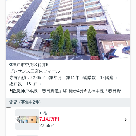
神戸市中央区
筒井町
プレサンス三宮東フィール
専有面積
22.65㎡
築年月
築11年
総階数
14階建
総戸数
131戸
阪急神戸本線
「
春日野道
」駅 徒歩4分
阪神本線
「
春日野道
」駅 
賃貸（募集中
2
件）
10階
7.141万円
22.65㎡