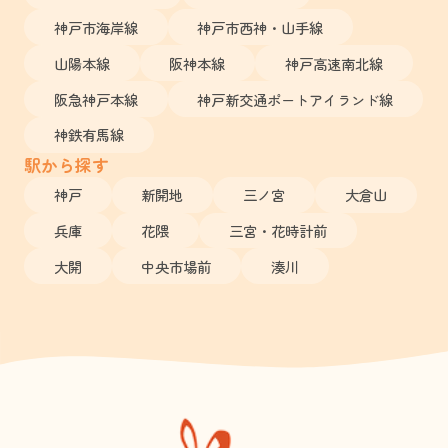
神戸市海岸線
神戸市西神・山手線
山陽本線
阪神本線
神戸高速南北線
阪急神戸本線
神戸新交通ポートアイランド線
神鉄有馬線
駅から探す
神戸
新開地
三ノ宮
大倉山
兵庫
花隈
三宮・花時計前
大開
中央市場前
湊川