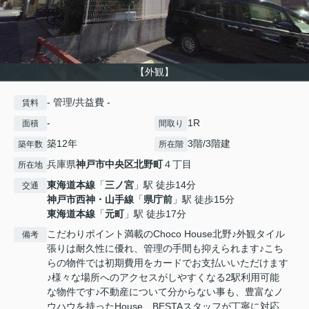
【外観】
- 管理/共益費 -
賃料
-
1R
面積
間取り
築12年
3階/3階建
築年数
所在階
兵庫県
神戸市中央区
北野町
４丁目
所在地
東海道本線
「
三ノ宮
」駅 徒歩14分
交通
神戸市西神・山手線
「
県庁前
」駅 徒歩15分
東海道本線
「
元町
」駅 徒歩17分
こだわりポイント満載のChoco House北野♪外観タイル
備考
張りは耐久性に優れ、管理の手間も抑えられます♪こち
らの物件では初期費用をカードでお支払いいただけます
♪様々な場所へのアクセスがしやすくなる2駅利用可能
な物件です♪不動産について分からない事も、豊富なノ
ウハウを持ったHouse BESTAスタッフが丁寧に対応