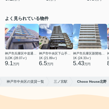
よく見られている物件
神戸市兵庫区中道通１丁目
神戸市中央区下山手通９丁目
神戸市兵庫区新開地１丁目
1LDK (28.07㎡)
1K (21.89㎡)
1K (24.33㎡)
1
9.1
6.5
5.43
万円
万円
万円
神戸市中央区の賃貸一覧
三ノ宮駅
Choco House北野