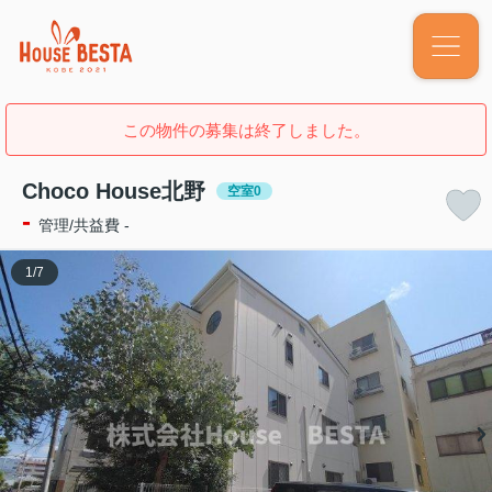
この物件の募集は終了しました。
Choco House北野
空室0
-
管理/共益費 -
1
/
7