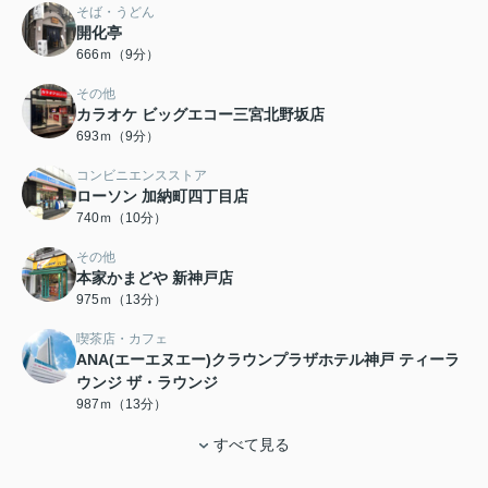
そば・うどん
開化亭
666ｍ（9分）
その他
カラオケ ビッグエコー三宮北野坂店
693ｍ（9分）
コンビニエンスストア
ローソン 加納町四丁目店
740ｍ（10分）
その他
本家かまどや 新神戸店
975ｍ（13分）
喫茶店・カフェ
ANA(エーエヌエー)クラウンプラザホテル神戸 ティーラ
ウンジ ザ・ラウンジ
987ｍ（13分）
すべて見る