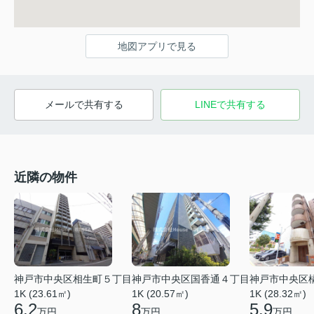
地図アプリで見る
メールで共有する
LINEで共有する
近隣の物件
神戸市中央区相生町５丁目
神戸市中央区国香通４丁目
神戸市中央区
1K (23.61㎡)
1K (20.57㎡)
1K (28.32㎡)
6.2
8
5.9
万円
万円
万円