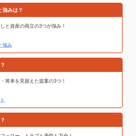
景と強みは？
しと資産の両立の3つが強み！
景と強み
？
・将来を見据えた提案の3つ！
ト
？
貫フォロー。トラブル予防も万全！