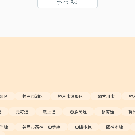
すべて見る
田区
神戸市灘区
神戸市須磨区
加古川市
神
通
元町通
磯上通
西多聞通
駅南通
新
岸線
神戸市西神・山手線
山陽本線
阪神本線