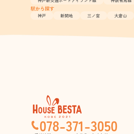
神戸新交通ポートアイランド線
神鉄有馬線
駅から探す
神戸
新開地
三ノ宮
大倉山
078-371-3050