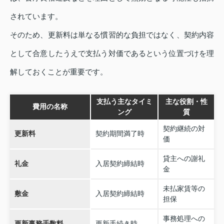
されています。
そのため、更新料は単なる慣習的な負担ではなく、契約内容
として合意したうえで支払う対価であるという位置づけを理
解しておくことが重要です。
支払う主なタイミ
主な役割・性
費用の名称
ング
質
契約継続の対
更新料
契約期間満了時
価
貸主への謝礼
礼金
入居契約締結時
金
未払家賃等の
敷金
入居契約締結時
担保
事務処理への
更新事務手数料
更新手続き時