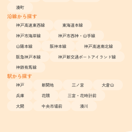
湊町
沿線から探す
神戸高速東西線
東海道本線
神戸市海岸線
神戸市西神・山手線
山陽本線
阪神本線
神戸高速南北線
阪急神戸本線
神戸新交通ポートアイランド線
神鉄有馬線
駅から探す
神戸
新開地
三ノ宮
大倉山
兵庫
花隈
三宮・花時計前
大開
中央市場前
湊川