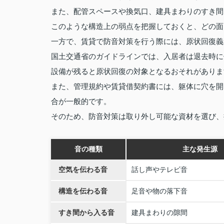
また、配管スペースや換気口、建具まわりのすき間
このような構造上の弱点を把握しておくと、どの面
一方で、賃貸で防音対策を行う際には、原状回復義
国土交通省のガイドラインでは、入居者は退去時に
設備が残ると原状回復の対象となるおそれがありま
また、管理規約や賃貸借契約書には、躯体に穴を開
合が一般的です。
そのため、防音対策は取り外し可能な資材を選び、
音の種類
主な発生源
空気を伝わる音
話し声やテレビ音
構造を伝わる音
足音や物の落下音
すき間から入る音
建具まわりの隙間