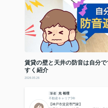
賃貸の壁と天井の防音は自分で
すく紹介
2026.05.26
光 裕理
筆者
不動産キャリア3年
【神戸市賃貸専門家】