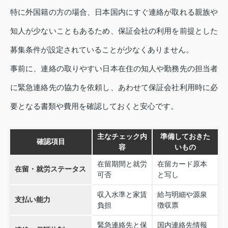
特に外国籍の方の場合、日本国内にすぐ連絡が取れる親族や
知人が少ないこともあるため、保証会社の利用を前提とした
募集条件が設定されていることが少なくありません。
事前に、連絡の取りやすい日本在住の知人や勤務先の担当者
に緊急連絡先の協力を依頼し、あわせて保証会社利用時に必
要となる書類や費用を確認しておくと安心です。
主なチェック内
準備しておきた
確認項目
容
いもの
在留期間と就労
在留カード原本
在留・就労ステータス
可否
と写し
収入水準と家賃
給与明細や源泉
支払い能力
負担
徴収票
緊急連絡先と保
国内連絡先情報