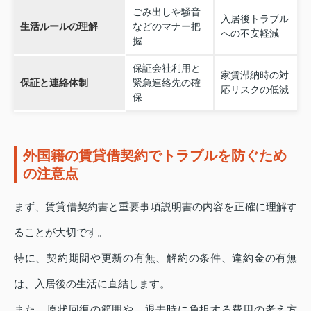
ごみ出しや騒音
入居後トラブル
生活ルールの理解
などのマナー把
への不安軽減
握
保証会社利用と
家賃滞納時の対
保証と連絡体制
緊急連絡先の確
応リスクの低減
保
外国籍の賃貸借契約でトラブルを防ぐため
の注意点
まず、賃貸借契約書と重要事項説明書の内容を正確に理解す
ることが大切です。
特に、契約期間や更新の有無、解約の条件、違約金の有無
は、入居後の生活に直結します。
また、原状回復の範囲や、退去時に負担する費用の考え方