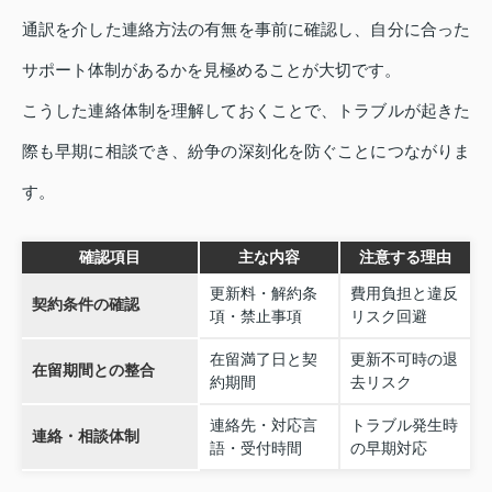
通訳を介した連絡方法の有無を事前に確認し、自分に合った
サポート体制があるかを見極めることが大切です。
こうした連絡体制を理解しておくことで、トラブルが起きた
際も早期に相談でき、紛争の深刻化を防ぐことにつながりま
す。
確認項目
主な内容
注意する理由
更新料・解約条
費用負担と違反
契約条件の確認
項・禁止事項
リスク回避
在留満了日と契
更新不可時の退
在留期間との整合
約期間
去リスク
連絡先・対応言
トラブル発生時
連絡・相談体制
語・受付時間
の早期対応