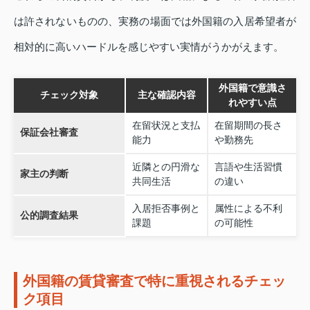
は許されないものの、実務の場面では外国籍の入居希望者が
相対的に高いハードルを感じやすい実情がうかがえます。
外国籍で意識さ
チェック対象
主な確認内容
れやすい点
在留状況と支払
在留期間の長さ
保証会社審査
能力
や勤務先
近隣との円滑な
言語や生活習慣
家主の判断
共同生活
の違い
入居拒否事例と
属性による不利
公的調査結果
課題
の可能性
外国籍の賃貸審査で特に重視されるチェッ
ク項目