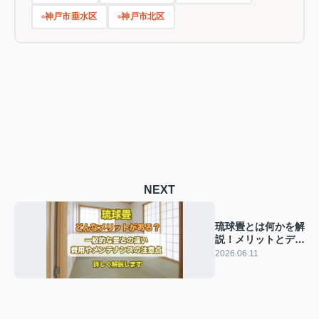
神戸市垂水区
神戸市北区
NEXT
琉球畳とは何かを解
説！メリットとデメ
リットを比較して納
2026.06.11
得の選び方