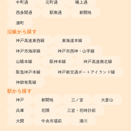
中町通
元町通
磯上通
西多聞通
駅南通
新開地
湊町
沿線から探す
神戸高速東西線
東海道本線
神戸市海岸線
神戸市西神・山手線
山陽本線
阪神本線
神戸高速南北線
阪急神戸本線
神戸新交通ポートアイランド線
神鉄有馬線
駅から探す
神戸
新開地
三ノ宮
大倉山
兵庫
花隈
三宮・花時計前
大開
中央市場前
湊川