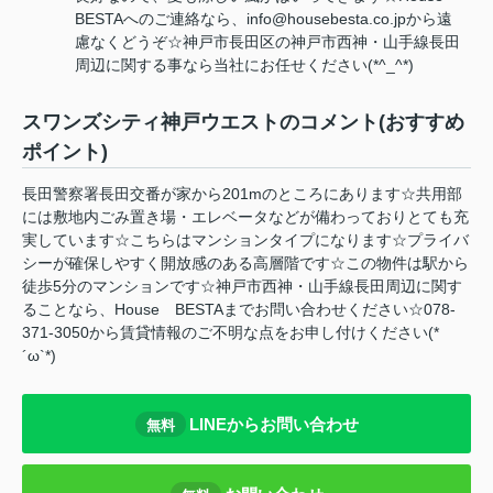
BESTAへのご連絡なら、info@housebesta.co.jpから遠
慮なくどうぞ☆神戸市長田区の神戸市西神・山手線長田
周辺に関する事なら当社にお任せください(*^_^*)
スワンズシティ神戸ウエストのコメント(おすすめ
ポイント)
長田警察署長田交番が家から201mのところにあります☆共用部
には敷地内ごみ置き場・エレベータなどが備わっておりとても充
実しています☆こちらはマンションタイプになります☆プライバ
シーが確保しやすく開放感のある高層階です☆この物件は駅から
徒歩5分のマンションです☆神戸市西神・山手線長田周辺に関す
ることなら、House BESTAまでお問い合わせください☆078-
371-3050から賃貸情報のご不明な点をお申し付けください(*
´ω`*)
LINEからお問い合わせ
無料