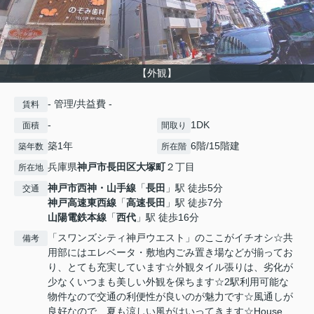
【外観】
- 管理/共益費 -
賃料
-
1DK
面積
間取り
築1年
6階/15階建
築年数
所在階
兵庫県
神戸市長田区
大塚町
２丁目
所在地
神戸市西神・山手線
「
長田
」駅 徒歩5分
交通
神戸高速東西線
「
高速長田
」駅 徒歩7分
山陽電鉄本線
「
西代
」駅 徒歩16分
「スワンズシティ神戸ウエスト」のここがイチオシ☆共
備考
用部にはエレベータ・敷地内ごみ置き場などが揃ってお
り、とても充実しています☆外観タイル張りは、劣化が
少なくいつまも美しい外観を保ちます☆2駅利用可能な
物件なので交通の利便性が良いのが魅力です☆風通しが
良好なので、夏も涼しい風がはいってきます☆House