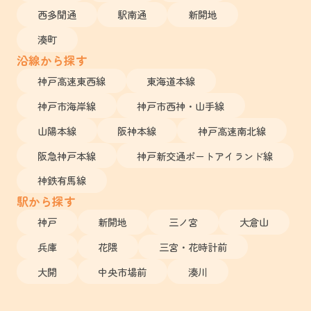
西多聞通
駅南通
新開地
湊町
沿線から探す
神戸高速東西線
東海道本線
神戸市海岸線
神戸市西神・山手線
山陽本線
阪神本線
神戸高速南北線
阪急神戸本線
神戸新交通ポートアイランド線
神鉄有馬線
駅から探す
神戸
新開地
三ノ宮
大倉山
兵庫
花隈
三宮・花時計前
大開
中央市場前
湊川