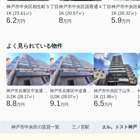
神戸市中央区相生町５丁目
神戸市中央区国香通４丁目
神戸市中央区
1K (23.61㎡)
1K (20.57㎡)
1K (28.32㎡)
6.2
8
5.9
万円
万円
万円
よく見られている物件
神戸市兵庫区中道通１丁目
神戸市兵庫区中道通１丁目
神戸市中央区下山手通９丁目
1LDK (28.17㎡)
1LDK (28.07㎡)
1K (21.89㎡)
1
8.8
9.1
6.5
万円
万円
万円
神戸市中央区の賃貸一覧
三ノ宮駅
エル。トスト神戸