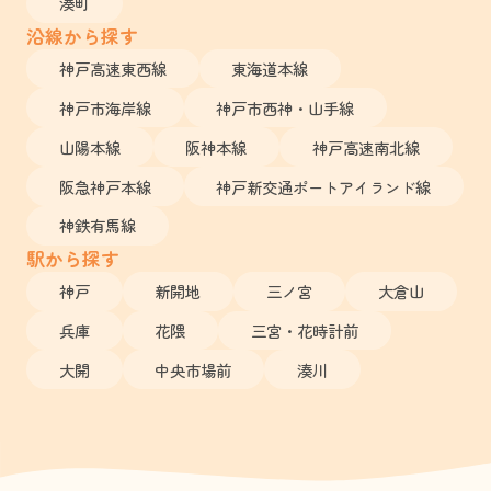
湊町
沿線から探す
神戸高速東西線
東海道本線
神戸市海岸線
神戸市西神・山手線
山陽本線
阪神本線
神戸高速南北線
阪急神戸本線
神戸新交通ポートアイランド線
神鉄有馬線
駅から探す
神戸
新開地
三ノ宮
大倉山
兵庫
花隈
三宮・花時計前
大開
中央市場前
湊川