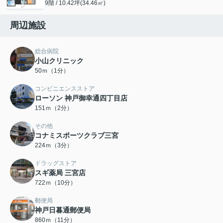
9階 / 10.42坪(34.46㎡)
周辺施設
総合病院
小山クリニック
50ｍ（1分）
コンビニエンスストア
ローソン 神戸御幸通四丁目店
151ｍ（2分）
その他
コナミスポーツクラブ三宮
224ｍ（3分）
ドラッグストア
スギ薬局 三宮店
722ｍ（10分）
郵便局
神戸日暮通郵便局
860ｍ（11分）