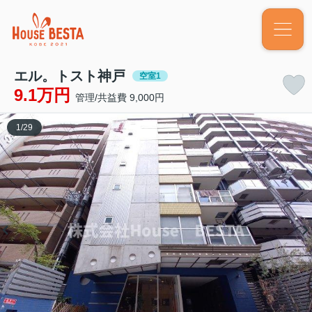
エル。トスト神戸
空室1
9.1万円
管理/共益費 9,000円
1
/
29