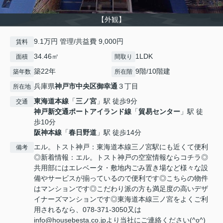
【外観】
9.1万円 管理/共益費 9,000円
賃料
34.46㎡
1LDK
面積
間取り
築22年
9階/10階建
築年数
所在階
兵庫県
神戸市中央区
御幸通
３丁目
所在地
東海道本線
「
三ノ宮
」駅 徒歩9分
交通
神戸新交通ポートアイランド線
「
貿易センター
」駅 徒
歩10分
阪神本線
「
春日野道
」駅 徒歩14分
エル。トスト神戸：東海道本線三ノ宮駅にも近くて便利
備考
◎新着情報：エル。トスト神戸の空室情報ならコチラ◎
共用部にはエレベータ・敷地内ごみ置き場など様々な設
備やサービスが揃っているので便利です◎こちらの物件
はマンションです◎こだわり派の方も満足度の高いデザ
イナーズマンションです◎東海道本線三ノ宮をよくご利
用されるなら、078-371-3050又は
info@housebesta.co.jpより当社にご連絡ください(^o^)