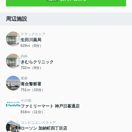
周辺施設
ドラッグストア
生田川薬局
629ｍ（8分）
内科
きむらクリニック
702ｍ（9分）
警察
葺合警察署
751ｍ（10分）
その他
ファミリーマート 神戸日暮通店
818ｍ（11分）
コンビニエンスストア
ローソン 加納町四丁目店