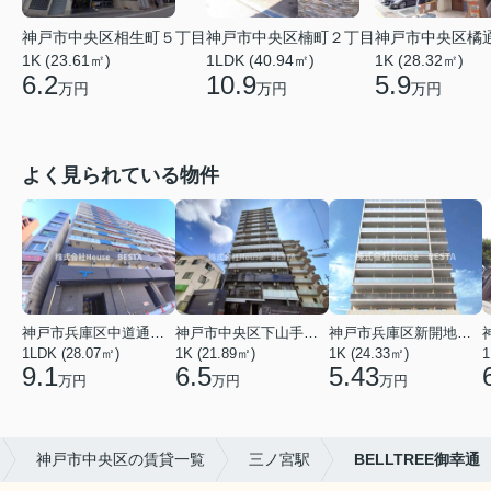
神戸市中央区相生町５丁目
神戸市中央区楠町２丁目
神戸市中央区橘
1K (23.61㎡)
1LDK (40.94㎡)
1K (28.32㎡)
6.2
10.9
5.9
万円
万円
万円
よく見られている物件
神戸市兵庫区中道通１丁目
神戸市中央区下山手通９丁目
神戸市兵庫区新開地１丁目
1LDK (28.07㎡)
1K (21.89㎡)
1K (24.33㎡)
1
9.1
6.5
5.43
万円
万円
万円
神戸市中央区の賃貸一覧
三ノ宮駅
BELLTREE御幸通