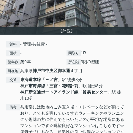
【外観】
- 管理/共益費 -
賃料
-
1R
面積
間取り
築9年
3階/9階建
築年数
所在階
兵庫県
神戸市中央区
御幸通
４丁目
所在地
東海道本線
「
三ノ宮
」駅 徒歩8分
交通
神戸市海岸線
「
三宮・花時計前
」駅 徒歩8分
神戸新交通ポートアイランド線
「
貿易センター
」駅 徒
歩10分
共用部には敷地内ごみ置き場・エレベータなどが揃って
備考
おり、とても充実しています☆ウォーキングやランニン
グが趣味の方に住んでもらいたいのが平坦な場所にある
マンションです☆眺望良好なマンションはこちらです☆
病気予防にもなる、通気性の良い快適なマンションです