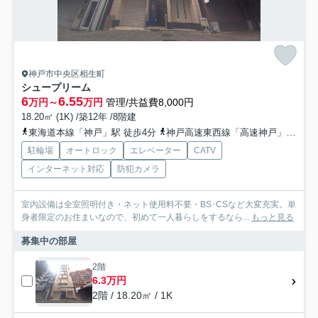
神戸市中央区相生町
シュープリーム
6
6.55
万円～
万円
管理/共益費8,000円
18.20㎡ (1K) /築12年 /8階建
東海道本線「神戸」駅 徒歩4分
神戸高速東西線「高速神戸」駅 徒歩6分
駐輪場
オートロック
エレベーター
CATV
インターネット対応
防犯カメラ
室内設備は全室照明付き・ネット使用料不要・BS･CSなど大変充実。単
身者限定のお住まいなので、初めて一人暮らしをするなら...
もっと見る
募集中の部屋
2階
6.3万円
2階 / 18.20㎡ / 1K