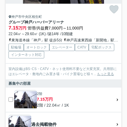
神戸市中央区相生町
グルーブ神戸ハーバーアリーナ
7.15
万円
管理/共益費7,000円～11,000円
22.04㎡～29.60㎡ (1K) /築14年 /10階建
東海道本線「神戸」駅 徒歩5分
神戸高速東西線「新開地」駅 徒歩11分
駐輪場
オートロック
エレベーター
CATV
宅配ボックス
インターネット対応
室内設備はBS･CS・CATV・ネット使用料不要など大変充実。共用部に
はエレベータ・敷地内ごみ置き場・バイク置場など様々...
もっと見る
募集中の部屋
2階
7.15万円
2階 / 22.04㎡ / 1K
過去掲載物件