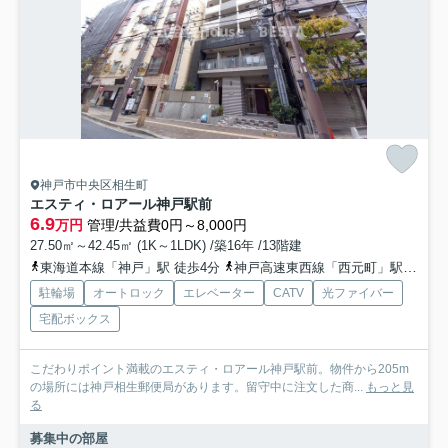
神戸市中央区相生町
エスティ・ロアール神戸駅前
6.9
万円
管理/共益費0円～8,000円
27.50㎡～42.45㎡ (1K～1LDK) /築16年 /13階建
東海道本線「神戸」駅 徒歩4分
神戸高速東西線「西元町」駅 徒歩11分
駐輪場
オートロック
エレベーター
CATV
光ファイバー
宅配ボックス
こだわりポイント満載のエスティ・ロアール神戸駅前。物件から205m
の場所には神戸相生郵便局があります。留守中に注文した商...
もっと見
る
募集中の部屋