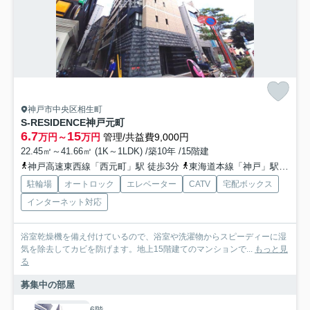
神戸市中央区相生町
S-RESIDENCE神戸元町
6.7
15
万円～
万円
管理/共益費9,000円
22.45㎡～41.66㎡ (1K～1LDK) /築10年 /15階建
神戸高速東西線「西元町」駅 徒歩3分
東海道本線「神戸」駅 徒歩6分
駐輪場
オートロック
エレベーター
CATV
宅配ボックス
インターネット対応
浴室乾燥機を備え付けているので、浴室や洗濯物からスピーディーに湿
気を除去してカビを防げます。地上15階建てのマンションで...
もっと見
る
募集中の部屋
6階