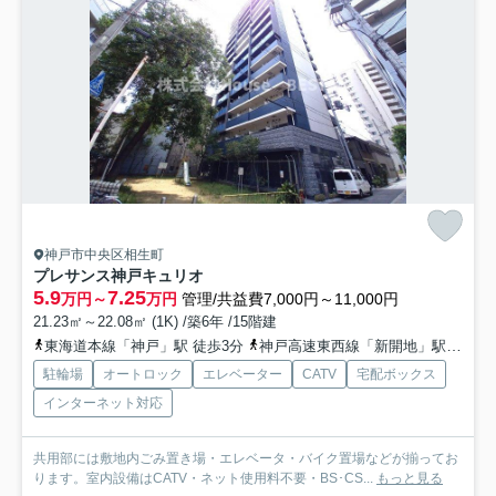
神戸市中央区相生町
プレサンス神戸キュリオ
5.9
7.25
万円～
万円
管理/共益費7,000円～11,000円
21.23㎡～22.08㎡ (1K) /築6年 /15階建
東海道本線「神戸」駅 徒歩3分
神戸高速東西線「新開地」駅 徒歩8分
駐輪場
オートロック
エレベーター
CATV
宅配ボックス
インターネット対応
共用部には敷地内ごみ置き場・エレベータ・バイク置場などが揃ってお
ります。室内設備はCATV・ネット使用料不要・BS･CS...
もっと見る