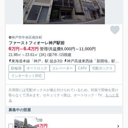
神戸市中央区相生町
ファーストフィオーレ神戸駅前
6
6.4
万円～
万円
管理/共益費8,000円～11,000円
21.88㎡～23.61㎡ (1K) /築7年 /15階建
東海道本線「神戸」駅 徒歩3分
神戸高速東西線「新開地」駅 徒歩8分
駐輪場
オートロック
エレベーター
CATV
宅配ボックス
インターネット対応
共用部には宅配ボックスが備え付けられているため、対面で荷物を受け
取らなくて済みます。セキュリティ面は、オートロック・TV...
もっと見
る
募集中の部屋
2階
6万円