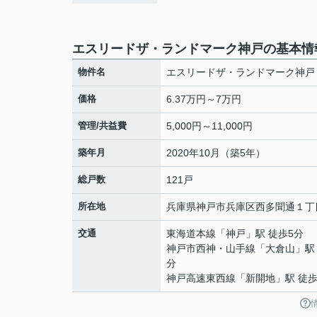
エスリードザ・ランドマーク神戸の基本情
物件名
エスリードザ・ランドマーク神戸
価格
6.37万円～7万円
管理/共益費
5,000円～11,000円
築年月
2020年10月（築5年）
総戸数
121戸
所在地
兵庫県
神戸市兵庫区
西多聞通
１丁
交通
東海道本線
「
神戸
」駅 徒歩5分
神戸市西神・山手線
「
大倉山
」駅
分
神戸高速東西線
「
新開地
」駅 徒歩