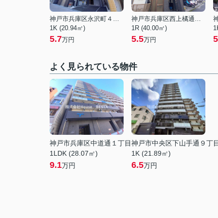
神戸市兵庫区永沢町４丁目
神戸市兵庫区西上橘通２丁目
1K (20.94㎡)
1R (40.00㎡)
1
5.7
5.5
5
万円
万円
よく見られている物件
神戸市兵庫区中道通１丁目
神戸市中央区下山手通９丁
1LDK (28.07㎡)
1K (21.89㎡)
9.1
6.5
万円
万円