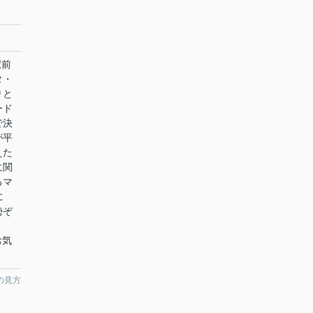
駅前
タ・
りと
ード
で決
が平
えた
に関
るマ
に
勢ぞ
、お気
の見方