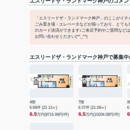
エスリードザ・ランドマーク神戸のコメント
「エスリードザ・ランドマーク神戸」のここがイチオ
ごみ置き場・エレベータなどが揃っており、とても充
のカード決済ができます♪ご来店予約やご質問などは078
お問い合わせください(*^_^*)
エスリードザ・ランドマーク神戸で募集中
4階
7階
9
6.69坪 (22.12㎡)
6.37坪 (21.09㎡)
6
6.5
6.5
6
万円(9715.99円/坪)
万円(10204.08円/坪)