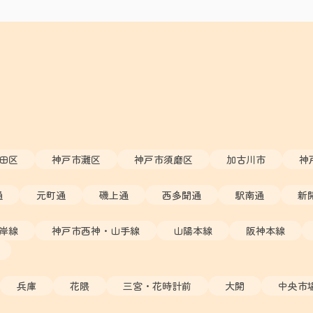
田区
神戸市灘区
神戸市須磨区
加古川市
神
通
元町通
磯上通
西多聞通
駅南通
新
岸線
神戸市西神・山手線
山陽本線
阪神本線
兵庫
花隈
三宮・花時計前
大開
中央市