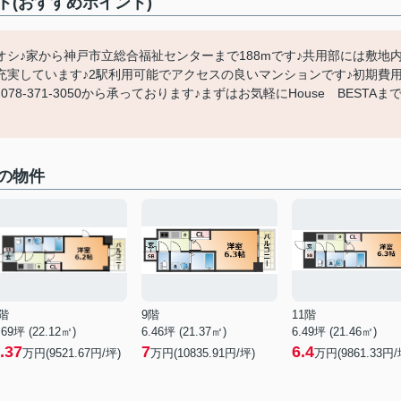
(おすすめポイント)
シ♪家から神戸市立総合福祉センターまで188mです♪共用部には敷地
実しています♪2駅利用可能でアクセスの良いマンションです♪初期費
-371-3050から承っております♪まずはお気軽にHouse BESTAま
の物件
階
9階
11階
.69坪 (22.12㎡)
6.46坪 (21.37㎡)
6.49坪 (21.46㎡)
.37
7
6.4
万円(9521.67円/坪)
万円(10835.91円/坪)
万円(9861.33円/