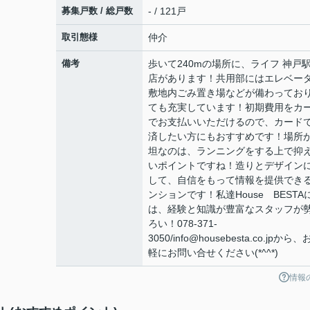
募集戸数 / 総戸数
- / 121戸
取引態様
仲介
備考
歩いて240mの場所に、ライフ 神戸
店があります！共用部にはエレベー
敷地内ごみ置き場などが備わってお
ても充実しています！初期費用をカ
でお支払いいただけるので、カード
済したい方にもおすすめです！場所
坦なのは、ランニングをする上で抑
いポイントですね！造りとデザイン
して、自信をもって情報を提供でき
ンションです！私達House BESTA
は、経験と知識が豊富なスタッフが
ろい！078-371-
3050/info@housebesta.co.jpから
軽にお問い合せください(*^^*)
情報