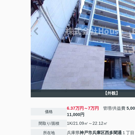
【外観】
6.37万円～7万円
管理/共益費
5,0
価格
11,000円
1K/21.09㎡～22.12㎡
間取り/面積
兵庫県
神戸市兵庫区
西多聞通
１丁目
所在地