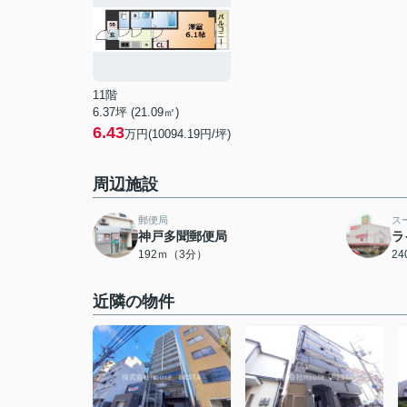
11階
6.37坪 (21.09㎡)
6.43
万円(10094.19円/坪)
周辺施設
郵便局
ス
神戸多聞郵便局
ラ
192ｍ（3分）
2
近隣の物件