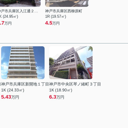
神戸市兵庫区入江通２丁目
神戸市兵庫区西柳原町
K (24.95㎡)
1R (19.57㎡)
.7
4.5
万円
万円
目
神戸市兵庫区新開地１丁目
神戸市中央区琴ノ緒町３丁目
1K (24.33㎡)
1K (18.90㎡)
5.43
6.3
万円
万円