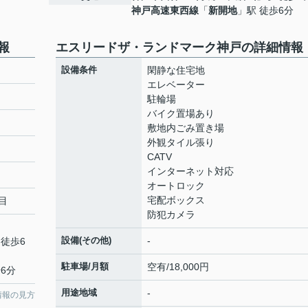
神戸高速東西線
「
新開地
」駅 徒歩6分
報
エスリードザ・ランドマーク神戸の詳細情報
設備条件
閑静な住宅地
エレベーター
駐輪場
バイク置場あり
敷地内ごみ置き場
外観タイル張り
CATV
インターネット対応
オートロック
宅配ボックス
目
防犯カメラ
設備(その他)
-
 徒歩6
駐車場/月額
空有/18,000円
6分
用途地域
-
情報の見方