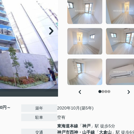
00円～
2020年10月(築5年)
築年
空有
駐車
東海道本線
「
神戸
」駅 徒歩5分
神戸市西神・山手線
「
大倉山
」駅 徒歩6
交通