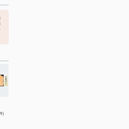
内
用
で
坪)