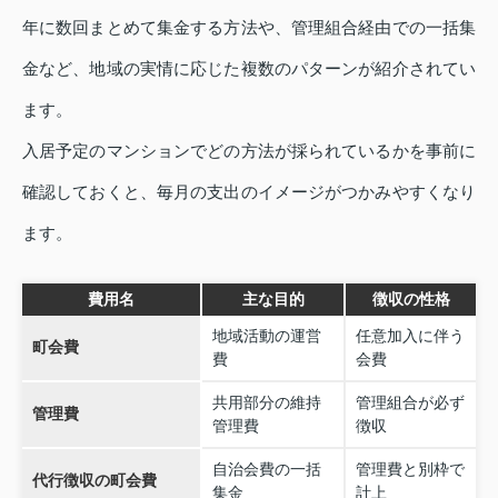
年に数回まとめて集金する方法や、管理組合経由での一括集
金など、地域の実情に応じた複数のパターンが紹介されてい
ます。
入居予定のマンションでどの方法が採られているかを事前に
確認しておくと、毎月の支出のイメージがつかみやすくなり
ます。
費用名
主な目的
徴収の性格
地域活動の運営
任意加入に伴う
町会費
費
会費
共用部分の維持
管理組合が必ず
管理費
管理費
徴収
自治会費の一括
管理費と別枠で
代行徴収の町会費
集金
計上