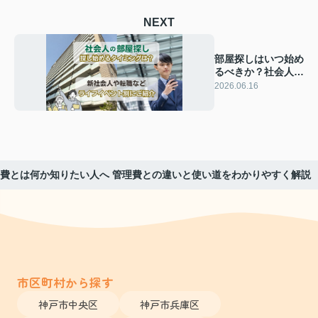
NEXT
部屋探しはいつ始め
るべきか？社会人の
最適なタイミングと
2026.06.16
準備のコツ
費とは何か知りたい人へ 管理費との違いと使い道をわかりやすく解説
市区町村から探す
神戸市中央区
神戸市兵庫区