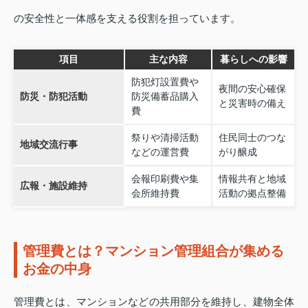
の安全性と一体感を支える役割を担っています。
項目
主な内容
暮らしへの影響
防犯灯設置費や
夜間の安心確保
防災・防犯活動
防災備蓄品購入
と災害時の備え
費
祭りや清掃活動
住民同士のつな
地域交流行事
などの運営費
がり醸成
会報印刷費や集
情報共有と地域
広報・施設維持
会所維持費
活動の拠点整備
管理費とは？マンション管理組合が集める
お金の中身
管理費とは、マンションなどの共用部分を維持し、建物全体