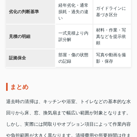
経年劣化・通常
ガイドラインに
劣化の判断基準
損耗・過失の違
基づき区分
い
材料・作業・写
一式見積より内
見積の明細
真などを提示依
訳分解
頼
部屋・傷の状態
写真や動画を撮
証拠保全
の記録
影・保存
まとめ
退去時の清掃は、キッチンや浴室、トイレなどの基本的な水
回りから床、窓、換気扇まで幅広い範囲が対象となります。
しかし、実際には間取りやオプション項目によって作業内容
や負担範囲が大きく異なります。清掃費用や所要時間は住ま