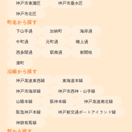
神戸市東灘区
神戸市垂水区
神戸市北区
町名から探す
下山手通
加納町
海岸通
中町通
元町通
磯上通
西多聞通
駅南通
新開地
湊町
沿線から探す
神戸高速東西線
東海道本線
神戸市海岸線
神戸市西神・山手線
山陽本線
阪神本線
神戸高速南北線
阪急神戸本線
神戸新交通ポートアイランド線
神鉄有馬線
駅から探す