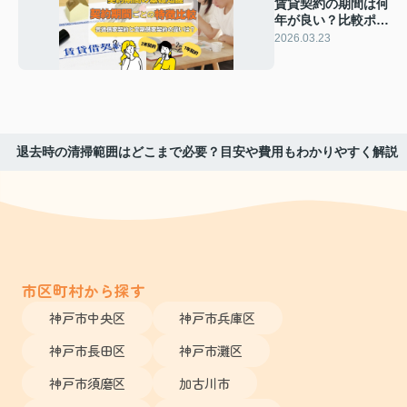
賃貸契約の期間は何
年が良い？比較ポイ
ントや１年２年の選
2026.03.23
び方も解説
退去時の清掃範囲はどこまで必要？目安や費用もわかりやすく解説
市区町村から探す
神戸市中央区
神戸市兵庫区
神戸市長田区
神戸市灘区
神戸市須磨区
加古川市