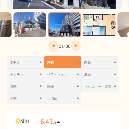
01
/
30
間取り
外観
内装
キッチン
バス・トイレ
洗面
収納
設備
バルコニー・眺望
玄関
共用部
6.43
賃料
万円