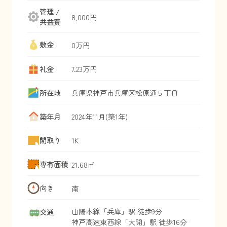
管理 /
8,000円
共益費
敷金
0万円
礼金
7.23万円
所在地
兵庫県
神戸市兵庫区
松原通
５丁目
築年月
2024年11月(築1年)
間取り
1K
専有面積
21.68㎡
向き
南
山陽本線
「
兵庫
」駅 徒歩9分
交通
神戸高速東西線
「
大開
」駅 徒歩16分