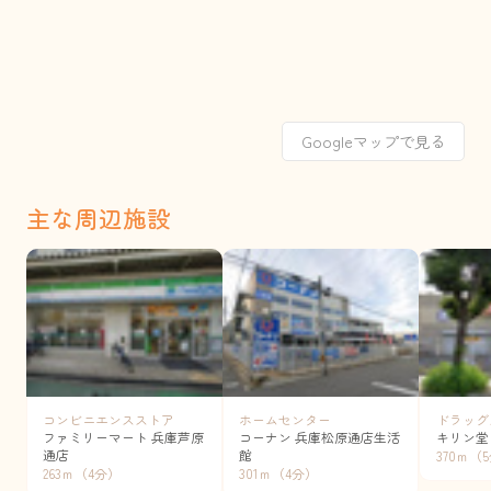
Googleマップで見る
主な周辺施設
コンビニエンスストア
ホームセンター
ドラッグ
ファミリーマート 兵庫芦原
コーナン 兵庫松原通店生活
キリン堂
通店
館
370ｍ（
263ｍ（4分）
301ｍ（4分）