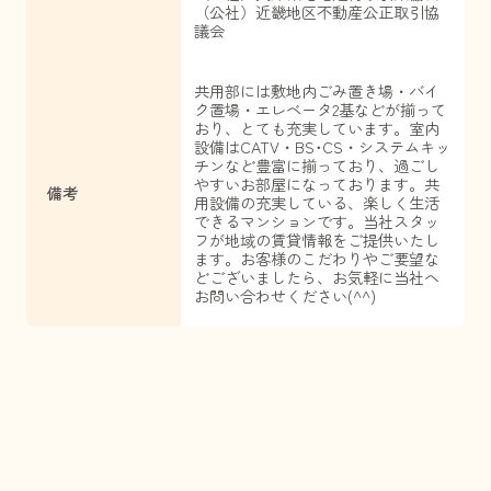
（公社）近畿地区不動産公正取引協
議会
共用部には敷地内ごみ置き場・バイ
ク置場・エレベータ2基などが揃って
おり、とても充実しています。室内
設備はCATV・BS･CS・システムキッ
チンなど豊富に揃っており、過ごし
やすいお部屋になっております。共
備考
用設備の充実している、楽しく生活
できるマンションです。当社スタッ
フが地域の賃貸情報をご提供いたし
ます。お客様のこだわりやご要望な
どございましたら、お気軽に当社へ
お問い合わせください(^^)