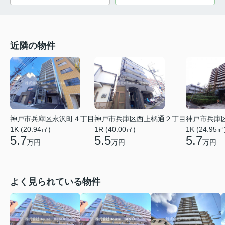
近隣の物件
神戸市兵庫区永沢町４丁目
神戸市兵庫区西上橘通２丁目
神戸市兵庫
1K (20.94㎡)
1R (40.00㎡)
1K (24.95㎡
5.7
5.5
5.7
万円
万円
万円
よく見られている物件