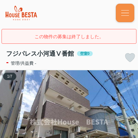
この物件の募集は終了しました。
フジパレス小河通Ⅴ番館
空室0
-
管理/共益費 -
1
/
7