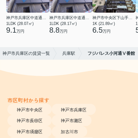
神戸市兵庫区中道通１丁目
神戸市兵庫区中道通１丁目
神戸市中央区下山手通９丁目
1LDK (28.07㎡)
1LDK (28.17㎡)
1K (21.89㎡)
1
9.1
8.8
6.5
万円
万円
万円
神戸市兵庫区の賃貸一覧
兵庫駅
フジパレス小河通Ⅴ番館
市区町村から探す
神戸市中央区
神戸市兵庫区
神戸市長田区
神戸市灘区
神戸市須磨区
加古川市