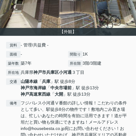
【外観】
- 管理/共益費 -
賃料
-
1K
面積
間取り
築7年
3階/3階建
築年数
所在階
兵庫県
神戸市兵庫区
小河通
３丁目
所在地
山陽本線
「
兵庫
」駅 徒歩8分
交通
神戸市海岸線
「
中央市場前
」駅 徒歩13分
神戸高速東西線
「
大開
」駅 徒歩13分
フジパレス小河通Ⅴ番館の詳しい情報！こだわりの条件
備考
として多い、駅徒歩8分の物件です！敷地内ごみ置き場
は、忙しいあなたの時間を有効に活用できます！道が平
坦だと買い物も快適にできますね！メールアドレス
info@housebesta.co.jp宛にお問い合わせください！お
問い合わせいただければ、神戸市兵庫区エリアの不動産