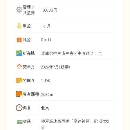
管理 /
10,000円
共益費
敷金
1ヶ月
礼金
0ヶ月
所在地
兵庫県
神戸市中央区
中町通
２丁目
築年月
2026年7月(新築)
間取り
1LDK
専有面積
27.64㎡
向き
北東
神戸高速東西線
「
高速神戸
」駅 徒歩2
交通
分