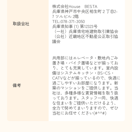
株式会社House BESTA
兵庫県神戸市中央区相生町２丁目2-
7 ツルビル 2階
TEL:078-371-3050
取扱会社
兵庫県知事 (1) 第12323号
（一社）兵庫県宅地建物取引業協会
（公社）近畿地区不動産公正取引協
議会
共用部にはエレベータ・敷地内ごみ
置き場・バイク置場などが揃ってお
り、とても充実しています。室内設
備はシステムキッチン・BS･CS・
CATVなどが揃っているので、快適に
過ごしやすいお部屋になります。新
備考
築のマンションをご提供します。当
社は、多種多様な賃貸情報を取り扱
っております。スタッフ一同、快適
な住まいをご提供いただけるよう、
全力で努めてまいりますので、ぜひ
当社にお任せください(#^^#)