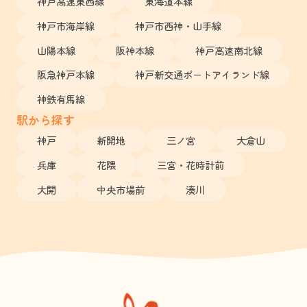
神戸高速東西線
東海道本線
神戸市海岸線
神戸市西神・山手線
山陽本線
阪神本線
神戸高速南北線
阪急神戸本線
神戸新交通ポートアイランド線
神鉄有馬線
駅から探す
神戸
新開地
三ノ宮
大倉山
兵庫
花隈
三宮・花時計前
大開
中央市場前
湊川