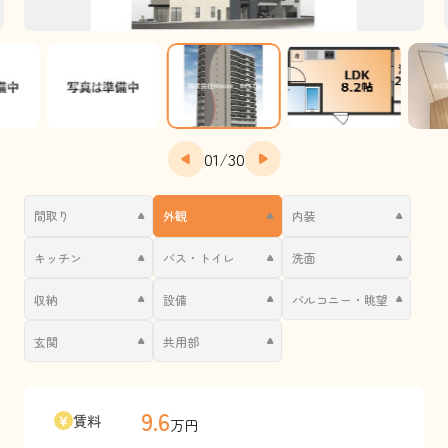
01
/
30
間取り
外観
内装
キッチン
バス・トイレ
洗面
収納
設備
バルコニー・眺望
玄関
共用部
9.6
賃料
万円