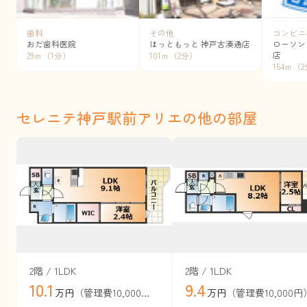
歯科
その他
コンビニ
おだ歯科医院
ほっともっと 神戸古湊通店
ローソン
店
29ｍ（1分）
101ｍ（2分）
154ｍ（
セレニテ神戸駅前アリエの他の部屋
2階 / 1LDK
2階 / 1LDK
10.1
9.4
（管理費10,000円）
（管理費10,000円
万円
万円