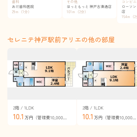
歯科
その他
コンビニ
おだ歯科医院
ほっともっと 神戸古湊通店
ローソン
店
29ｍ（1分）
101ｍ（2分）
154ｍ（
セレニテ神戸駅前アリエの他の部屋
2階 / 1LDK
2階 / 1LDK
10.1
10.1
（管理費10,000円）
（管理費10,000円）
万円
万円