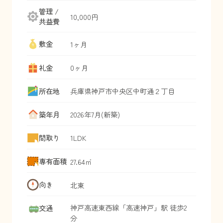
管理 /
10,000円
共益費
敷金
1ヶ月
礼金
0ヶ月
所在地
兵庫県
神戸市中央区
中町通
２丁目
築年月
2026年7月(新築)
間取り
1LDK
専有面積
27.64㎡
向き
北東
神戸高速東西線
「
高速神戸
」駅 徒歩2
交通
分