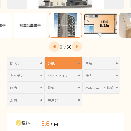
01
/
30
間取り
外観
内装
キッチン
バス・トイレ
洗面
収納
設備
バルコニー・眺望
玄関
共用部
9.6
賃料
万円