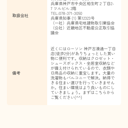
兵庫県神戸市中央区相生町２丁目2-
7 ツルビル 2階
TEL:078-371-3050
取扱会社
兵庫県知事 (1) 第12323号
（一社）兵庫県宅地建物取引業協会
（公社）近畿地区不動産公正取引協
議会
近くにはローソン 神戸古湊通一丁目
店(徒歩2分)がありちょっとした買い
物に便利です。収納はクロゼット・
シューズボックス・全居室収納など
が備え付けられているので、衣類や
備考
日用品の収納に重宝します。大量の
洗濯物もバルコニーで解決。納得で
きる住まい選びを行っていきません
か。住まい環境はより良いものにし
ていきましょう。まずはこちらから
ご覧ください(^^)