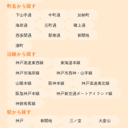
町名から探す
下山手通
中町通
加納町
海岸通
元町通
磯上通
西多聞通
駅南通
新開地
湊町
沿線から探す
神戸高速東西線
東海道本線
神戸市海岸線
神戸市西神・山手線
山陽本線
阪神本線
神戸高速南北線
阪急神戸本線
神戸新交通ポートアイランド線
神鉄有馬線
駅から探す
神戸
新開地
三ノ宮
大倉山