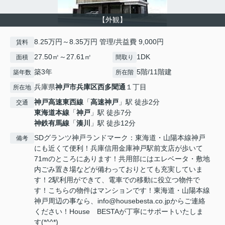
【外観】
8.25万円～8.35万円 管理/共益費 9,000円
賃料
27.50㎡～27.61㎡
1DK
面積
間取り
築3年
5階/11階建
築年数
所在階
兵庫県
神戸市兵庫区
西多聞通
１丁目
所在地
神戸高速東西線
「
高速神戸
」駅 徒歩2分
交通
東海道本線
「
神戸
」駅 徒歩7分
神鉄有馬線
「
湊川
」駅 徒歩12分
SDグランツ神戸ランドマーク：東海道・山陽本線神戸
備考
にも近くて便利！兵庫信用金庫神戸駅前支店が歩いて
71mのところにあります！共用部にはエレベータ・敷地
内ごみ置き場などが備わっておりとても充実していま
す！2駅利用ができて、電車での移動に役立つ物件で
す！こちらの物件はマンションです！東海道・山陽本線
神戸周辺の事なら、info@housebesta.co.jpからご連絡
ください！House BESTAが丁寧にサポートいたしま
す(*^^*)