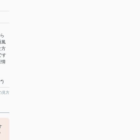
ちら
通風
な方
です
産情
*)
の見方
す
で