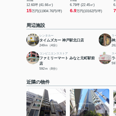
12.60坪 (41.66㎡)
6.79坪 (22.45㎡)
6
15
6.9
7
万円(11904.76円/坪)
万円(10162円/坪)
周辺施設
レンタカー
ラ
タイムズカー 神戸駅北口店
神
249ｍ（4分）
2
コンビニエンスストア
ス
ファミリーマート みなと元町駅前
ラ
店
5
592ｍ（8分）
近隣の物件