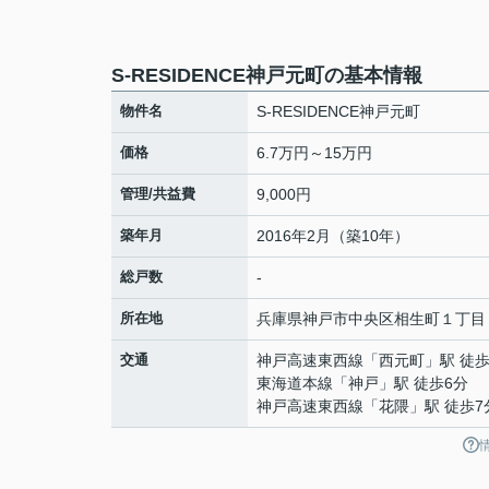
S-RESIDENCE神戸元町の基本情報
物件名
S-RESIDENCE神戸元町
価格
6.7万円～15万円
管理/共益費
9,000円
築年月
2016年2月（築10年）
総戸数
-
所在地
兵庫県
神戸市中央区
相生町
１丁目
交通
神戸高速東西線
「
西元町
」駅 徒歩
東海道本線
「
神戸
」駅 徒歩6分
神戸高速東西線
「
花隈
」駅 徒歩7