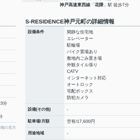
神戸高速東西線
「
花隈
」駅 徒歩7分
S-RESIDENCE神戸元町の詳細情報
設備条件
閑静な住宅地
エレベーター
駐輪場
バイク置場あり
敷地内ごみ置き場
外観タイル張り
CATV
インターネット対応
オートロック
宅配ボックス
防犯カメラ
3分
設備(その他)
-
分
駐車場/月額
空有/17,600円
情報の見方
用途地域
-