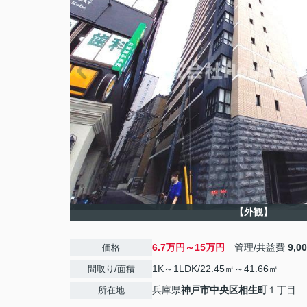
【外観】
6.7万円～15万円
管理/共益費
9,0
価格
1K～1LDK/22.45㎡～41.66㎡
間取り/面積
兵庫県
神戸市中央区
相生町
１丁目
所在地