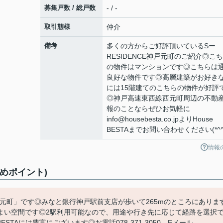
募集戸数 / 総戸数
- / -
取引態様
仲介
備考
多くの方からご好評頂いているSー
RESIDENCE神戸元町のご紹介◎こ
の物件はマンションです◎こちらは
良好な物件です◎高層建築がお好き
には15階建てのこちらの物件が好評
◎神戸高速東西線西元町周辺の不動
報のことならぜひお気軽に
info@housebesta.co.jpよりHouse
BESTAまでお問い合わせください(*^^
情報
すめポイント)
神戸元町」です◎みなと銀行神戸駅前支店が歩いて265mのところにありま
よい空間です◎2駅利用可能なので、用途や行き先に応じて経路を選択
STAには豊富にございます◎お電話078-371-3050、Eメール