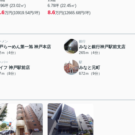
.96坪 (23.02㎡)
6.79坪 (22.45㎡)
.6
8.6
万円(10919.54円/坪)
万円(12665.68円/坪)
ーメン
銀行
戸らーめん第一旭 神戸本店
みなと銀行神戸駅前支店
62ｍ（4分）
265ｍ（4分）
ーパー
駅
イフ 神戸駅前店
みなと元町
97ｍ（8分）
672ｍ（9分）