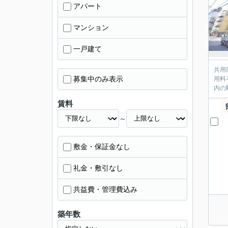
アパート
マンション
一戸建て
共用
募集中のみ表示
用料
内の
賃料
～
敷金・保証金なし
礼金・敷引なし
共益費・管理費込み
築年数