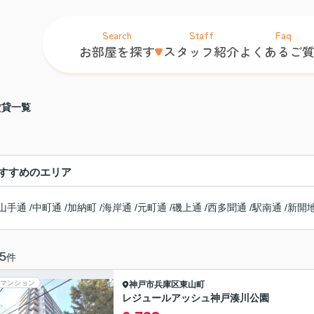
Search
Staff
Faq
お部屋を探す
スタッフ紹介
よくあるご
賃貸一覧
すすめのエリア
山手通
/
中町通
/
加納町
/
海岸通
/
元町通
/
磯上通
/
西多聞通
/
駅南通
/
新開
5
件
マンション
神戸市兵庫区
東山町
レジュールアッシュ神戸湊川公園