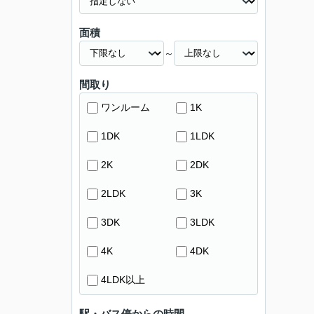
面積
～
間取り
ワンルーム
1K
1DK
1LDK
2K
2DK
2LDK
3K
3DK
3LDK
4K
4DK
4LDK以上
駅・バス停からの時間