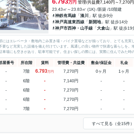
6.793
万円
管理/共益費7,140円～7,270円
23.43㎡～23.83㎡ (1K) /新築 /10階建
神鉄有馬線
「
湊川
」駅 徒歩9分
神戸高速東西線
「
新開地
」駅 徒歩14分
神戸市西神・山手線
「
大倉山
」駅 徒歩19
部にはエレベータ・敷地内ごみ置き場・バイク置場などが揃っており、とても充実し
不要など充実した設備を備え付けています。風通しの良い物件で快適な暮らしを。地
駐車場にも空きがあり、駐車可能です。住まい探しの際には、実際に住んでみた時のこ
部屋番号
所在階
賃料
管理費・共益費
敷金/保証金
礼金
6.793
-
7階
7,270円
0ヶ月
1ヶ月
万円
-
-
6階
7,140円
-
-
-
-
6階
7,270円
-
-
-
-
6階
7,270円
-
-
-
-
7階
7,270円
-
-
すべて見る（全15件