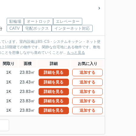
駐輪場
オートロック
エレベーター
分
CATV
宅配ボックス
インターネット対応
ています。室内設備はBS･CS・システムキッチン・ネット使
上10階建ての物件です。閑静な住宅地にある物件です。敷地
とを想像しながら進めていくことが...
もっと見る
間取り
面積
詳細
お気に入り
1K
23.83㎡
詳細を見る
追加する
1K
23.43㎡
詳細を見る
追加する
1K
23.83㎡
詳細を見る
追加する
1K
23.83㎡
詳細を見る
追加する
1K
23.83㎡
詳細を見る
追加する
）