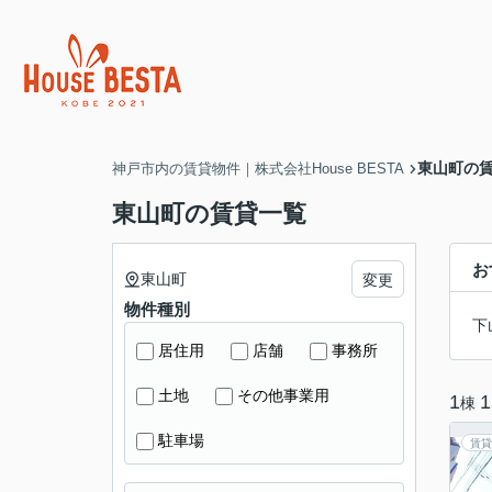
東山町の
神戸市内の賃貸物件｜株式会社House BESTA
東山町の賃貸一覧
お
東山町
変更
物件種別
下
居住用
店舗
事務所
土地
その他事業用
1
1
棟
駐車場
賃貸