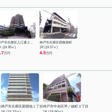
神戸市兵庫区入江通２丁目
神戸市兵庫区西柳原町
K (24.95㎡)
1R (19.57㎡)
.7
4.5
万円
万円
目
神戸市兵庫区新開地１丁目
神戸市中央区琴ノ緒町３丁目
1K (24.33㎡)
1K (18.90㎡)