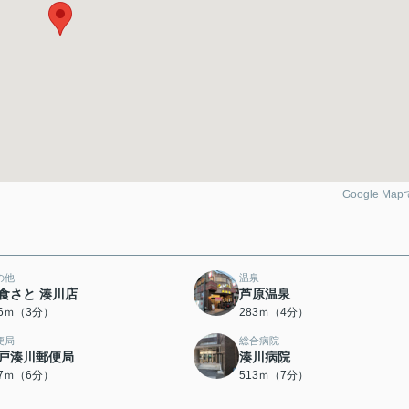
Google Ma
の他
温泉
食さと 湊川店
芦原温泉
16ｍ（3分）
283ｍ（4分）
便局
総合病院
戸湊川郵便局
湊川病院
67ｍ（6分）
513ｍ（7分）