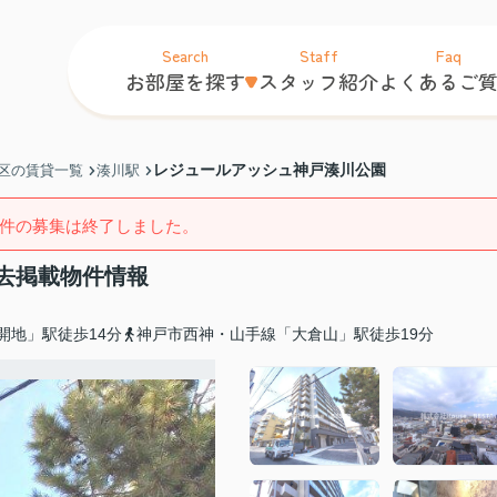
Search
Staff
Faq
お部屋を探す
スタッフ紹介
よくあるご
レジュールアッシュ神戸湊川公園
区の賃貸一覧
湊川駅
件の募集は終了しました。
去掲載物件情報
開地」駅徒歩14分
神戸市西神・山手線「大倉山」駅徒歩19分