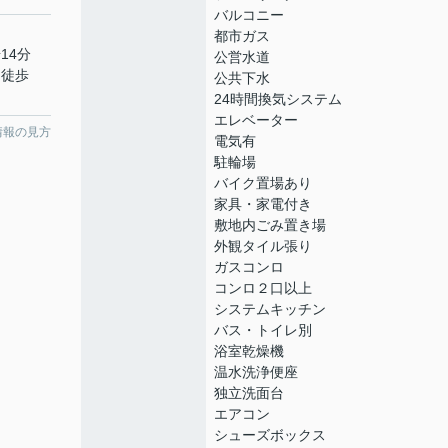
バルコニー
都市ガス
14分
公営水道
 徒歩
公共下水
24時間換気システム
エレベーター
情報の見方
電気有
駐輪場
バイク置場あり
家具・家電付き
敷地内ごみ置き場
外観タイル張り
ガスコンロ
コンロ２口以上
システムキッチン
バス・トイレ別
浴室乾燥機
温水洗浄便座
独立洗面台
エアコン
シューズボックス