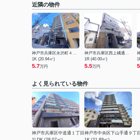
近隣の物件
神戸市兵庫区永沢町４丁目
神戸市兵庫区西上橘通２丁目
1K (20.94㎡)
1R (40.00㎡)
1
5.7
5.5
5
万円
万円
よく見られている物件
神戸市兵庫区中道通１丁目
神戸市中央区下山手通９丁
1LDK (28.07㎡)
1K (21.89㎡)