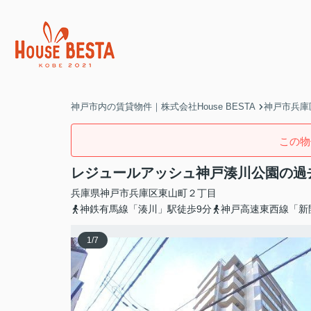
神戸市内の賃貸物件｜株式会社House BESTA
神戸市兵庫
この物
レジュールアッシュ神戸湊川公園の過
兵庫県
神戸市兵庫区
東山町
２丁目
神鉄有馬線「湊川」駅徒歩9分
神戸高速東西線「新
1
/
7