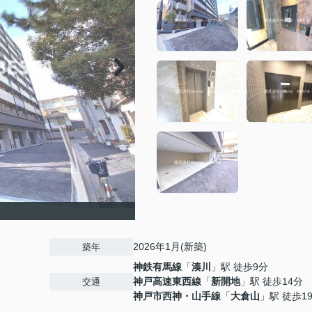
2026年1月(新築)
築年
神鉄有馬線
「
湊川
」駅 徒歩9分
神戸高速東西線
「
新開地
」駅 徒歩14分
交通
神戸市西神・山手線
「
大倉山
」駅 徒歩1