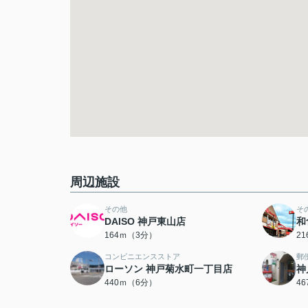
周辺施設
その他
そ
DAISO 神戸東山店
和
164ｍ（3分）
2
コンビニエンスストア
郵
ローソン 神戸菊水町一丁目店
神
440ｍ（6分）
4