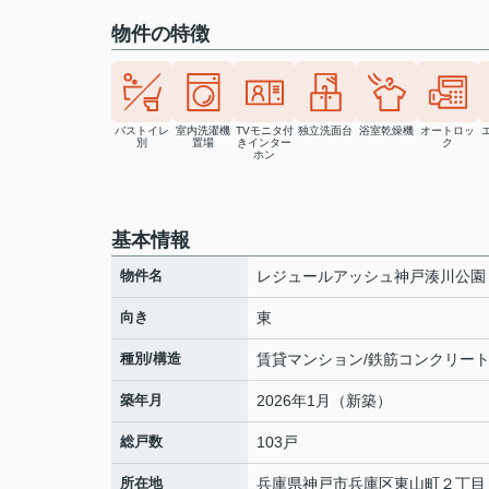
物件の特徴
バストイレ
室内洗濯機
TVモニタ付
独立洗面台
浴室乾燥機
オートロッ
別
置場
きインター
ク
ホン
基本情報
物件名
レジュールアッシュ神戸湊川公園
向き
東
種別/構造
賃貸マンション/鉄筋コンクリー
築年月
2026年1月（新築）
総戸数
103戸
所在地
兵庫県
神戸市兵庫区
東山町
２丁目