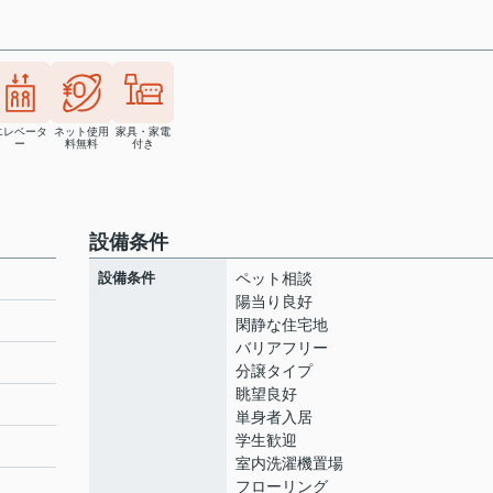
エレベータ
ネット使用
家具・家電
ー
料無料
付き
設備条件
設備条件
ペット相談
陽当り良好
閑静な住宅地
バリアフリー
ト
分譲タイプ
眺望良好
単身者入居
学生歓迎
室内洗濯機置場
フローリング