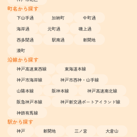
町名から探す
下山手通
加納町
中町通
海岸通
元町通
磯上通
西多聞通
駅南通
新開地
湊町
沿線から探す
神戸高速東西線
東海道本線
神戸市海岸線
神戸市西神・山手線
山陽本線
阪神本線
神戸高速南北線
阪急神戸本線
神戸新交通ポートアイランド線
神鉄有馬線
駅から探す
神戸
新開地
三ノ宮
大倉山