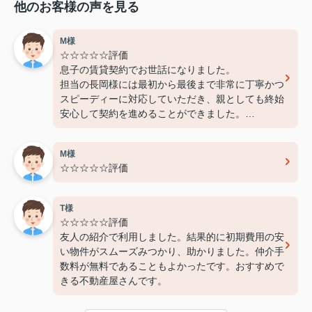
他のお客様の声を見る
M様
☆☆☆☆☆評価
息子の賃貸契約でお世話になりました。
担当の長岡様には最初から最後まで非常に丁寧かつ
スピーディーに対応していただき、親としても終始
安心して契約を進めることができました。
費用面でも非常に良心的に対応してくださり、感謝
しております。
M様
また機会があればぜひ利用させていただきたいと思
☆☆☆☆☆評価
います。本当にありがとうございました！
T様
☆☆☆☆☆評価
友人の紹介で利用しました。結果的に初期費用の安
い物件がスムーズみつかり、助かりました。仲介手
数料が無料であることもよかったです。おすすめで
きる不動産屋さんです。