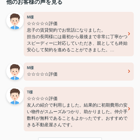
他のお客様の声を見る
M様
☆☆☆☆☆評価
息子の賃貸契約でお世話になりました。
担当の長岡様には最初から最後まで非常に丁寧かつ
スピーディーに対応していただき、親としても終始
安心して契約を進めることができました。
費用面でも非常に良心的に対応してくださり、感謝
しております。
M様
また機会があればぜひ利用させていただきたいと思
☆☆☆☆☆評価
います。本当にありがとうございました！
T様
☆☆☆☆☆評価
友人の紹介で利用しました。結果的に初期費用の安
い物件がスムーズみつかり、助かりました。仲介手
数料が無料であることもよかったです。おすすめで
きる不動産屋さんです。