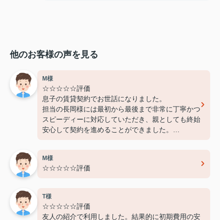
他のお客様の声を見る
M様
☆☆☆☆☆評価
息子の賃貸契約でお世話になりました。
担当の長岡様には最初から最後まで非常に丁寧かつ
スピーディーに対応していただき、親としても終始
安心して契約を進めることができました。
費用面でも非常に良心的に対応してくださり、感謝
しております。
M様
また機会があればぜひ利用させていただきたいと思
☆☆☆☆☆評価
います。本当にありがとうございました！
T様
☆☆☆☆☆評価
友人の紹介で利用しました。結果的に初期費用の安