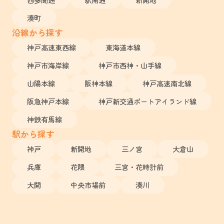
湊町
沿線から探す
神戸高速東西線
東海道本線
神戸市海岸線
神戸市西神・山手線
山陽本線
阪神本線
神戸高速南北線
阪急神戸本線
神戸新交通ポートアイランド線
神鉄有馬線
駅から探す
神戸
新開地
三ノ宮
大倉山
兵庫
花隈
三宮・花時計前
大開
中央市場前
湊川