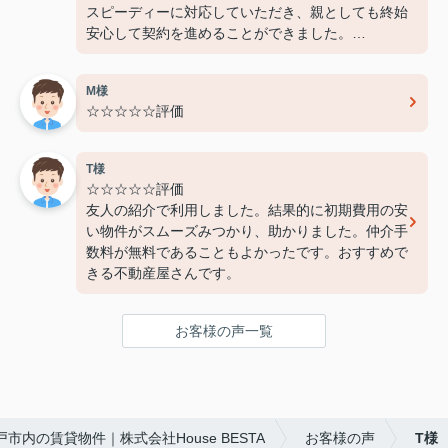
スピーディーに対応していただき、親としても終始
安心して契約を進めることができました。
費用面でも非常に良心的に対応してくださり、感謝
しております。
M様
また機会があればぜひ利用させていただきたいと思
☆☆☆☆☆評価
います。本当にありがとうございました！
T様
☆☆☆☆☆評価
友人の紹介で利用しました。結果的に初期費用の安
い物件がスムーズみつかり、助かりました。仲介手
数料が無料であることもよかったです。おすすめで
きる不動産屋さんです。
お客様の声一覧
戸市内の賃貸物件｜株式会社House BESTA
お客様の声
T様