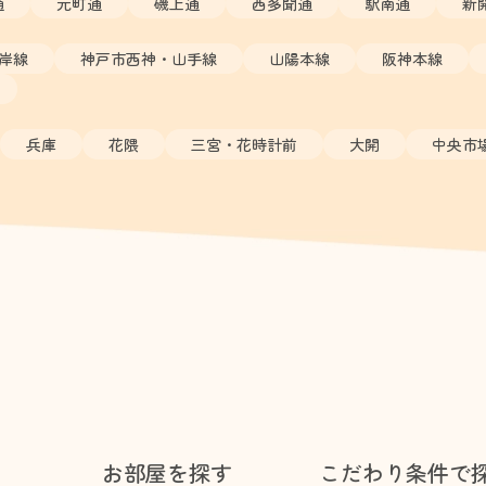
通
元町通
磯上通
西多聞通
駅南通
新
岸線
神戸市西神・山手線
山陽本線
阪神本線
兵庫
花隈
三宮・花時計前
大開
中央市
お部屋を探す
こだわり条件で