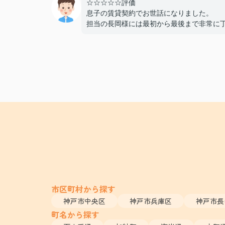
☆☆☆☆☆評価
息子の賃貸契約でお世話になりました。
担当の長岡様には最初から最後まで非常に
かつスピーディーに対応していただき、親
ても終始安心して契約を進めることができ
た。
費用面でも非常に良心的に対応してくださ
感謝しております。
また機会があればぜひ利用させていただき
と思います。本当にありがとうございまし
市区町村から探す
神戸市中央区
神戸市兵庫区
神戸市長
町名から探す