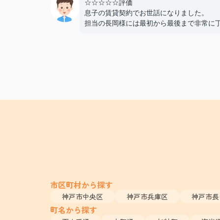
☆☆☆☆☆評価
息子の賃貸契約でお世話になりました。
担当の長岡様には最初から最後まで非常に
かつスピーディーに対応していただき、親
ても終始安心して契約を進めることができ
た。
費用面でも非常に良心的に対応してくださ
感謝しております。
また機会があればぜひ利用させていただき
と思います。本当にありがとうございまし
市区町村から探す
神戸市中央区
神戸市兵庫区
神戸市長
町名から探す