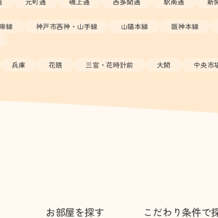
通
元町通
磯上通
西多聞通
駅南通
新
岸線
神戸市西神・山手線
山陽本線
阪神本線
兵庫
花隈
三宮・花時計前
大開
中央市
お部屋を探す
こだわり条件で