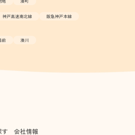
開地
湊町
神戸高速南北線
阪急神戸本線
場前
湊川
探す
会社情報