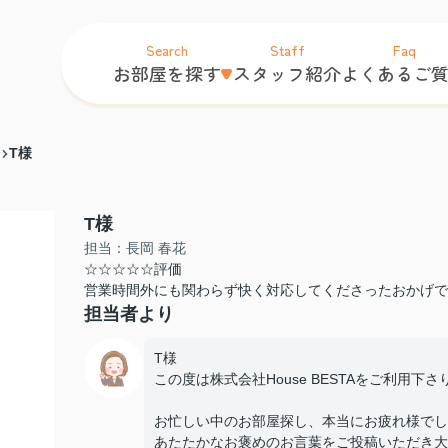
Search
Staff
Faq
お部屋を探す
スタッフ紹介
よくあるご
T様
T様
担当：長岡 春花
☆☆☆☆☆評価
営業時間外にも関わらず快く対応してくださったおかげで
担当者より
T様
この度は株式会社House BESTAをご利用下
お忙しい中のお部屋探し、本当にお疲れ様でし
あたたかなお褒めのお言葉をご投稿いただき大